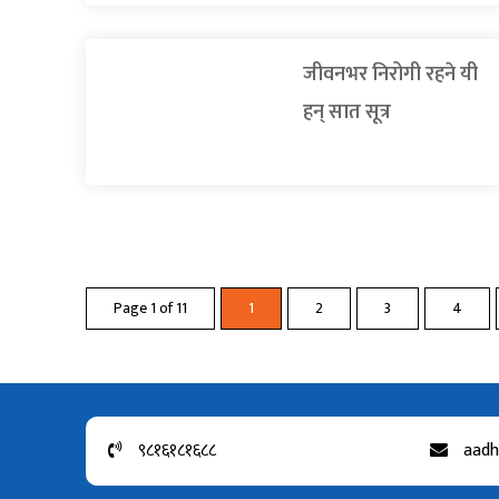
जीवनभर निरोगी रहने यी
हन् सात सूत्र
Page 1 of 11
1
2
3
4
९८१६१८१६८८
aadh