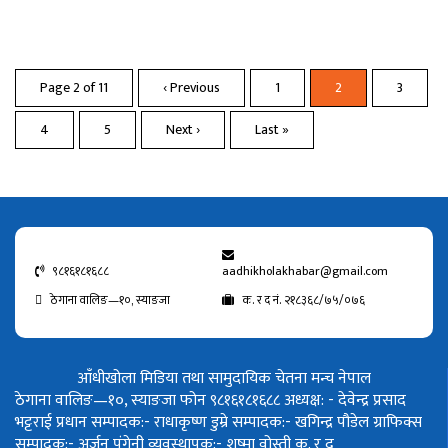
Page 2 of 11
‹ Previous
1
2
3
4
5
Next ›
Last »
९८१६१८१६८८
aadhikholakhabar@gmail.com
ठेगाना वालिङ—१०, स्याङजा
क. र द नं. २१८३६८/७५/०७६
आँधीखोला मिडिया तथा सामुदायिक चेतना मन्च नेपाल
ठेगाना वालिङ—१०, स्याङजा फोन ९८१६१८१६८८
अध्यक्ष: - देवेन्द्र प्रसाद
भट्टराई
प्रधान सम्पादक:- राधाकृष्ण डुम्रे
सम्पादक:- खगिन्द्र पौडेल
ग्राफिक्स
सम्पादक:- अर्जुन पंगेनी
व्यवस्थापक:- शुष्मा वोस्ती
क. र द