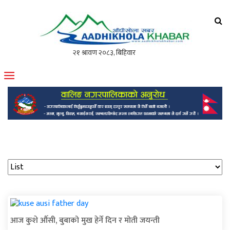
आँधीखोला खवर
मोफसलकै लोकप्रिय अनलाइन पत्रिका
आज कुशे औँसी, बुबाको मुख हेर्ने दिन र मोती जयन्ती