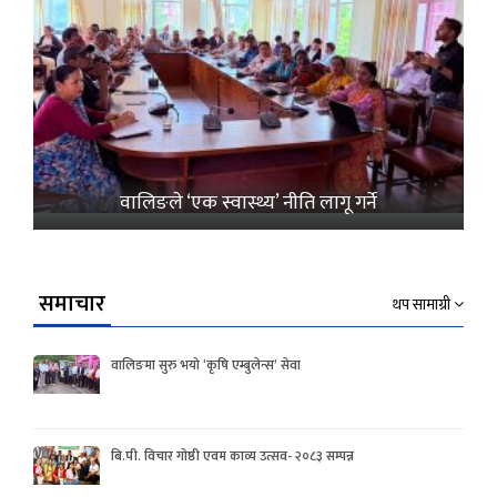
वालिङले ‘एक स्वास्थ्य’ नीति लागू गर्ने
समाचार
थप सामाग्री
वालिङमा सुरु भयो ‘कृषि एम्बुलेन्स’ सेवा
बि.पी. विचार गोष्ठी एवम काव्य उत्सव- २०८३ सम्पन्न