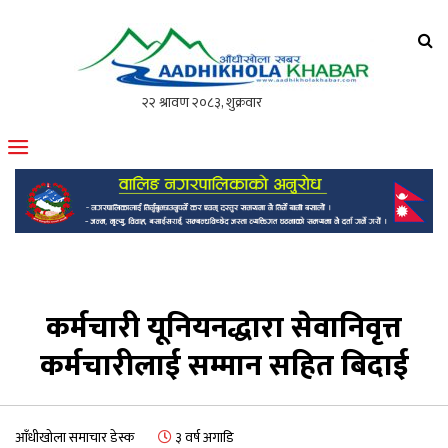
आँधीखोला खवर
मोफसलकै लोकप्रिय अनलाइन पत्रिका
कर्मचारी यूनियनद्धारा सेवानिवृत्त
कर्मचारीलाई सम्मान सहित बिदाई
आँधीखोला समाचार डेस्क
३ वर्ष अगाडि