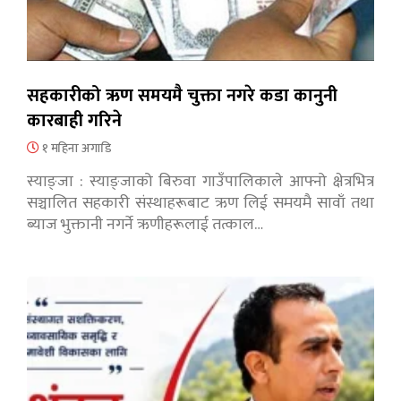
सहकारीको ऋण समयमै चुक्ता नगरे कडा कानुनी
कारबाही गरिने
१ महिना अगाडि
स्याङ्जा : स्याङ्जाको बिरुवा गाउँपालिकाले आफ्नो क्षेत्रभित्र
सञ्चालित सहकारी संस्थाहरूबाट ऋण लिई समयमै सावाँ तथा
ब्याज भुक्तानी नगर्ने ऋणीहरूलाई तत्काल…