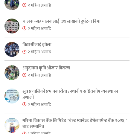
२ महिना अगाडि
चालक–सहचालकलाई दश लाखको दुर्घटना बिमा
२ महिना अगाडि
विद्यार्थीलाई झोला
२ महिना अगाडि
अनुदानमा कृषि औजार वितरण
२ महिना अगाडि
सुत्र प्रणालिको प्रभावकारीता : स्थानीय सञ्चितकोष व्यवस्थापन
प्रणाली
२ महिना अगाडि
गरिमा विकास बैंक लिमिटेड “बेस्ट म्यानेज्ड डेभेलपमेन्ट बैंक २०२६”
बाट सम्मानित
३ महिना अगाडि