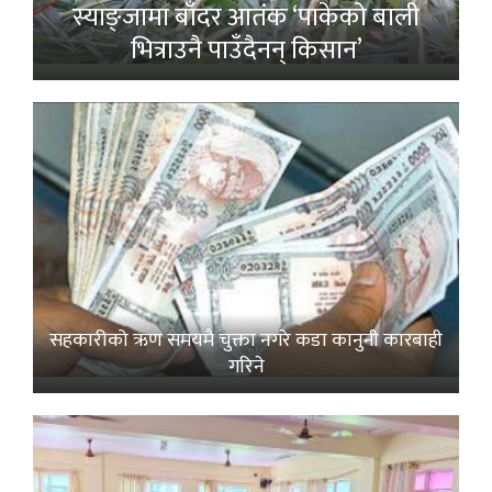
स्याङ्जामा बाँदर आतंक ‘पाकेको बाली
भित्राउनै पाउँदैनन् किसान’
सहकारीको ऋण समयमै चुक्ता नगरे कडा कानुनी कारबाही
गरिने