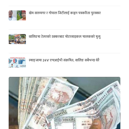
खेम सारुमगर र गोपाल जिटीलाई कञ्चन पत्रकरिता पुरस्कार
वालिङमा टेलरको ठक्करबाट मोटरसाइकल चालकको मृत्यु
स्याङ्जामा ३४४ एचआईभी संक्रमित, वालिङ सबैभन्दा धेरै