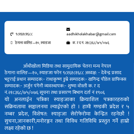
९८१६१८१६८८
aadhikholakhabar@gmail.com
ठेगाना वालिङ—१०, स्याङजा
क. र द नं. २१८३६८/७५/०७६
आँधीखोला मिडिया तथा सामुदायिक चेतना मन्च नेपाल
ठेगाना वालिङ—१०, स्याङजा फोन ९८१६१८१६८८
अध्यक्ष: - देवेन्द्र प्रसाद
भट्टराई
प्रधान सम्पादक:- राधाकृष्ण डुम्रे
सम्पादक:- खगिन्द्र पौडेल
ग्राफिक्स
सम्पादक:- अर्जुन पंगेनी
व्यवस्थापक:- शुष्मा वोस्ती
क. र द
नं.२१८३६८/७५/०७६
सूचना तथा प्रसारण बिभाग दर्ता नं १९०६
यो अनलाईन पत्रिका स्याङ्जाका क्रियाशिल पत्रकारहरुको
सक्रियतामा सञ्चालनमा ल्याईएको हो ।
हामी गण्डकी प्रदेश र ५
नम्बर प्रदेश, विशेषत: स्याङ्जा सेरोफेरोमा केन्द्रित रहनेछौ !
सुचना,जानकारी,मनोरञ्जन तथा विविध गतिविधि प्रस्तुत गर्ने हाम्रो
लक्ष्य रहेको छ !