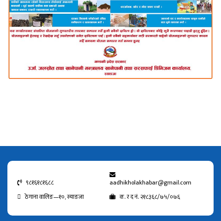
९८१६१८१६८८
aadhikholakhabar@gmail.com
ठेगाना वालिङ—१०, स्याङजा
क. र द नं. २१८३६८/७५/०७६