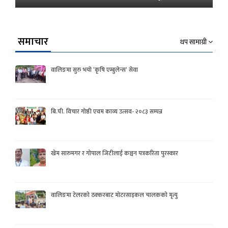
समाचार
थप सामाग्री
वालिङमा सुरु भयो ‘कृषि एम्बुलेन्स’ सेवा
बि.पी. विचार गोष्ठी एवम काव्य उत्सव- २०८३ सम्पन्न
खेम सारुमगर र गोपाल जिटीलाई कञ्चन पत्रकरिता पुरस्कार
वालिङमा टेलरको ठक्करबाट मोटरसाइकल चालकको मृत्यु