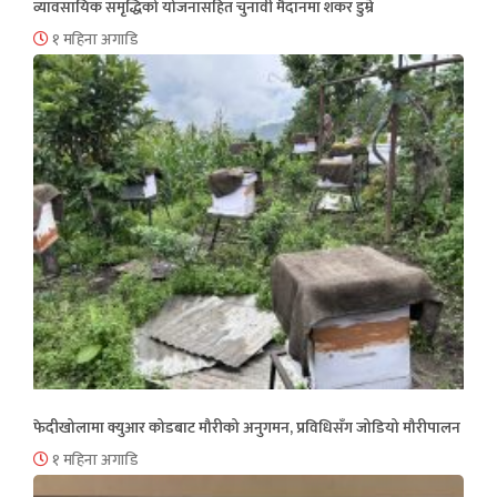
व्यावसायिक समृद्धिको योजनासहित चुनावी मैदानमा शंकर डुम्रे
१ महिना अगाडि
फेदीखोलामा क्युआर कोडबाट मौरीको अनुगमन, प्रविधिसँग जोडियो मौरीपालन
१ महिना अगाडि