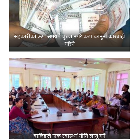
सहकारीको ऋण समयमै चुक्ता नगरे कडा कानुनी कारबाही
गरिने
वालिङले ‘एक स्वास्थ्य’ नीति लागू गर्ने