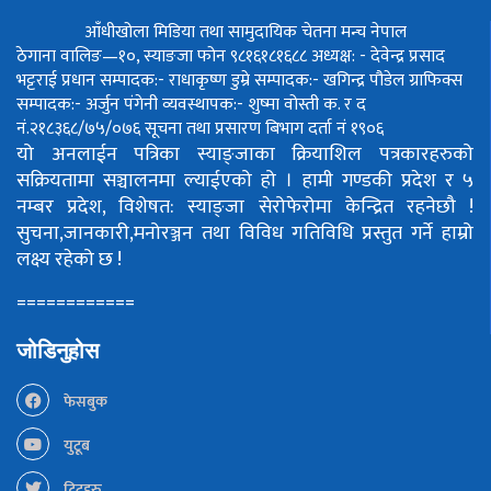
आँधीखोला मिडिया तथा सामुदायिक चेतना मन्च नेपाल
ठेगाना वालिङ—१०, स्याङजा फोन ९८१६१८१६८८
अध्यक्ष: - देवेन्द्र प्रसाद
भट्टराई
प्रधान सम्पादक:- राधाकृष्ण डुम्रे
सम्पादक:- खगिन्द्र पौडेल
ग्राफिक्स
सम्पादक:- अर्जुन पंगेनी
व्यवस्थापक:- शुष्मा वोस्ती
क. र द
नं.२१८३६८/७५/०७६
सूचना तथा प्रसारण बिभाग दर्ता नं १९०६
यो अनलाईन पत्रिका स्याङ्जाका क्रियाशिल पत्रकारहरुको
सक्रियतामा सञ्चालनमा ल्याईएको हो ।
हामी गण्डकी प्रदेश र ५
नम्बर प्रदेश, विशेषत: स्याङ्जा सेरोफेरोमा केन्द्रित रहनेछौ !
सुचना,जानकारी,मनोरञ्जन तथा विविध गतिविधि प्रस्तुत गर्ने हाम्रो
लक्ष्य रहेको छ !
============
जोडिनुहोस
फेसबुक
युटूब
ट्विटहरु