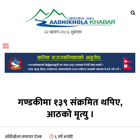
आँधीखोला खवर
मोफसलकै लोकप्रिय अनलाइन पत्रिका
गण्डकीमा १३९ संक्रमित थपिए,
आठको मृत्यु ।
आँधीखोला समाचार डेस्क
६ वर्ष अगाडि