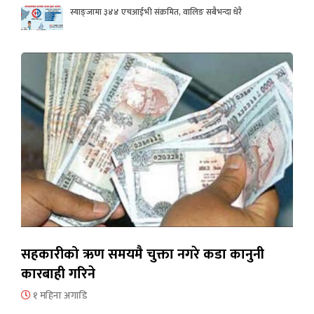
स्याङ्जामा ३४४ एचआईभी संक्रमित, वालिङ सबैभन्दा धेरै
सहकारीको ऋण समयमै चुक्ता नगरे कडा कानुनी
कारबाही गरिने
१ महिना अगाडि