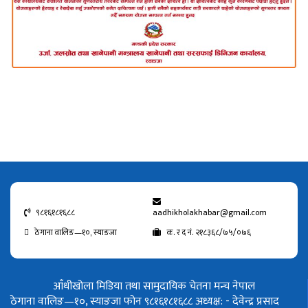
९८१६१८१६८८
aadhikholakhabar@gmail.com
ठेगाना वालिङ—१०, स्याङजा
क. र द नं. २१८३६८/७५/०७६
आँधीखोला मिडिया तथा सामुदायिक चेतना मन्च नेपाल
ठेगाना वालिङ—१०, स्याङजा फोन ९८१६१८१६८८
अध्यक्ष: - देवेन्द्र प्रसाद