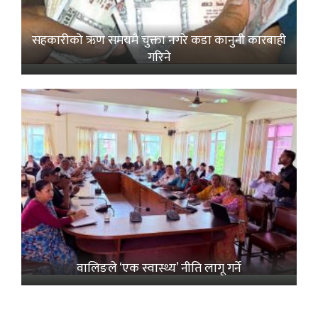
सहकारीको ऋण समयमै चुक्ता नगरे कडा कानुनी कारबाही
गरिने
वालिङले ‘एक स्वास्थ्य’ नीति लागू गर्ने