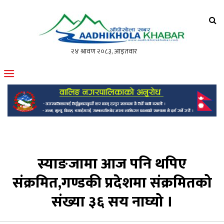
आँधीखोला खवर
मोफसलकै लोकप्रिय अनलाइन पत्रिका
स्याङजामा आज पनि थपिए
संक्रमित,गण्डकी प्रदेशमा संक्रमितको
संख्या ३६ सय नाघ्यो ।