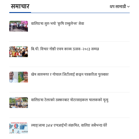
समाचार
थप सामाग्री
वालिङमा सुरु भयो ‘कृषि एम्बुलेन्स’ सेवा
बि.पी. विचार गोष्ठी एवम काव्य उत्सव- २०८३ सम्पन्न
खेम सारुमगर र गोपाल जिटीलाई कञ्चन पत्रकरिता पुरस्कार
वालिङमा टेलरको ठक्करबाट मोटरसाइकल चालकको मृत्यु
स्याङ्जामा ३४४ एचआईभी संक्रमित, वालिङ सबैभन्दा धेरै