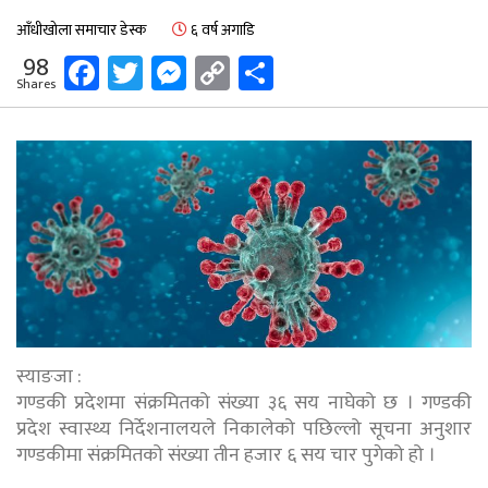
आँधीखोला समाचार डेस्क
६ वर्ष अगाडि
Facebook
Twitter
Messenger
Copy
Share
98
Shares
Link
स्याङजा :
गण्डकी प्रदेशमा संक्रमितको संख्या ३६ सय नाघेको छ । गण्डकी
प्रदेश स्वास्थ्य निर्देशनालयले निकालेको पछिल्लो सूचना अनुशार
गण्डकीमा संक्रमितको संख्या तीन हजार ६ सय चार पुगेको हो ।