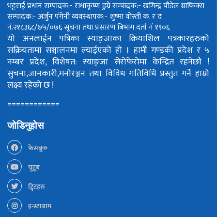
भट्टराई
प्रधान सम्पादक:- राधाकृष्ण डुम्रे
सम्पादक:- खगिन्द्र पौडेल
ग्राफिक्स
सम्पादक:- अर्जुन पंगेनी
व्यवस्थापक:- शुष्मा वोस्ती
क. र द
नं.२१८३६८/७५/०७६
सूचना तथा प्रसारण बिभाग दर्ता नं १९०६
यो अनलाईन पत्रिका स्याङ्जाका क्रियाशिल पत्रकारहरुको
सक्रियतामा सञ्चालनमा ल्याईएको हो ।
हामी गण्डकी प्रदेश र ५
नम्बर प्रदेश, विशेषत: स्याङ्जा सेरोफेरोमा केन्द्रित रहनेछौ !
सुचना,जानकारी,मनोरञ्जन तथा विविध गतिविधि प्रस्तुत गर्ने हाम्रो
लक्ष्य रहेको छ !
============
जोडिनुहोस
फेसबुक
युटूब
ट्विटहरु
इन्स्टाग्राम