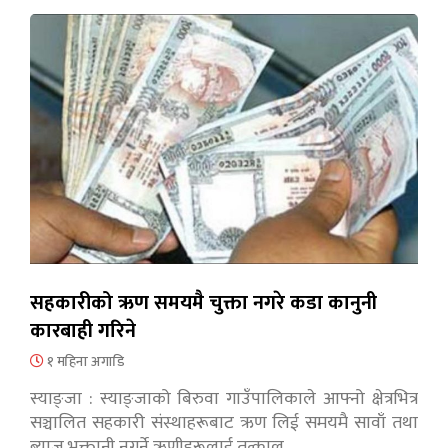
सहकारीको ऋण समयमै चुक्ता नगरे कडा कानुनी
कारबाही गरिने
१ महिना अगाडि
स्याङ्जा : स्याङ्जाको बिरुवा गाउँपालिकाले आफ्नो क्षेत्रभित्र
सञ्चालित सहकारी संस्थाहरूबाट ऋण लिई समयमै सावाँ तथा
ब्याज भुक्तानी नगर्ने ऋणीहरूलाई तत्काल…