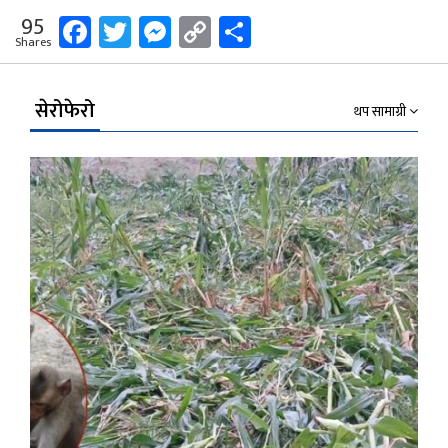
Facebook
Twitter
Messenger
Copy
Share
95
Shares
Link
सेरोफेरो
थप सामाग्री