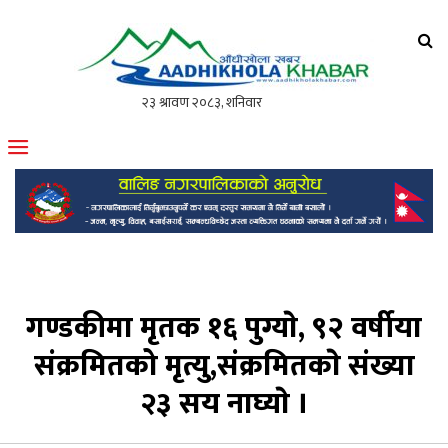
आँधीखोला खवर
मोफसलकै लोकप्रिय अनलाइन पत्रिका
गण्डकीमा मृतक १६ पुग्याे, ९२ वर्षीया
संक्रमितको मृत्यु,संक्रमितकाे संख्या
२३ सय नाघ्याे ।