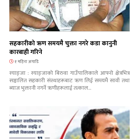
सहकारीको ऋण समयमै चुक्ता नगरे कडा कानुनी
कारबाही गरिने
१ महिना अगाडि
स्याङ्जा : स्याङ्जाको बिरुवा गाउँपालिकाले आफ्नो क्षेत्रभित्र
सञ्चालित सहकारी संस्थाहरूबाट ऋण लिई समयमै सावाँ तथा
ब्याज भुक्तानी नगर्ने ऋणीहरूलाई तत्काल…