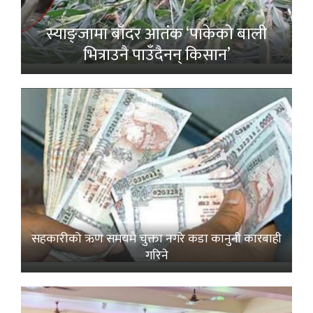
स्याङ्जामा बाँदर आतंक ‘पाकेको बाली
भित्राउनै पाउँदैनन् किसान’
सहकारीको ऋण समयमै चुक्ता नगरे कडा कानुनी कारबाही
गरिने