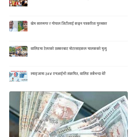
खेम सारुमगर र गोपाल जिटीलाई कञ्चन पत्रकरिता पुरस्कार
वालिङमा टेलरको ठक्करबाट मोटरसाइकल चालकको मृत्यु
स्याङ्जामा ३४४ एचआईभी संक्रमित, वालिङ सबैभन्दा धेरै