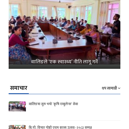
वालिङले ‘एक स्वास्थ्य’ नीति लागू गर्ने
समाचार
थप सामाग्री
वालिङमा सुरु भयो ‘कृषि एम्बुलेन्स’ सेवा
बि.पी. विचार गोष्ठी एवम काव्य उत्सव- २०८३ सम्पन्न