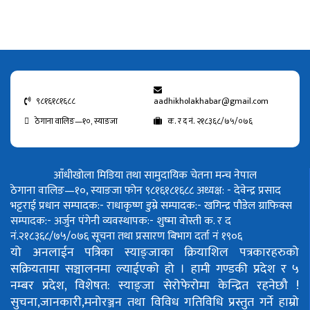
९८१६१८१६८८
aadhikholakhabar@gmail.com
ठेगाना वालिङ—१०, स्याङजा
क. र द नं. २१८३६८/७५/०७६
आँधीखोला मिडिया तथा सामुदायिक चेतना मन्च नेपाल
ठेगाना वालिङ—१०, स्याङजा फोन ९८१६१८१६८८
अध्यक्ष: - देवेन्द्र प्रसाद
भट्टराई
प्रधान सम्पादक:- राधाकृष्ण डुम्रे
सम्पादक:- खगिन्द्र पौडेल
ग्राफिक्स
सम्पादक:- अर्जुन पंगेनी
व्यवस्थापक:- शुष्मा वोस्ती
क. र द
नं.२१८३६८/७५/०७६
सूचना तथा प्रसारण बिभाग दर्ता नं १९०६
यो अनलाईन पत्रिका स्याङ्जाका क्रियाशिल पत्रकारहरुको
सक्रियतामा सञ्चालनमा ल्याईएको हो ।
हामी गण्डकी प्रदेश र ५
नम्बर प्रदेश, विशेषत: स्याङ्जा सेरोफेरोमा केन्द्रित रहनेछौ !
सुचना,जानकारी,मनोरञ्जन तथा विविध गतिविधि प्रस्तुत गर्ने हाम्रो