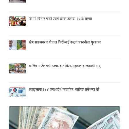
बि.पी. विचार गोष्ठी एवम काव्य उत्सव- २०८३ सम्पन्न
खेम सारुमगर र गोपाल जिटीलाई कञ्चन पत्रकरिता पुरस्कार
वालिङमा टेलरको ठक्करबाट मोटरसाइकल चालकको मृत्यु
स्याङ्जामा ३४४ एचआईभी संक्रमित, वालिङ सबैभन्दा धेरै