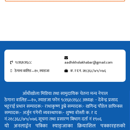
९८१६१८१६८८
aadhikholakhabar@gmail.com
ठेगाना वालिङ—१०, स्याङजा
क. र द नं. २१८३६८/७५/०७६
आँधीखोला मिडिया तथा सामुदायिक चेतना मन्च नेपाल
ठेगाना वालिङ—१०, स्याङजा फोन ९८१६१८१६८८
अध्यक्ष: - देवेन्द्र प्रसाद
भट्टराई
प्रधान सम्पादक:- राधाकृष्ण डुम्रे
सम्पादक:- खगिन्द्र पौडेल
ग्राफिक्स
सम्पादक:- अर्जुन पंगेनी
व्यवस्थापक:- शुष्मा वोस्ती
क. र द
नं.२१८३६८/७५/०७६
सूचना तथा प्रसारण बिभाग दर्ता नं १९०६
यो अनलाईन पत्रिका स्याङ्जाका क्रियाशिल पत्रकारहरुको