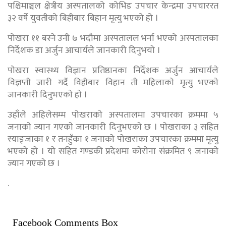
पश्चिमाञ्चल क्षेत्रीय अस्पतालको कोभिड उपचार केन्द्रमा उपचाररत
३२ वर्षे युवतीको बिहीबार बिहान मृत्यु भएको हो ।
पोखरा ११ बस्ने उनी ७ भदौमा अस्पतालल भर्ना भएको अस्पतालका
निर्देशक डा अर्जुन आचार्यले जानकारी दिनुभयाे ।
पाेखरा स्वास्थ्य विज्ञान प्रतिष्ठानका निर्देशक अर्जुन आचार्यले
विज्ञप्ती जारी गर्दै विहीबार विहान ती महिलाकाे मृत्यु भएकाे
जानकारी दिनुभएकाे हाे ।
उहाँले अहिलेसम्म पाेखराकाे अस्पतालमा उपचारका क्रममा ५
जनाकाे ज्यान गएकाे जानकारी दिनुभएकाे छ । पाेखराका ३ सहित
स्याङ्जाका १ र तनहुँका १ जनाकाे पाेखराका उपचारका क्रममा मृत्यु
भएकाे हाे । याे सहित गण्डकी प्रदेशमा काेराेना संक्रमित ९ जनाकाे
ज्यान गएकाे छ ।
.
Facebook Comments Box