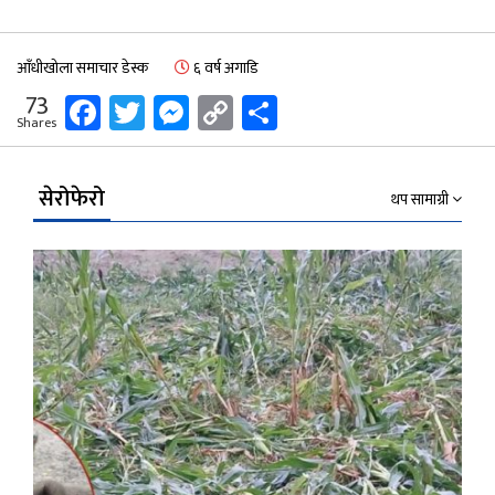
आँधीखोला समाचार डेस्क
६ वर्ष अगाडि
Facebook
Twitter
Messenger
Copy
Share
73
Shares
Link
सेरोफेरो
थप सामाग्री