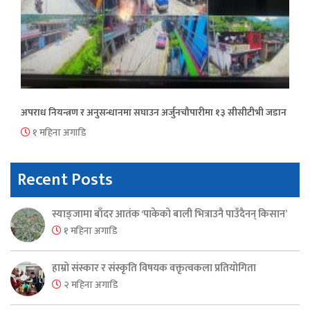
अपराध नियन्त्रण र अनुसन्धानमा सघाउन अर्जुनचौपारीमा १३ सीसीटीभी जडान
१ महिना अगाडि
Recent Posts
स्याङ्जामा बाँदर आतंक ‘पाकेको बाली भित्राउनै पाउँदैनन् किसान’
१ महिना अगाडि
हाम्रो संस्कार र संस्कृति विषयक वक्तृत्वकला प्रतियोगिता
२ महिना अगाडि