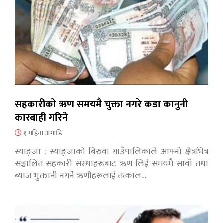
सहकारीको ऋण समयमै चुक्ता नगरे कडा कानुनी
कारबाही गरिने
१ महिना अगाडि
स्याङ्जा : स्याङ्जाको बिरुवा गाउँपालिकाले आफ्नो क्षेत्रभित्र
सञ्चालित सहकारी संस्थाहरूबाट ऋण लिई समयमै सावाँ तथा
ब्याज भुक्तानी नगर्ने ऋणीहरूलाई तत्काल…