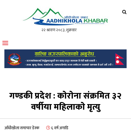
आँधीखोला खवर
मोफसलकै लोकप्रिय अनलाइन पत्रिका
गण्डकी प्रदेश : काेराेना संक्रमित ३२
वर्षीया महिलाकाे मृत्यु
आँधीखोला समाचार डेस्क
६ वर्ष अगाडि