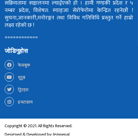
सक्रियतामा सञ्चालनमा ल्याईएको हो ।
हामी गण्डकी प्रदेश र ५
नम्बर प्रदेश, विशेषत: स्याङ्जा सेरोफेरोमा केन्द्रित रहनेछौ !
सुचना,जानकारी,मनोरञ्जन तथा विविध गतिविधि प्रस्तुत गर्ने हाम्रो
लक्ष्य रहेको छ !
============
जोडिनुहोस
फेसबुक
युटूब
ट्विटहरु
इन्स्टाग्राम
Copyright © 2021. All Rights Reserved.
Designed & Developed by:
lgmnepal