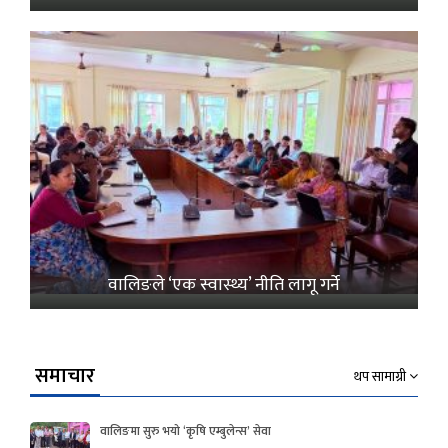
वालिङले ‘एक स्वास्थ्य’ नीति लागू गर्ने
समाचार
थप सामाग्री
वालिङमा सुरु भयो ‘कृषि एम्बुलेन्स’ सेवा