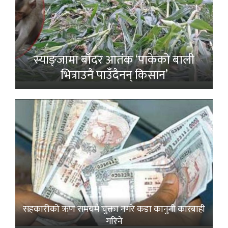
स्याङ्जामा बाँदर आतंक ‘पाकेको बाली
भित्राउनै पाउँदैनन् किसान’
सहकारीको ऋण समयमै चुक्ता नगरे कडा कानुनी कारबाही
गरिने