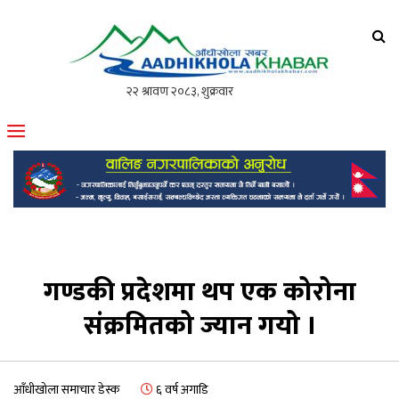
आँधीखोला खवर
मोफसलकै लोकप्रिय अनलाइन पत्रिका
गण्डकी प्रदेशमा थप एक कोरोना
संक्रमितको ज्यान गयो ।
आँधीखोला समाचार डेस्क
६ वर्ष अगाडि