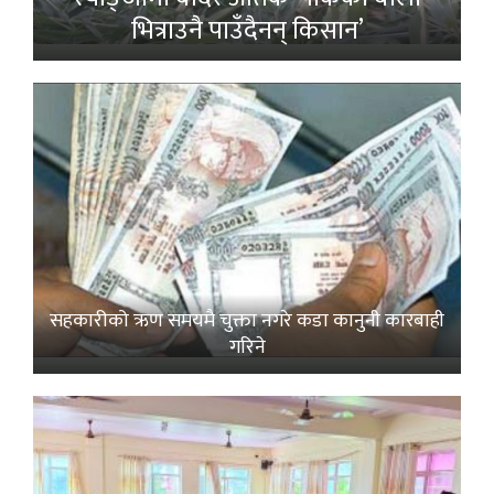
भित्राउनै पाउँदैनन् किसान’
सहकारीको ऋण समयमै चुक्ता नगरे कडा कानुनी कारबाही
गरिने