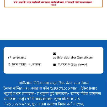
९८१६१८१६८८
aadhikholakhabar@gmail.com
ठेगाना वालिङ—१०, स्याङजा
क. र द नं. २१८३६८/७५/०७६
आँधीखोला मिडिया तथा सामुदायिक चेतना मन्च नेपाल
ठेगाना वालिङ—१०, स्याङजा फोन ९८१६१८१६८८
अध्यक्ष: - देवेन्द्र प्रसाद
भट्टराई
प्रधान सम्पादक:- राधाकृष्ण डुम्रे
सम्पादक:- खगिन्द्र पौडेल
ग्राफिक्स
सम्पादक:- अर्जुन पंगेनी
व्यवस्थापक:- शुष्मा वोस्ती
क. र द
नं.२१८३६८/७५/०७६
सूचना तथा प्रसारण बिभाग दर्ता नं १९०६