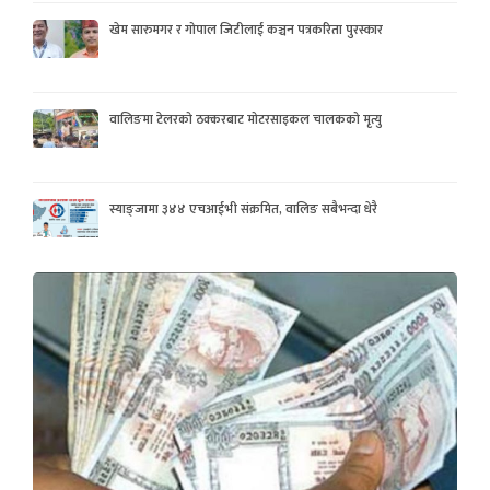
खेम सारुमगर र गोपाल जिटीलाई कञ्चन पत्रकरिता पुरस्कार
वालिङमा टेलरको ठक्करबाट मोटरसाइकल चालकको मृत्यु
स्याङ्जामा ३४४ एचआईभी संक्रमित, वालिङ सबैभन्दा धेरै