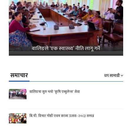
वालिङले ‘एक स्वास्थ्य’ नीति लागू गर्ने
समाचार
थप सामाग्री
वालिङमा सुरु भयो ‘कृषि एम्बुलेन्स’ सेवा
बि.पी. विचार गोष्ठी एवम काव्य उत्सव- २०८३ सम्पन्न