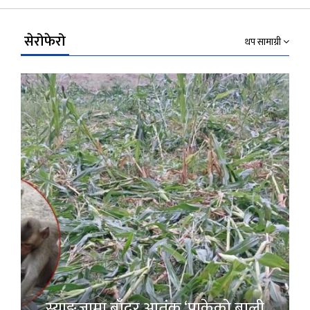
Link
सेरोफेरो
थप सामाग्री
स्याङ्जामा बाँदर आतंक ‘पाकेको बाली