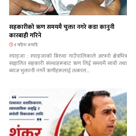
सहकारीको ऋण समयमै चुक्ता नगरे कडा कानुनी
कारबाही गरिने
१ महिना अगाडि
स्याङ्जा : स्याङ्जाको बिरुवा गाउँपालिकाले आफ्नो क्षेत्रभित्र
सञ्चालित सहकारी संस्थाहरूबाट ऋण लिई समयमै सावाँ तथा
ब्याज भुक्तानी नगर्ने ऋणीहरूलाई तत्काल…