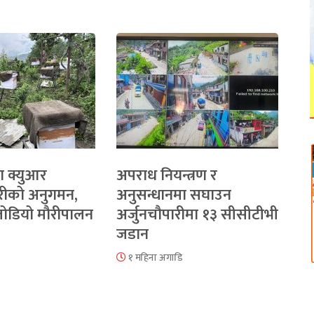
ा क्युआर
अपराध नियन्त्रण र
रीको अनुगमन,
अनुसन्धानमा सघाउन
 जोडियो मौरीपालन
अर्जुनचौपारीमा १३ सीसीटीभी
जडान
१ महिना अगाडि