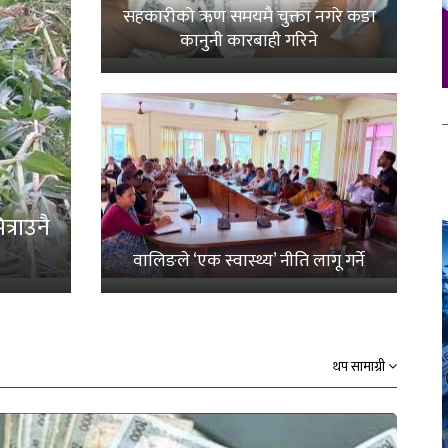
सहकारीको ऋण समयमै चुक्ता नगरे कडा
कानुनी कारबाही गरिने
्राउनै
वालिङले ‘एक स्वास्थ्य’ नीति लागू गर्ने
थप सामाग्री