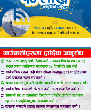
er
are