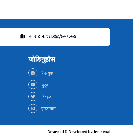
क. र द नं. २१८३६८/७५/०७६
जोडिनुहोस
फेसबुक
युटूब
ट्विटहरु
इन्स्टाग्राम
Designed & Developed by:
lgmnepal