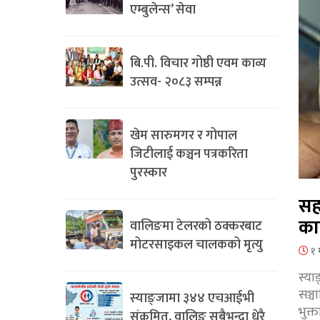
एम्बुलेन्स’ सेवा
बि.पी. विचार गोष्ठी एवम काव्य
उत्सव- २०८३ सम्पन्न
खेम सारुमगर र गोपाल
जिटीलाई कञ्चन पत्रकरिता
पुरस्कार
सह
का
वालिङमा टेलरको ठक्करबाट
मोटरसाइकल चालकको मृत्यु
१ 
स्या
सञ्
स्याङ्जामा ३४४ एचआईभी
भुक्
संक्रमित, वालिङ सबैभन्दा धेरै