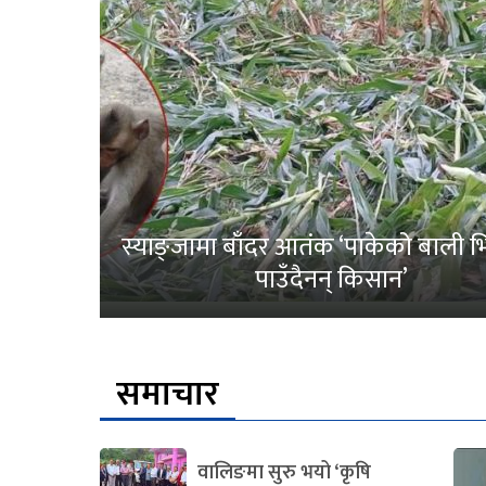
स्याङ्जामा बाँदर आतंक ‘पाकेको बाली भित
पाउँदैनन् किसान’
समाचार
वालिङमा सुरु भयो ‘कृषि