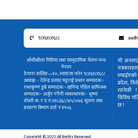
९८१६१८१६८८
aadh
आँधीखोला मिडिया तथा सामुदायिक चेतना मन्च
यो अनलाईन
नेपाल
पत्रकार
ठेगाना वालिङ—१०, स्याङजा फोन ९८१६१८१६८८
ल्याईएको 
अध्यक्ष: - देवेन्द्र प्रसाद भट्टराई
प्रधान सम्पादक:-
प्रदेश, वि
राधाकृष्ण डुम्रे
सम्पादक:- खगिन्द्र पौडेल
ग्राफिक्स
रहनेछौ 
सम्पादक:- अर्जुन पंगेनी
व्यवस्थापक:- शुष्मा
विविध गतिवि
वोस्ती
क. र द नं.२१८३६८/७५/०७६
सूचना तथा
छ !
प्रसारण बिभाग दर्ता नं १९०६
Copyright © 2021. All Rights Reserved.