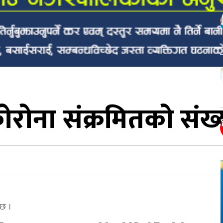
ेराेना संक्रमितकाे संख
 छ ।