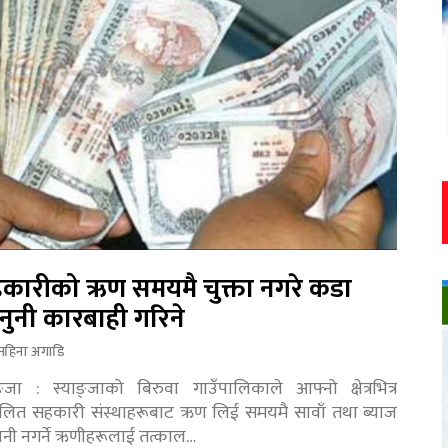
कारीको ऋण समयमै चुक्ता नगरे कडा
नुनी कारबाही गरिने
महिना अगाडि
ङ्जा : स्याङ्जाको बिरुवा गाउँपालिकाले आफ्नो क्षेत्रभित्र
चालित सहकारी संस्थाहरूबाट ऋण लिई समयमै सावाँ तथा ब्याज
तानी नगर्ने ऋणीहरूलाई तत्काल…