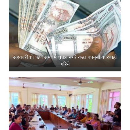
सहकारीको ऋण समयमै चुक्ता नगरे कडा कानुनी कारबाही
गरिने