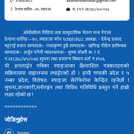
९८१६१८१६८८
aadhikholakhabar@gmail.com
ठेगाना वालिङ—१०, स्याङजा
क. र द नं. २१८३६८/७५/०७६
आँधीखोला मिडिया तथा सामुदायिक चेतना मन्च नेपाल
ठेगाना वालिङ—१०, स्याङजा फोन ९८१६१८१६८८
अध्यक्ष: - देवेन्द्र प्रसाद
भट्टराई
प्रधान सम्पादक:- राधाकृष्ण डुम्रे
सम्पादक:- खगिन्द्र पौडेल
ग्राफिक्स
सम्पादक:- अर्जुन पंगेनी
व्यवस्थापक:- शुष्मा वोस्ती
क. र द
नं.२१८३६८/७५/०७६
सूचना तथा प्रसारण बिभाग दर्ता नं १९०६
यो अनलाईन पत्रिका स्याङ्जाका क्रियाशिल पत्रकारहरुको
सक्रियतामा सञ्चालनमा ल्याईएको हो ।
हामी गण्डकी प्रदेश र ५
नम्बर प्रदेश, विशेषत: स्याङ्जा सेरोफेरोमा केन्द्रित रहनेछौ !
सुचना,जानकारी,मनोरञ्जन तथा विविध गतिविधि प्रस्तुत गर्ने हाम्रो
लक्ष्य रहेको छ !
============
जोडिनुहोस
फेसबुक