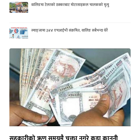
वालिङमा टेलरको ठक्करबाट मोटरसाइकल चालकको मृत्यु
स्याङ्जामा ३४४ एचआईभी संक्रमित, वालिङ सबैभन्दा धेरै
सहकारीको ऋण समयमै चुक्ता नगरे कडा कानुनी