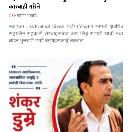
कारबाही गरिने
१ महिना अगाडि
स्याङ्जा : स्याङ्जाको बिरुवा गाउँपालिकाले आफ्नो क्षेत्रभित्र
सञ्चालित सहकारी संस्थाहरूबाट ऋण लिई समयमै सावाँ तथा
ब्याज भुक्तानी नगर्ने ऋणीहरूलाई तत्काल…