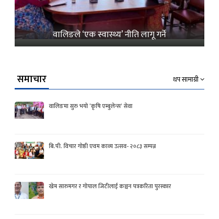
वालिङले ‘एक स्वास्थ्य’ नीति लागू गर्ने
समाचार
थप सामाग्री
वालिङमा सुरु भयो ‘कृषि एम्बुलेन्स’ सेवा
बि.पी. विचार गोष्ठी एवम काव्य उत्सव- २०८३ सम्पन्न
खेम सारुमगर र गोपाल जिटीलाई कञ्चन पत्रकरिता पुरस्कार