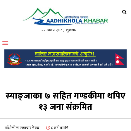
आँधीखोला खवर
मोफसलकै लोकप्रिय अनलाइन पत्रिका
स्याङ्जाका ७ सहित गण्डकीमा थपिए
१३ जना संक्रमित
आँधीखोला समाचार डेस्क
६ वर्ष अगाडि