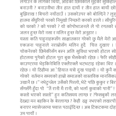
लगाउन के लागेकाे थियाे, आडकाे छिमेकीले मुड्की सुर्किहाल्य
बनाउनी ? बनाउनीभा तीन हात दायाँ र तीन हात बायाँ छाेडेर
बुझिराख ! बिचराे नयाँठाउँ । उसकाेउपर काे बाेल्दिने ? लु
हातमा सँघुरियाे परकाे निमुखाे निम्छरो करको डरले । साँघु
काे घरकाे ? काे परकाे ? याे काेपाेभाजनले ले पाे रगतकाे 
जलन हुन्छ मेराे नसा र मलिन हुन्छ मेराे अनुहार ।
यस्ता कति पाहुनाहरूसँग साक्षातकार गरेकाे छु मैले मेराे
एकजना पाहुनाले नराम्राेसँग मलिन हुदै चित्त दुखाए । 
चाेकनेरकाे छिमेकीसँग बस्न अलि सुविधा भएकाे हाेटल साे
हाेटलमा पुगेकाे हाेटल पूरा बुक भैसकेको रहेछ । फेरि सा
काउण्टरमा भेड्किनेबित्ति एक्लैएक्लै भटभटाइ रहेका थिए । 
रहेछ । याे ठिहीमा आेहियात यत्रो दुःख पाइयाे । याे कुनै
गरेकाे वर्तमान समयकाे हाम्राे समाजकाे वास्तविक मानसिकता हाे
उखानै छ ।” नभेटुन्जेल उसैको पिरलो, भेटे पछि कुकुर र बि
सँगसँगै हुँदा पाे “तैं रानी मै रानी, को भर्ला कुवाको पानी”
कस्ताे भएकाे सस्ताे” हुन कतिसमय लाग्छ र ?फेसबुकाँ ल
देख्दा मन बहकिन के बेरलाग्छ ? केही ढङ्ग नभएकाे लखरपाँ
बनाएर म्यासेन्जरमा फ्वात्त पठाईदिन्छ । अब टिकटकमा दाेहार
उम पार्याे ।