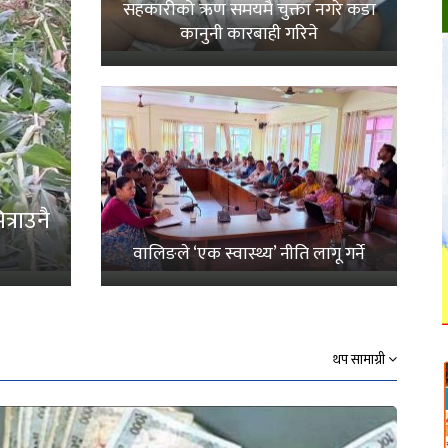
सहकारीको ऋण समयमै चुक्ता नगरे कडा
कानुनी कारबाही गरिने
्राउनै
वालिङले ‘एक स्वास्थ्य’ नीति लागू गर्ने
थप सामाग्री