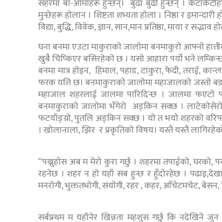
सहरमा बा-आमाहरू हुन्छन्। बुढा बुढी हुन्छन् । केटाकेटीहरू
मुन्छेहरू हाेलान । शिष्टता शभ्यता हाेला । निष्ठा र इमान्द
विद्या, बुद्धि, विवेक, ज्ञान, सान,मान प्रतिष्ठा, माया र सद्भ
घना बनमा एउटा माकुराकाे जालाेमा बनमाकुराे आफ्नाे हात्तीका
खुबै चिप्किएर बसिरहेकाे छ । यसाे आहारा पर्याे भने लम्कि
बनमा मात्र हाेइन, हिमाल, पहाड, टाकुरा, फेदी, तराई, कान
फरक यत्ति छ। बनमाकुराकाे जालाेमा महाजालकाे जस्ताे बडा
महाजाल शहरलाई जालमा पारिदिन्छ । जालमा फएटाे पर
बनमाकुराकाे जालाेमा भँगेरो अड्किन सक्छ । लाटेकाेसेरा
फटयाँङ्ग्रो, पुतलि अड्किन सक्छ । याे त भयाे शहरको वरिप
। खाेलानाला, झिर र प्रकृतिकाे विषय। यस्तै यस्तै लागिर
“पख्नुहाेस अब म मेराे कुरा गर्छु । शहरमा तपाईकाे, घरकाे, 
रहनेछ । शहर न हाे यहाँ सब हुन्छ र हुँदाेरहेछ । पढाइ,दे
मनराेगी, भुक्ततभाेगी, संयाेगी, रहर , कहर, आँचेटमचेट, बेसन,
सर्बप्रथम म यहाँनेर खिन्नता महशुस गर्छु कि नदेखिने जु