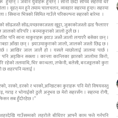
 हुन्छन् । जवान युवाहरू हुन्छन् । सानाे छँदा साेच्थें सहरमा धैरै
ारी हाेला । वृहत् मन हुने तमाम चालचलन, व्यवहार सहरमा हुन्छ। सहरमा
ाव हाेला । सिमाना भित्रकाे सिमित गाउँले परिकल्पना सहरको बारेमा ।
े साेंढजस्तै साेंढ,मच्छरकाजस्ता खुट्टा, जुकाकाेजस्ताे ढाड फैलाएर
न्छ जालकाे वरिपरि । बनमाकुराकाे जालाे ठुलै छ ।
्लातिर पनि साना माकुराहरू झ्याउ जस्तै जालाे लगाएरै बसेका छन् ।
बडा आँखा छन् । झ्याउमाकुराकाे जालाे, जालकाे जस्ताे छिद्र छ ।
्छ । आखिर जाल जालै हाे । यसले माछाेलाई जालमा पार्छ ।
े पनि अड्किन सक्ला । कान्ला कान्लिका झारकाे जालाेमा किराे,
रि रहेकाे तलमाथि, भिर कान्धला, तप्केनी, बलेसी, बनजङ्गलकाे कुरा
हेको छ शहरपनि मलाई ।
परकाे, नरकाे, डरकाे र भरकाे,अन्खिटका कुराहरू पनि मेराे विषयवस्तु
खाइ, गराइ र भाेगाईकाे ठुलै अनुभव छ मेराे सहरसँग । सहरमा राेगी,
 फेसन सब हुँदाेरहेछ ।”
न शहरदेखि गाउँसम्मकाे लहराेले बाँधिएर आफ्नै काम फत्ते गर्नपनि