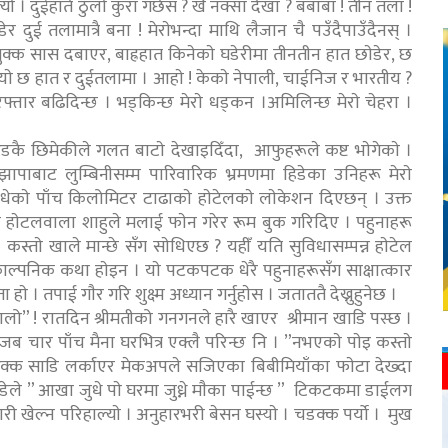
ाे । दुईहाते ठुलाे कुरा गर्छस ? खै नक्सा देखा ? बबाबा ! तीन तला !
 दुई तलामात्रै बना ! मेराेभन्दा माथि लैजान चै पउँदैपाउँदैनस् ।
सुक्क सास दबाएर, बाह्रहात किनेकाे घडेरीमा तीनतीन हात छाेडेर, छ
रियाे छ हात र दुईतलामा । आहाे ! केकाे नेपाली, चाईनिज र भारतीय ?
रफ्तार बढिदिन्छ । भड्किन्छ मेराे धड्कन ।अमिलिन्छ मेराे चेहरा ।
 आडकै छिमेकीले गलत बाटाे देखाइदिँदा, आफुहरूले कष्ट भाेगेकाे ।
झापाबाट लुम्बिनीसम्म पारिवारिक भ्रमणमा हिडेका उनिहरू मेराे
धेकाे पाँच किलोमिटर टाढाकाे हाेटेलकाे लाेकेशन दिएछन् । उक्त
ेही हाेटलवाला शाहुले मलाई फाेन गरेर रूम बुक गरिदिए । पहुनाहरू
कस्ताे खाले मान्छे सँग साेधिएछ ? यहीँ यति सुविधासम्पन्न हाेटेल
 काल्पनिक कथा हाेइन । याे पटकपटक धेरै पहुनाहरूसँग साक्षात्कार
 । तपाई गाैर गरि शुक्ष्म अध्यान गर्नुहाेस । जताततै देख्नुहुनेछ ।
रालो” ! रातदिन श्रीमतीको गनगनले हारै खाएर श्रीमान खाडि पस्छ ।
 ! जब चार पाँच मैना घरभित्र एक्लै परिन्छ नि । ”नभएकाे पाेइ कस्ताे
रक्क साडि लर्काएर मेकअपले सजिएका बिबीमियाँका फाेटा देख्दा
डेले ” आखा जुधे पाे घरमा जुध्ने माैका पाईन्छ ” टिकटकमा डाईलग
ी खेल्न परिहाल्याे । अनुहारभरी बेसन घस्याे । चडक्क पर्याे । मुख