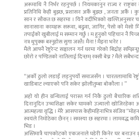
अरूमाथि नै निर्भर रहनुपर्छ । नियमकानुन राज्य र राष्ट्रक
प्रतिनिधि केही बुझ्छ, प्रशासन अर्कै बुझ्छ , जनता अर्कै । क
सान र साैकत छ सहरमा । यिनै वर्दीभित्रकाे खल्तिअनुसार 
सानासाना कामहरू सरूवा, बढुवा, जागिर, पेसाे काे मेसाे म
तपाईंको खुबीलाई म सम्मान गर्छु । म हुनुकाे पहिचान नै पिन्
नत्र थुपुक्क बस्नुहाेस सुगा जस्तै। मैना ! मैइना भनेर ।
मैले आफ्नै रेष्टुरेन्ट सञ्चालन गर्न घरमा गरेकाे बिद्राेह सम्झि
छाेराे र पण्डितकाे नातिलाई दिन्छम् रक्सी बेच्न ? मैले सबैभन्दा
“अर्को ठुलाे लडाइँ लड्नुपर्याे समाजसँग । चारतलामाथि रेष
खाडिबाट ल्याएकाे पनि सकेर झाेलीतुम्बा बाेकाैला । ”
अहाे याे हीन ग्रन्थिलाई परास्त गर्न निकै ठुलाे बैचारिक श
दिनानुदिन उच्चशिक्षा सकेर घामकाे उज्यालाे खाेजिरहेका 
आत्महत्या वृद्धि । मेरै आसपास केहीमहिनाभित्र संजिव “माे
स्वयंले निमाेठेका छैनन् । समस्या छ सहरमा । लामवद्ध कमिल
भिड ।
अस्तिमात्रै चापकाेटकाे एकजनाले घडेरी किनेर घर बनाउन श