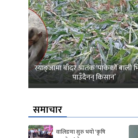
स्याङ्जामा बाँदर आतंक ‘पाकेको बाली भित
पाउँदैनन् किसान’
समाचार
वालिङमा सुरु भयो ‘कृषि