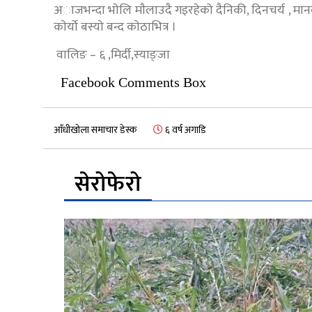
अाजभन्दा भाेलि माैलाउदै गइरहेको दैनिकी, दिनचर्य , मान
काेर्याे बस्याे बन्द काेठाभित्र ।
वालिङ – ६ ,मिर्दी,स्याङ्जा
Facebook Comments Box
आँधीखोला समाचार डेस्क
६ वर्ष अगाडि
सेरोफेरो