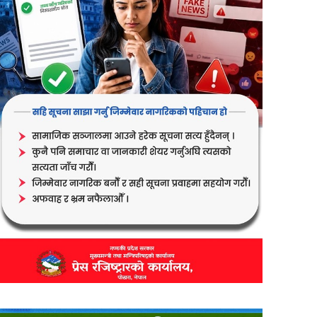
er
are