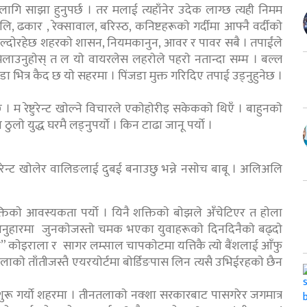
ा लागि साझा हुनुपर्छ । तर मलाई त्यहाँनेर उदेक लाग्छ त्यही निमम
ुलि, ढकार , रेक्सावाल, बरिस्ठ, कनिष्टहरूकाे गर्दीमा आफ्नै वर्दीकाे
चल्दाेरहेछ शहरकाे शासन, नियमकानुन, आवर र पावर सबै । तपाईंले
िलाउनुहाेस् त ल याे वायरलेस लहराेले पहराे नतान्दा सम्म । बल्ल
जडा भित्र कैद छ याे सहरमा । पिंजडा मुक्त गरिदिए तपाई उड्नुहुनेछ ।
न्छु । म रेष्टुरेन्ट खाेल्ने विचारले एकाेहाेरीइ सकेककाे थिएँ । बाहुनकाे
 ठुलाे युद्ध घरमै लड्नुपर्याे । किन टाढा जानू पर्याे ।
्टुरेन्ट खाेलेर वालिङलाई दुबई बनाउछु भन्ने नसाेच बाबू । अलिअलि
क्तिकाे आवस्यकता पर्याे । यिनै शक्तिकाे बाेझले अँचेटिएर त हाेला
अनुहारमा जुनकाेजस्ताे चमक भएका युवाहरूकाे दिनदिनैकाे बढ्दाे
हन” काेइराला र सागर लम्साल चापकाेटमा यत्तिकै त्याे बैंशलाई आँफु
ाकाे ताँतीजस्तै एयरयाेर्टमा बाेर्डिङपास लिन त्यसै उभिईरहकाे छैन
ुरू गर्याे शहरमा । तीनतलाकाे नक्शा सरकारबाट पासगरेर जगमात्र