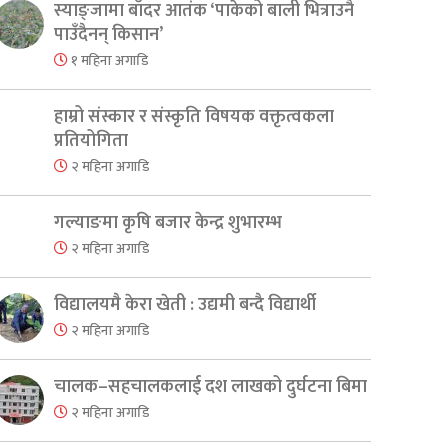
स्याङ्जामा बाँदर आतंक ‘पाकेको बाली भित्राउनै
पाउँदैनन् किसान’
१ महिना अगाडि
हाम्रो संस्कार र संस्कृति विषयक वक्तृत्वकला
प्रतियोगिता
२ महिना अगाडि
गल्याङमा कृषि बजार केन्द्र शुभारम्भ
२ महिना अगाडि
विद्यालयमै केरा खेती : उद्यमी बन्दै विद्यार्थी
२ महिना अगाडि
चालक–सहचालकलाई दश लाखको दुर्घटना बिमा
२ महिना अगाडि