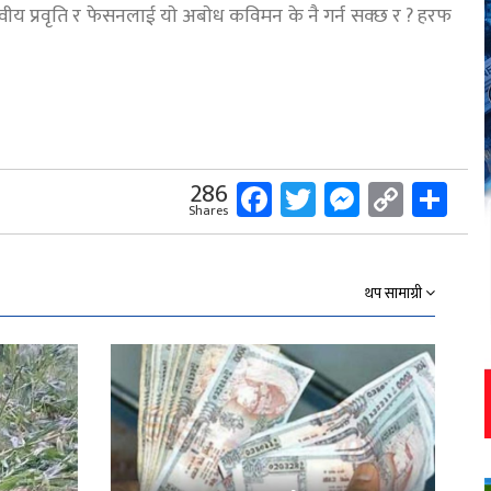
वीय प्रवृति र फेसनलाई याे अबाेध कविमन के नै गर्न सक्छ र ? हरफ
Facebook
Twitter
Messeng
Copy
Sh
286
Shares
Link
थप सामाग्री