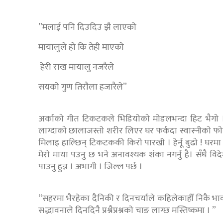
”मलाई पनि दिउदिउ झै लाएकाे
मायालुले हाे कि तेही माएकाे
हेरी राख मायालु नजरैले
सयकाे गुण तिराैला हजारैले”
अर्काकाे गीत टिकटकले भिडियाेकाे माेडलभन्दा हिट भैगाे 
लाग्दाकाे छालाजस्ताे शरीर लिएर घर फर्कदा स्वास्नीकाे फा
मिलाइ हाल्छिन् टिकटककी किराे पारखी । हेर्नू बुढाे ! घ
मेराे माया पउनु छ भने अनावश्यक शंका नगर्नु है। सँधै विद
पाउनु हुन्न । अभागी । जिल्ल पर्छ ।
“सहरमा भैरहेका दैनिकी र दिनचर्याले कहिलेकाहीँ निकै भावविह्व
सद्भावनाले दिनदिनै प्रश्नैप्रश्नकाे चाङ लाग्छ मस्तिष्कमा । ”