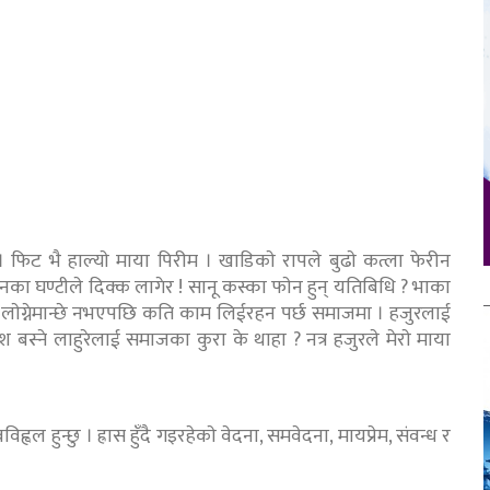
। फिट भै हाल्याे माया पिरीम । खाडिकाे रापले बुढाे कत्ला फेरीन
ेनका घण्टीले दिक्क लागेर ! सानू कस्का फाेन हुन् यतिबिधि ? भाका
रमा लाेग्नेमान्छे नभएपछि कति काम लिईरहन पर्छ समाजमा । हजुरलाई
ेश बस्ने लाहुरेलाई समाजका कुरा के थाहा ? नत्र हजुरले मेराे माया
ल हुन्छु । ह्रास हुँदै गइरहेकाे वेदना, समवेदना, मायप्रेम, संवन्ध र