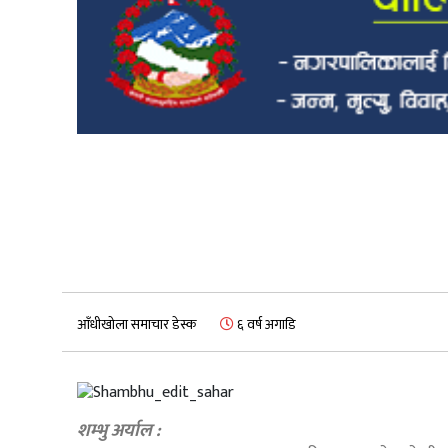
आँधीखोला समाचार डेस्क
६ वर्ष अगाडि
शम्भु अर्याल :