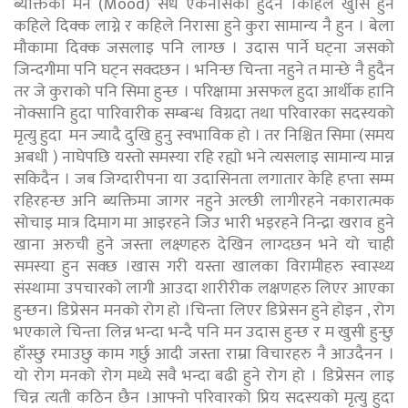
ब्यक्तिको मन (Mood) सधै एकनासको हुदैन ।कहिले खुसि हुने
कहिले दिक्क लाग्ने र कहिले निरासा हुने कुरा सामान्य नै हुन । बेला
मौकामा दिक्क जसलाइ पनि लाग्छ । उदास पार्ने घट्ना जसको
जिन्दगीमा पनि घट्न सक्दछन । भनिन्छ चिन्ता नहुने त मान्छे नै हुदैन
तर जे कुराको पनि सिमा हुन्छ । परिक्षामा असफल हुदा आर्थीक हानि
नोक्सानि हुदा पारिवारीक सम्बन्ध विग्रदा तथा परिवारका सदस्यको
मृत्यु हुदा मन ज्यादै दुखि हुनु स्वभाविक हो । तर निश्चित सिमा (समय
अबधी ) नाघेपछि यस्तो समस्या रहि रह्यो भने त्यसलाइ सामान्य मान्न
सकिदैन । जब जिग्दारीपना या उदासिनता लगातार केहि हप्ता सम्म
रहिरहन्छ अनि ब्यक्तिमा जागर नहुने अल्छी लागीरहने नकारात्मक
सोचाइ मात्र दिमाग मा आइरहने जिउ भारी भइरहने निन्द्रा खराव हुने
खाना अरुची हुने जस्ता लक्ष्णहरु देखिन लाग्दछन भने यो चाही
समस्या हुन सक्छ ।खास गरी यस्ता खालका विरामीहरु स्वास्थ्य
संस्थामा उपचारको लागी आउदा शारीरीक लक्षणहरु लिएर आएका
हुन्छन। डिप्रेसन मनको रोग हो ।चिन्ता लिएर डिप्रेसन हुने होइन , रोग
भएकाले चिन्ता लिन्न भन्दा भन्दै पनि मन उदास हुन्छ र म खुसी हुन्छु
हाँस्छु रमाउछु काम गर्छु आदी जस्ता राम्रा विचारहरु नै आउदैनन ।
यो रोग मनको रोग मध्ये सवै भन्दा बढी हुने रोग हो । डिप्रेसन लाइ
चिन्न त्यती कठिन छैन ।आफ्नो परिवारको प्रिय सदस्यको मृत्यु हुदा