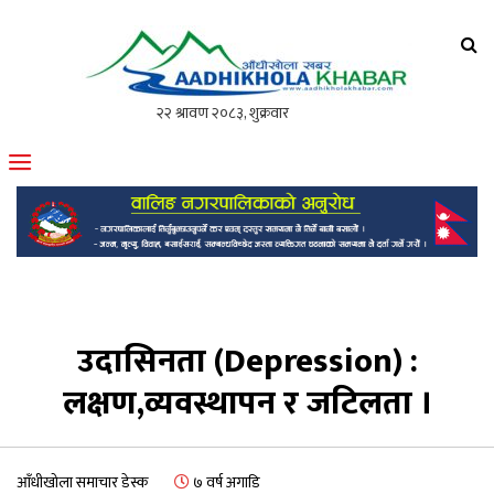
आँधीखोला खवर
मोफसलकै लोकप्रिय अनलाइन पत्रिका
उदासिनता (Depression) :
लक्षण,व्यवस्थापन र जटिलता ।
आँधीखोला समाचार डेस्क
७ वर्ष अगाडि