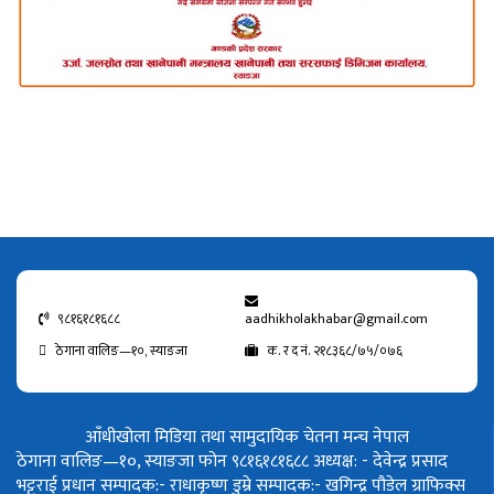
९८१६१८१६८८
aadhikholakhabar@gmail.com
ठेगाना वालिङ—१०, स्याङजा
क. र द नं. २१८३६८/७५/०७६
आँधीखोला मिडिया तथा सामुदायिक चेतना मन्च नेपाल
ठेगाना वालिङ—१०, स्याङजा फोन ९८१६१८१६८८
अध्यक्ष: - देवेन्द्र प्रसाद
भट्टराई
प्रधान सम्पादक:- राधाकृष्ण डुम्रे
सम्पादक:- खगिन्द्र पौडेल
ग्राफिक्स