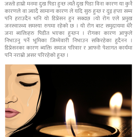
जस्तो हाम्रो मनमा दुख पिडा हुन्छ त्यतै दुख पिडा विना कारण या कुनै
कारणले वा ज्यादै सामान्य कारण ले यदि सुरु हुन्छ र दुइ हप्ता सम्म
पनि हराउदैन भनि यो डिप्रेसन हुन सक्दछ ।यो रोग एले प्रमुख
जनस्वास्थ्य समस्या रुपमा रहेको छ । यो रोग बाट समुदायमा धेरै
जना ब्यक्तिहरु पिडीत भएका हुन्छन । रोगका कारण आफुले
निभाउनु पर्ने भूमिका जिम्मेवारी निभाउन सकिरहेका हुदैनन ।
डिप्रेसनका कारण ब्यक्ति समाज परिवार र आफ्नो पेशागत कार्यमा
पनि नराम्रो असर परिरहेको हुन्छ ।