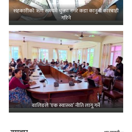
सहकारीको ऋण समयमै चुक्ता नगरे कडा कानुनी कारबाही
गरिने
वालिङले ‘एक स्वास्थ्य’ नीति लागू गर्ने