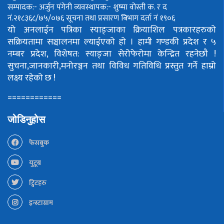
सम्पादक:- अर्जुन पंगेनी
व्यवस्थापक:- शुष्मा वोस्ती
क. र द
नं.२१८३६८/७५/०७६
सूचना तथा प्रसारण बिभाग दर्ता नं १९०६
यो अनलाईन पत्रिका स्याङ्जाका क्रियाशिल पत्रकारहरुको
सक्रियतामा सञ्चालनमा ल्याईएको हो ।
हामी गण्डकी प्रदेश र ५
नम्बर प्रदेश, विशेषत: स्याङ्जा सेरोफेरोमा केन्द्रित रहनेछौ !
सुचना,जानकारी,मनोरञ्जन तथा विविध गतिविधि प्रस्तुत गर्ने हाम्रो
लक्ष्य रहेको छ !
============
जोडिनुहोस
फेसबुक
युटूब
ट्विटहरु
इन्स्टाग्राम