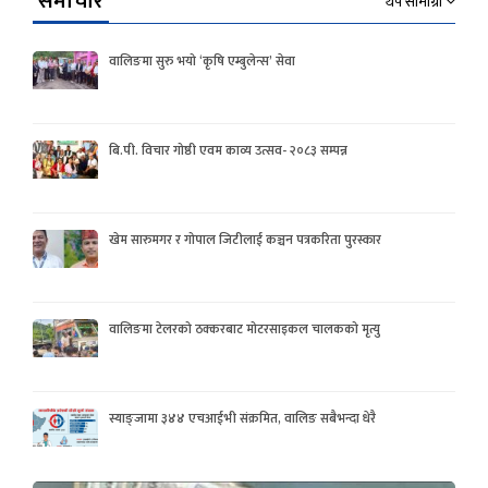
समाचार
थप सामाग्री
वालिङमा सुरु भयो ‘कृषि एम्बुलेन्स’ सेवा
बि.पी. विचार गोष्ठी एवम काव्य उत्सव- २०८३ सम्पन्न
खेम सारुमगर र गोपाल जिटीलाई कञ्चन पत्रकरिता पुरस्कार
वालिङमा टेलरको ठक्करबाट मोटरसाइकल चालकको मृत्यु
स्याङ्जामा ३४४ एचआईभी संक्रमित, वालिङ सबैभन्दा धेरै