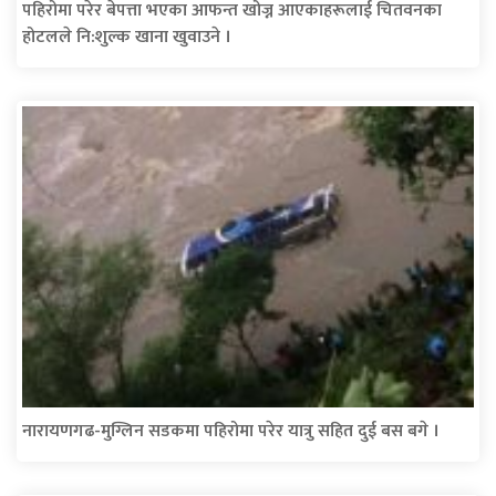
पहिरोमा परेर बेपत्ता भएका आफन्त खोज्न आएकाहरूलाई चितवनका
होटलले नि:शुल्क खाना खुवाउने ।
नारायणगढ-मुग्लिन सडकमा पहिरोमा परेर यात्रु सहित दुई बस बगे ।