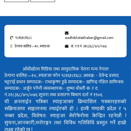
९८१६१८१६८८
aadhikholakhabar@gmail.com
ठेगाना वालिङ—१०, स्याङजा
क. र द नं. २१८३६८/७५/०७६
आँधीखोला मिडिया तथा सामुदायिक चेतना मन्च नेपाल
ठेगाना वालिङ—१०, स्याङजा फोन ९८१६१८१६८८
अध्यक्ष: - देवेन्द्र प्रसाद
भट्टराई
प्रधान सम्पादक:- राधाकृष्ण डुम्रे
सम्पादक:- खगिन्द्र पौडेल
ग्राफिक्स
सम्पादक:- अर्जुन पंगेनी
व्यवस्थापक:- शुष्मा वोस्ती
क. र द
नं.२१८३६८/७५/०७६
सूचना तथा प्रसारण बिभाग दर्ता नं १९०६
यो अनलाईन पत्रिका स्याङ्जाका क्रियाशिल पत्रकारहरुको
सक्रियतामा सञ्चालनमा ल्याईएको हो ।
हामी गण्डकी प्रदेश र ५
नम्बर प्रदेश, विशेषत: स्याङ्जा सेरोफेरोमा केन्द्रित रहनेछौ !
सुचना,जानकारी,मनोरञ्जन तथा विविध गतिविधि प्रस्तुत गर्ने हाम्रो
लक्ष्य रहेको छ !