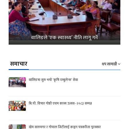
वालिङले ‘एक स्वास्थ्य’ नीति लागू गर्ने
समाचार
थप सामाग्री
वालिङमा सुरु भयो ‘कृषि एम्बुलेन्स’ सेवा
बि.पी. विचार गोष्ठी एवम काव्य उत्सव- २०८३ सम्पन्न
खेम सारुमगर र गोपाल जिटीलाई कञ्चन पत्रकरिता पुरस्कार