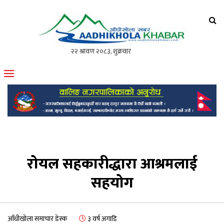
आँधीखोला खवर
मोफसलकै लोकप्रिय अनलाइन पत्रिका
रोयल सहकारीद्धारा आश्रमलाई
सहयोग
आँधीखोला समाचार डेस्क
३ वर्ष अगाडि