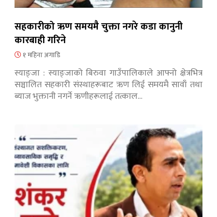
सहकारीको ऋण समयमै चुक्ता नगरे कडा कानुनी
कारबाही गरिने
१ महिना अगाडि
स्याङ्जा : स्याङ्जाको बिरुवा गाउँपालिकाले आफ्नो क्षेत्रभित्र
सञ्चालित सहकारी संस्थाहरूबाट ऋण लिई समयमै सावाँ तथा
ब्याज भुक्तानी नगर्ने ऋणीहरूलाई तत्काल…