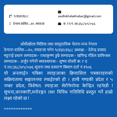
९८१६१८१६८८
aadhikholakhabar@gmail.com
ठेगाना वालिङ—१०, स्याङजा
क. र द नं. २१८३६८/७५/०७६
आँधीखोला मिडिया तथा सामुदायिक चेतना मन्च नेपाल
ठेगाना वालिङ—१०, स्याङजा फोन ९८१६१८१६८८
अध्यक्ष: - देवेन्द्र प्रसाद
भट्टराई
प्रधान सम्पादक:- राधाकृष्ण डुम्रे
सम्पादक:- खगिन्द्र पौडेल
ग्राफिक्स
सम्पादक:- अर्जुन पंगेनी
व्यवस्थापक:- शुष्मा वोस्ती
क. र द
नं.२१८३६८/७५/०७६
सूचना तथा प्रसारण बिभाग दर्ता नं १९०६
यो अनलाईन पत्रिका स्याङ्जाका क्रियाशिल पत्रकारहरुको
सक्रियतामा सञ्चालनमा ल्याईएको हो ।
हामी गण्डकी प्रदेश र ५
नम्बर प्रदेश, विशेषत: स्याङ्जा सेरोफेरोमा केन्द्रित रहनेछौ !
सुचना,जानकारी,मनोरञ्जन तथा विविध गतिविधि प्रस्तुत गर्ने हाम्रो
लक्ष्य रहेको छ !
============