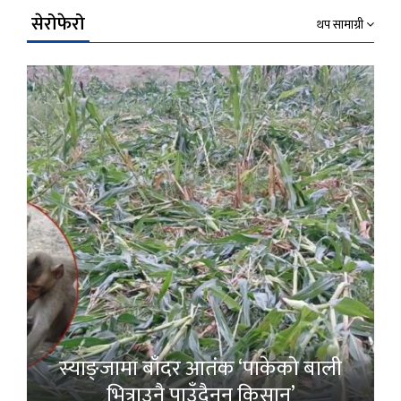
सेरोफेरो
थप सामाग्री
स्याङ्जामा बाँदर आतंक ‘पाकेको बाली
भित्राउनै पाउँदैनन् किसान’