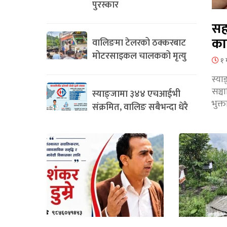
पुरस्कार
सह
का
वालिङमा टेलरको ठक्करबाट
मोटरसाइकल चालकको मृत्यु
१ 
स्या
सञ्
स्याङ्जामा ३४४ एचआईभी
भुक्
संक्रमित, वालिङ सबैभन्दा धेरै