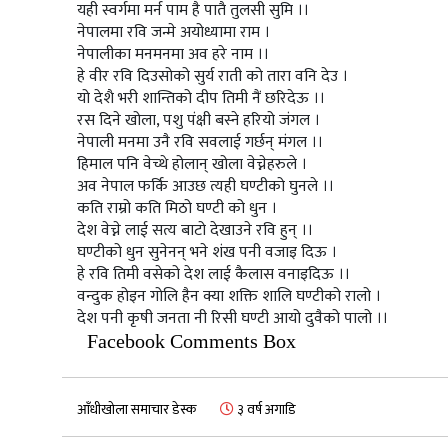
यही स्वर्गमा मर्न पाम है पातै तुलसी सुमि ।।
नेपालमा रवि जन्मे अयोध्यामा राम ।
नेपालीका मनमनमा अव हरे नाम ।।
हे वीर रवि दिउसोको सुर्य राती को तारा वनि देउ ।
यो देशै भरी शान्तिको दीप तिमी नैं छरिदेऊ ।।
रस दिने खोला, पशु पंक्षी बस्ने हरियो जंगल ।
नेपाली मनमा उनै रवि सवलाई गर्छन् मंगल ।।
हिमाल पनि वेच्थे होलान् खोला वेच्नेहरुले ।
अव नेपाल फर्कि आउछ त्यही घण्टीको घुनले ।।
कति राम्रो कति मिठो घण्टी को धुन ।
देश वेच्ने लाई सत्य बाटो देखाउने रवि हुन् ।।
घण्टीको धुन सुनेनन् भने शंख पनी वजाइ दिऊ ।
हे रवि तिमी वसेको देश लाई कैलास वनाइदिऊ ।।
वन्दुक होइन गोलि हैन क्या शक्ति शालि घण्टीको रालो ।
देश पनी कृषी जनता नी रिसी घण्टी आयो दुवैको पालो ।।
Facebook Comments Box
आँधीखोला समाचार डेस्क
३ वर्ष अगाडि