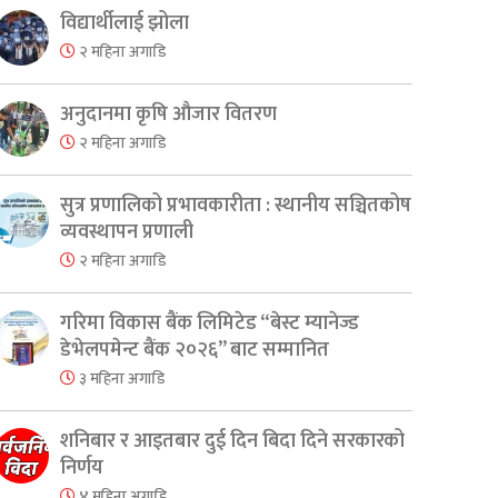
विद्यार्थीलाई झोला
२ महिना अगाडि
अनुदानमा कृषि औजार वितरण
२ महिना अगाडि
सुत्र प्रणालिको प्रभावकारीता : स्थानीय सञ्चितकोष
व्यवस्थापन प्रणाली
२ महिना अगाडि
गरिमा विकास बैंक लिमिटेड “बेस्ट म्यानेज्ड
डेभेलपमेन्ट बैंक २०२६” बाट सम्मानित
३ महिना अगाडि
शनिबार र आइतबार दुई दिन बिदा दिने सरकारको
निर्णय
४ महिना अगाडि