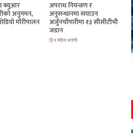
ा क्युआर
अपराध नियन्त्रण र
रीको अनुगमन,
अनुसन्धानमा सघाउन
 जोडियो मौरीपालन
अर्जुनचौपारीमा १३ सीसीटीभी
जडान
१ महिना अगाडि