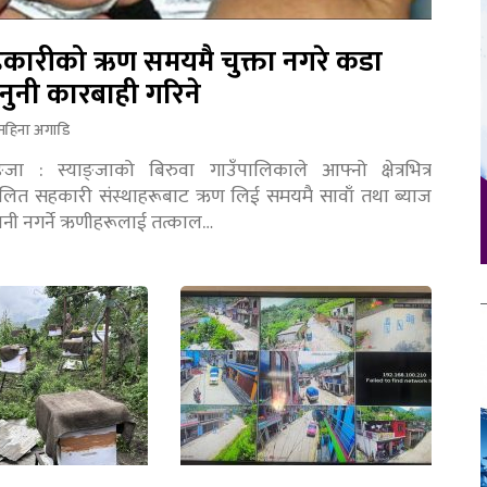
कारीको ऋण समयमै चुक्ता नगरे कडा
नुनी कारबाही गरिने
महिना अगाडि
ङ्जा : स्याङ्जाको बिरुवा गाउँपालिकाले आफ्नो क्षेत्रभित्र
चालित सहकारी संस्थाहरूबाट ऋण लिई समयमै सावाँ तथा ब्याज
तानी नगर्ने ऋणीहरूलाई तत्काल…