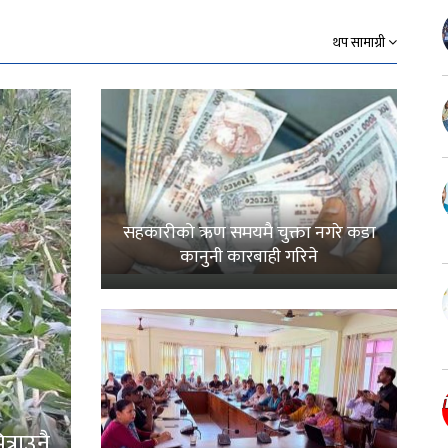
थप सामाग्री
सहकारीको ऋण समयमै चुक्ता नगरे कडा
कानुनी कारबाही गरिने
्राउनै