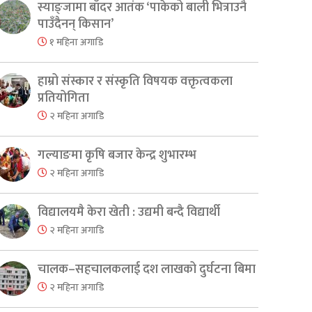
स्याङ्जामा बाँदर आतंक ‘पाकेको बाली भित्राउनै
पाउँदैनन् किसान’
१ महिना अगाडि
हाम्रो संस्कार र संस्कृति विषयक वक्तृत्वकला
प्रतियोगिता
२ महिना अगाडि
गल्याङमा कृषि बजार केन्द्र शुभारम्भ
२ महिना अगाडि
विद्यालयमै केरा खेती : उद्यमी बन्दै विद्यार्थी
२ महिना अगाडि
चालक–सहचालकलाई दश लाखको दुर्घटना बिमा
er
are
२ महिना अगाडि