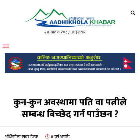
आँधीखोला खवर
मोफसलकै लोकप्रिय अनलाइन पत्रिका
कुन-कुन अवस्थामा पति वा पत्नीले
सम्बन्ध बिच्छेद गर्न पाउँछन ?
आँधीखोला खवर डेस्क
४ वर्ष अगाडि