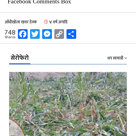
Facebook Comments Box
आँधीखोला खवर डेस्क
४ वर्ष अगाडि
Facebook
Twitter
Messenger
Copy
Share
748
Shares
Link
सेरोफेरो
थप सामाग्री