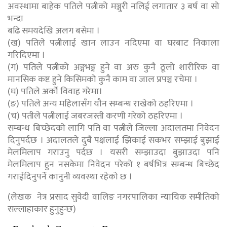
अवस्थामा बाहेक पतिले पत्नीको मञ्जुरी नलिई लगातार ३ बर्ष वा सो
भन्दा
बढि समयदेखि अलग बसेमा ।
(ख) पतिले पत्नीलाई खान लाउन नदिएमा वा घरबाट निकाला
गरिदिएमा ।
(ग) पतिले पत्नीको अङ्गभङ्ग हुने वा अरु कुनै ठूलो शारीरिक वा
मानसिक कष्ट हुने किसिमको कुनै काम वा जाल प्रपञ्च रचेमा ।
(घ) पतिले अर्को विवाह गरेमा।
(ङ) पतिले अन्य महिलासँग यौन सम्बन्ध राखेको ठहरिएमा ।
(च) पतीले पत्नीलाई जबरजस्ती करणी गरेको ठहरिएमा ।
सम्बन्ध बिच्छेदको लागि पति वा पत्नीले जिल्ला अदालतमा निवेदन
दिनुपर्दछ । अदालतले दुबै पक्षलाई झिकाई सकभर सम्झाई बुझाई
मेलमिलाप गराउनु पर्दछ । यसरी सम्झाउदा बुझाउदा पनि
मेलमिलाप हुन नसकेमा निवेदन परेको १ बर्षभित्र सम्बन्ध बिच्छेद
गराईदिनुपर्ने कानुनी व्यवस्था रहेको छ ।
(लेखक नेत्र प्रसाद सुवेदी वालिङ नगरपालिका न्यायिक समीतिको
सल्लाहाकार हुनुहुन्छ)