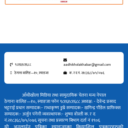
९८१६१८१६८८
aadhikholakhabar@gmail.com
ठेगाना वालिङ—१०, स्याङजा
क. र द नं. २१८३६८/७५/०७६
आँधीखोला मिडिया तथा सामुदायिक चेतना मन्च नेपाल
ठेगाना वालिङ—१०, स्याङजा फोन ९८१६१८१६८८
अध्यक्ष: - देवेन्द्र प्रसाद
भट्टराई
प्रधान सम्पादक:- राधाकृष्ण डुम्रे
सम्पादक:- खगिन्द्र पौडेल
ग्राफिक्स
सम्पादक:- अर्जुन पंगेनी
व्यवस्थापक:- शुष्मा वोस्ती
क. र द
नं.२१८३६८/७५/०७६
सूचना तथा प्रसारण बिभाग दर्ता नं १९०६
यो अनलाईन पत्रिका स्याङ्जाका क्रियाशिल पत्रकारहरुको