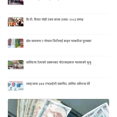
बि.पी. विचार गोष्ठी एवम काव्य उत्सव- २०८३ सम्पन्न
खेम सारुमगर र गोपाल जिटीलाई कञ्चन पत्रकरिता पुरस्कार
वालिङमा टेलरको ठक्करबाट मोटरसाइकल चालकको मृत्यु
स्याङ्जामा ३४४ एचआईभी संक्रमित, वालिङ सबैभन्दा धेरै