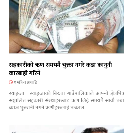
सहकारीको ऋण समयमै चुक्ता नगरे कडा कानुनी
कारबाही गरिने
१ महिना अगाडि
स्याङ्जा : स्याङ्जाको बिरुवा गाउँपालिकाले आफ्नो क्षेत्रभित्र
सञ्चालित सहकारी संस्थाहरूबाट ऋण लिई समयमै सावाँ तथा
ब्याज भुक्तानी नगर्ने ऋणीहरूलाई तत्काल…