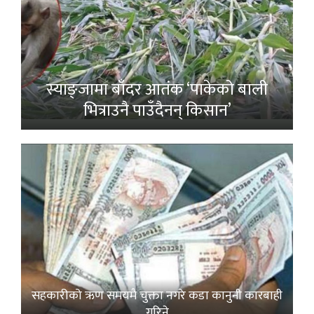
स्याङ्जामा बाँदर आतंक ‘पाकेको बाली
भित्राउनै पाउँदैनन् किसान’
सहकारीको ऋण समयमै चुक्ता नगरे कडा कानुनी कारबाही
गरिने