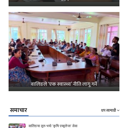
वालिङले ‘एक स्वास्थ्य’ नीति लागू गर्ने
समाचार
थप सामाग्री
वालिङमा सुरु भयो ‘कृषि एम्बुलेन्स’ सेवा