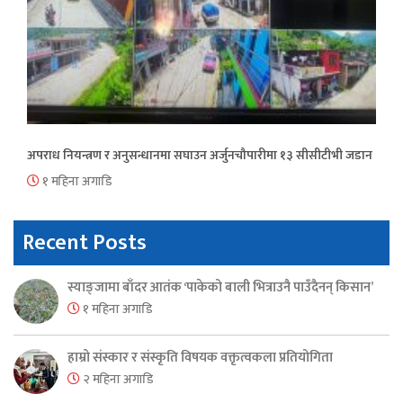
अपराध नियन्त्रण र अनुसन्धानमा सघाउन अर्जुनचौपारीमा १३ सीसीटीभी जडान
१ महिना अगाडि
Recent Posts
स्याङ्जामा बाँदर आतंक ‘पाकेको बाली भित्राउनै पाउँदैनन् किसान’
१ महिना अगाडि
हाम्रो संस्कार र संस्कृति विषयक वक्तृत्वकला प्रतियोगिता
२ महिना अगाडि