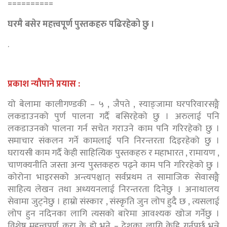
==========
घरमै बसेर महत्त्वपूर्ण पुस्तकहरु पढिरहेको छु ।
.
प्रकाश न्यौपाने प्रयास :
यो बेलामा कालीगण्डकी – ५ , जैपते , स्याङ्जामा घरपरिवारसङ्गै
लकडाउनको पुर्ण पालना गर्दै बसिरहेको छु । अरुलाई पनि
लकडाउनको पालना गर्न सचेत गराउने काम पनि गरिरहेको छु ।
समाचार संकलन गर्ने कामलाई पनि निरन्तरता दिइरहेको छु ।
घरायसी काम गर्दै केही साहित्यिक पुस्तकहरु र महाभारत , रामायण ,
चाणक्यनीति जस्ता अन्य पुस्तकहरु पढ्ने काम पनि गरिरहेको छु ।
कोरोना भाइरसको अन्त्यपश्चात् सर्वप्रथम त सामाजिक सेवासङ्गै
साहित्य लेखन तथा अध्ययनलाई निरन्तरता दिनेछु । अनाथालय
सेवामा जुट्नेछु । हाम्रो संस्कार , संस्कृति जुन लोप हुदै छ , त्यसलाई
लोप हुन नदिनका लागि त्यसको बारेमा आवश्यक खोज गर्नेछु ।
विशेष महत्त्वपूर्ण कुरा के हो भने – देशका लागि केहि गर्नुपर्छ भन्ने