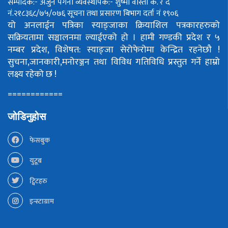
सम्पादक:- अर्जुन पंगेनी
व्यवस्थापक:- शुष्मा वोस्ती
क. र द
नं.२१८३६८/७५/०७६
सूचना तथा प्रसारण बिभाग दर्ता नं १९०६
यो अनलाईन पत्रिका स्याङ्जाका क्रियाशिल पत्रकारहरुको
सक्रियतामा सञ्चालनमा ल्याईएको हो ।
हामी गण्डकी प्रदेश र ५
नम्बर प्रदेश, विशेषत: स्याङ्जा सेरोफेरोमा केन्द्रित रहनेछौ !
सुचना,जानकारी,मनोरञ्जन तथा विविध गतिविधि प्रस्तुत गर्ने हाम्रो
लक्ष्य रहेको छ !
============
जोडिनुहोस
फेसबुक
युटूब
ट्विटहरु
इन्स्टाग्राम