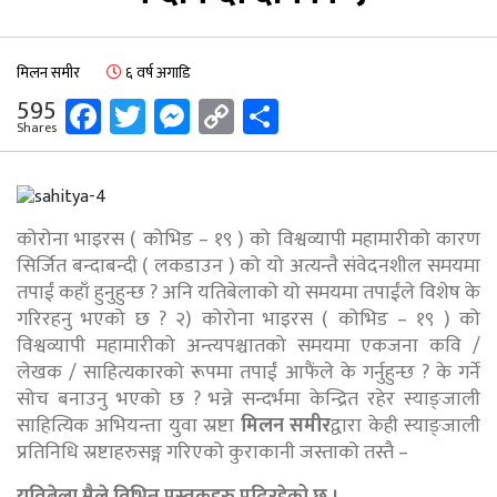
मिलन समीर
६ वर्ष अगाडि
Facebook
Twitter
Messenger
Copy
Share
595
Shares
Link
कोरोना भाइरस ( कोभिड – १९ ) को विश्वव्यापी महामारीको कारण
सिर्जित बन्दाबन्दी ( लकडाउन ) को यो अत्यन्तै संवेदनशील समयमा
तपाईं कहाँ हुनुहुन्छ ? अनि यतिबेलाको यो समयमा तपाईंले विशेष के
गरिरहनु भएको छ ? २) कोरोना भाइरस ( कोभिड – १९ ) को
विश्वव्यापी महामारीको अन्त्यपश्चातको समयमा एकजना कवि /
लेखक / साहित्यकारको रूपमा तपाईं आफैंले के गर्नुहुन्छ ? के गर्ने
सोच बनाउनु भएको छ ? भन्ने सन्दर्भमा केन्द्रित रहेर स्याङ्जाली
साहित्यिक अभियन्ता युवा स्रष्टा
मिलन समीर
द्वारा केही स्याङ्जाली
प्रतिनिधि स्रष्टाहरुसङ्ग गरिएको कुराकानी जस्ताको तस्तै –
यतिबेला मैले विभिन्न पुस्तकहरु पढिरहेको छु ।