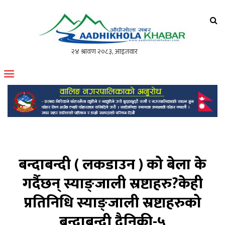
आँधीखोला खवर
मोफसलकै लोकप्रिय अनलाइन पत्रिका
बन्दाबन्दी ( लकडाउन ) को बेला के
गर्दैछन् स्याङ्जाली स्रष्टाहरु?केही
प्रतिनिधि स्याङ्जाली स्रष्टाहरुको
बन्दाबन्दी दैनिकी-५