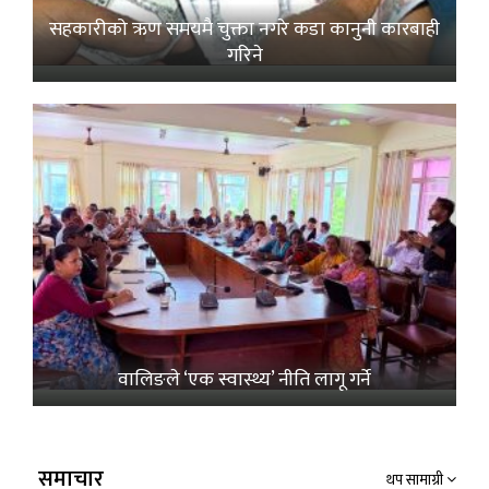
सहकारीको ऋण समयमै चुक्ता नगरे कडा कानुनी कारबाही
गरिने
वालिङले ‘एक स्वास्थ्य’ नीति लागू गर्ने
समाचार
थप सामाग्री