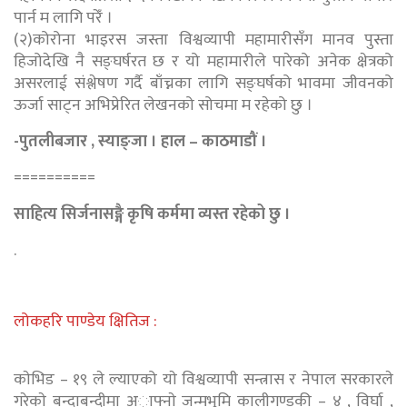
पार्न म लागि परेँ ।
(२)कोरोना भाइरस जस्ता विश्वव्यापी महामारीसँग मानव पुस्ता
हिजोदेखि नै सङ्घर्षरत छ र यो महामारीले पारेको अनेक क्षेत्रको
असरलाई संश्लेषण गर्दै बाँच्नका लागि सङ्घर्षको भावमा जीवनको
ऊर्जा साट्न अभिप्रेरित लेखनको सोचमा म रहेको छु ।
-पुतलीबजार , स्याङ्जा । हाल – काठमाडौं ।
==========
साहित्य सिर्जनासङ्गै कृषि कर्ममा व्यस्त रहेको छु ।
.
लोकहरि पाण्डेय क्षितिज :
काेभिड – १९ ले ल्याएको याे विश्वव्यापी सन्त्रास र नेपाल सरकारले
गरेकाे बन्दाबन्दीमा अाफ्नाे जन्मभुमि कालीगण्डकी – ४ , विर्घा ,