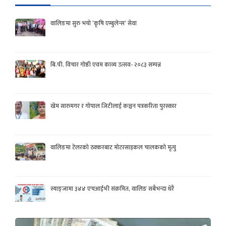
वालिङमा सुरु भयो ‘कृषि एम्बुलेन्स’ सेवा
बि.पी. विचार गोष्ठी एवम काव्य उत्सव- २०८३ सम्पन्न
खेम सारुमगर र गोपाल जिटीलाई कञ्चन पत्रकरिता पुरस्कार
वालिङमा टेलरको ठक्करबाट मोटरसाइकल चालकको मृत्यु
स्याङ्जामा ३४४ एचआईभी संक्रमित, वालिङ सबैभन्दा धेरै