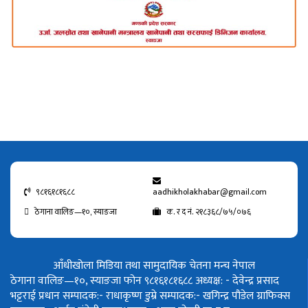
९८१६१८१६८८
aadhikholakhabar@gmail.com
ठेगाना वालिङ—१०, स्याङजा
क. र द नं. २१८३६८/७५/०७६
आँधीखोला मिडिया तथा सामुदायिक चेतना मन्च नेपाल
ठेगाना वालिङ—१०, स्याङजा फोन ९८१६१८१६८८
अध्यक्ष: - देवेन्द्र प्रसाद
भट्टराई
प्रधान सम्पादक:- राधाकृष्ण डुम्रे
सम्पादक:- खगिन्द्र पौडेल
ग्राफिक्स