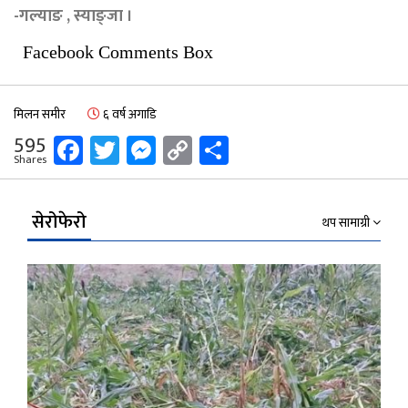
-गल्याङ , स्याङ्जा ।
Facebook Comments Box
मिलन समीर
६ वर्ष अगाडि
Facebook
Twitter
Messenger
Copy
Share
595
Shares
Link
सेरोफेरो
थप सामाग्री