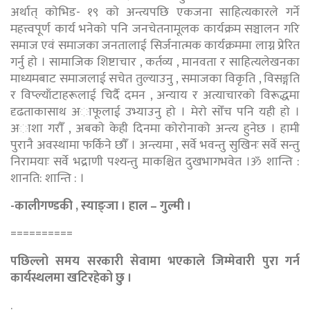
अर्थात् काेभिड- १९ काे अन्त्यपछि एकजना साहित्यकारले गर्ने
महत्त्वपूर्ण कार्य भनेकाे पनि जनचेतनामूलक कार्यक्रम सञ्चालन गरि
समाज एवं समाजका जनतालाई सिर्जनात्मक कार्यक्रममा लाग्न प्रेरित
गर्नु हाे । सामाजिक शिष्टाचार , कर्तव्य , मानवता र साहित्यलेखनका
माध्यमबाट समाजलाई सचेत तुल्याउनु , समाजका विकृति , विसङ्गति
र विप्ल्याँटाहरूलाई चिर्दै दमन , अन्याय र अत्याचारको विरूद्धमा
दृढताकासाथ अाफूलाई उभ्याउनु हाे । मेराे साेँच पनि यही हाे ।
अाशा गराैँ , अबकाे केही दिनमा काेराेनाको अन्त्य हुनेछ । हामी
पुरानै अवस्थामा फर्किने छाैँ । अन्त्यमा , सर्वे भवन्तु सुखिनः सर्वे सन्तु
निरामयाः सर्वे भद्राणी पश्यन्तु माकश्चित दुखभागभवेत ।ॐ शान्ति :
शानति: शान्ति : ।
-कालीगण्डकी , स्याङ्जा । हाल – गुल्मी ।
==========
पछिल्लो समय सरकारी सेवामा भएकाले जिम्मेवारी पुरा गर्न
कार्यस्थलमा खटिरहेको छु ।
.