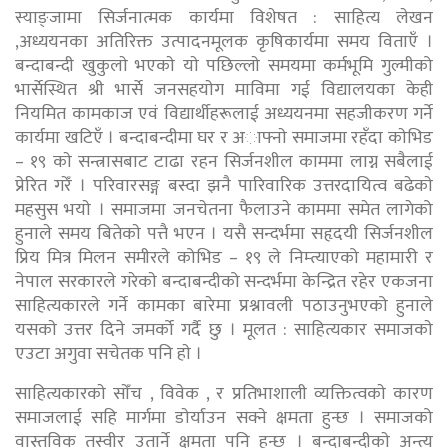
स्याङ्जामा सिर्जनात्मक कार्यमा विशेषत : साहित्य लेखन
,अध्ययनका अतिरिक्त उत्पादनमूलक कृषिकार्यमा समय विताएँ ।
बन्दाबन्दी खुकुलाे भएकाे याे पछिल्लाे समयमा कर्मभूमि गुल्मीको
भार्सेस्थित श्री भार्से जनसहयाेग माविमा गई विद्यालयका केही
नियमित कामकाज एवं विद्यार्थीहरूलाई अध्ययनमा सहजीकरण गर्ने
कार्यमा खटिएँ । बन्दाबन्दीमा घर र अाफ्नाे समाजमा रहँदा काेभिड
– १९ काे सन्त्रासबाट टाढा रहन सिर्जनशील काममा लाग्न सबैलाई
प्रेरित गरेँ । परिवारसङ्ग बस्दा झनै पारिवारिक उत्तरदायित्व बढेकाे
महसुस भयाे । समाजमा जनचेतना फैलाउने काममा समेत लागेको
हुनाले समय बितेकाे पत्तै भएन । यसै सन्दर्भमा सहृदयी सिर्जनशील
प्रिय मित्र मिलन समीरले कोभिड – १९ ले निम्त्याएको महामारी र
नेपाल सरकारले गरेकाे बन्दाबन्दीको सन्दर्भमा केन्द्रित रहेर एकजना
साहित्यकारले गर्ने कामका बारेमा प्रश्नावली पठाउनुभएको हुनाले
यसकाे उत्तर दिने जमर्को गर्दै छु । मूलत : साहित्यकार समाजकाे
एउटा अगुवा सचेतक पनि हाे ।
साहित्यकारकाे साेँच , विवेक , र प्रतिभाशाली व्यक्तित्वकाे कारण
समाजलाई सहि मार्गमा डाेर्याउन सक्ने क्षमता हुन्छ । समाजको
वास्तविक तस्वीर उतार्ने क्षमता पनि हुन्छ । बन्दाबन्दीकाे अन्त्य