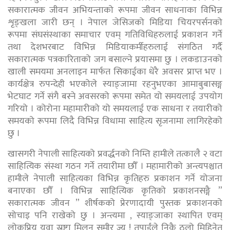
सकारात्मक जीवन अभियन्ताको रूपमा जीवन साधनाका विभिन्न
शृङ्खला जारी छन् । नेपाल जेसिजको मिडिया चियरपर्सनको
रूपमा संघसंस्थाका समाचार एवम् गतिविधिहरुलाई प्रकाशन गर्ने
तथा देशभरबाट विभिन्न मिडियाकर्मीहरुलाई संगठित गर्दै
सकारात्मक पत्रकारिताको जग बसाल्ने प्रयासमा छु । लकडाउनको
खाली समयमा अनलाइन मार्फत सिकाईका धेरै अवसर प्राप्त भए ।
कार्यक्षेत्र रुपन्देही भएकोले स्याङ्जामा रहनुभएका आमाबुबासङ्ग
भेटघाट गर्ने संगै बस्ने अवसरको रूपमा समेत यो समयलाई उपयोग
गरियो । कोरोना महामारीको यो समयलाई एक साधना र तयारीको
समयको रूपमा लिदै विभिन्न विधामा साहित्य सृजनामा लागिरहेको
छु ।
खासगरी नेपाली साहित्यको प्रवर्द्धनको निम्ति हामीले तत्कालै २ वटा
साहित्यिक संस्था गठन गर्ने तयारीमा छौँ । महामारीको अन्त्यपश्चात
हामीले नेपाली साहित्यका विभिन्न कृतिहरु प्रकाशन गर्ने योजना
बनाएका छौँ । विभिन्न साहित्यिक कृतिको प्रकाशनसङ्गै ”
सकारात्मक जीवन ” शीर्षकको प्रेरणादायी पुस्तक प्रकाशनको
सोचाइ पनि राखेको छु । अन्त्यमा , स्याङ्जाका स्थापित एवम्
लोकप्रिय युवा स्रष्टा मिलन समीर ज्यु ! तपाईंले निकै ठुलो मिहिनेत