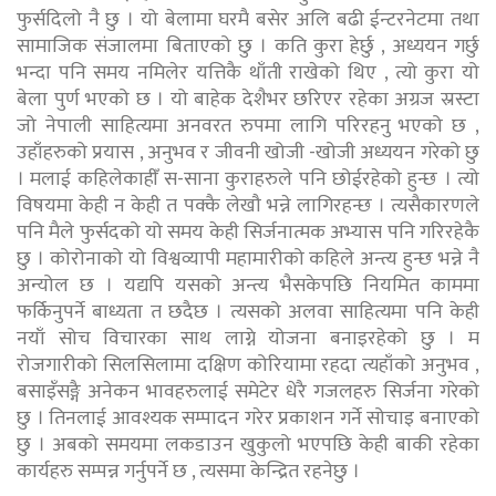
फुर्सदिलो नै छु । यो बेलामा घरमै बसेर अलि बढी ईन्टरनेटमा तथा
सामाजिक संजालमा बिताएको छु । कति कुरा हेर्छु , अध्ययन गर्छु
भन्दा पनि समय नमिलेर यत्तिकै थाँती राखेको थिए , त्यो कुरा यो
बेला पुर्ण भएको छ । यो बाहेक देशैभर छरिएर रहेका अग्रज स्रस्टा
जो नेपाली साहित्यमा अनवरत रुपमा लागि परिरहनु भएको छ ,
उहाँहरुको प्रयास , अनुभव र जीवनी खोजी -खोजी अध्ययन गरेको छु
। मलाई कहिलेकाहीँ स-साना कुराहरुले पनि छोईरहेको हुन्छ । त्यो
विषयमा केही न केही त पक्कै लेखौ भन्ने लागिरहन्छ । त्यसैकारणले
पनि मैले फुर्सदको यो समय केही सिर्जनात्मक अभ्यास पनि गरिरहेकै
छु । कोरोनाको यो विश्वव्यापी महामारीको कहिले अन्त्य हुन्छ भन्ने नै
अन्योल छ । यद्यपि यसको अन्त्य भैसकेपछि नियमित काममा
फर्किनुपर्ने बाध्यता त छदैछ । त्यसको अलवा साहित्यमा पनि केही
नयाँ सोच विचारका साथ लाग्ने योजना बनाइरहेको छु । म
रोजगारीको सिलसिलामा दक्षिण कोरियामा रहदा त्यहाँको अनुभव ,
बसाइँसङ्गै अनेकन भावहरुलाई समेटेर धेरै गजलहरु सिर्जना गरेको
छु । तिनलाई आवश्यक सम्पादन गरेर प्रकाशन गर्ने सोचाइ बनाएको
छु । अबको समयमा लकडाउन खुकुलो भएपछि केही बाकी रहेका
कार्यहरु सम्पन्न गर्नुपर्ने छ , त्यसमा केन्द्रित रहनेछु ।