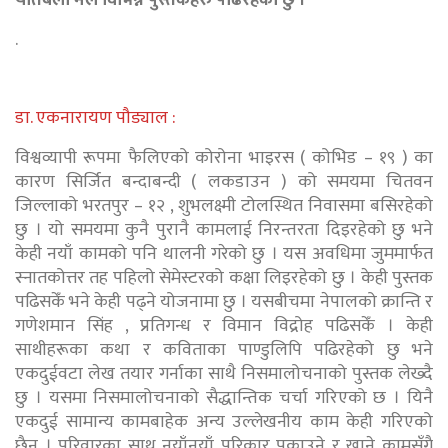
.
डा. एकनारायण पौड्याल :
विश्वव्यापी रूपमा फैलिएको कोरोना भाइरस ( कोभिड – १९ ) का
कारण सिर्जित बन्दाबन्दी ( लकडाउन ) को समयमा चितवन
जिल्लाको भरतपुर – १२ , शुभलक्ष्मी टोलस्थित निवासमा बसिरहेको
छु । यो समयमा कुनै पुरानै कामलाई निरन्तरता दिइरहेको छु भने
केही नयाँ कामको पनि थालनी गरेको छु । यस अवधिमा जुममार्फत
स्नातकोत्तर तह पहिलो सेमेस्टरको कक्षा लिइरहेको छु । केही पुस्तक
पढिसकेँ भने केही पढ्ने योजनामा छु । यसबीचमा नेपालको क्रान्ति र
गणेशमान सिंह , प्रतिगन्ध र विमान विद्रोह पढिसकेँ । केही
साथीहरूका कथा र कविताका पाण्डुलिपि पढिरहेको छु भने
एकदुईवटा लेख तयार गर्नाका साथै निसमालोचनाको पुस्तक लेख्दै
छु । यसमा निसमालोचनाको सैद्धान्तिक चर्चा गरिएको छ । यिनै
एकदुई सामान्य कामबाहेक अन्य उल्लेखनीय काम केही गरिएको
छैन । परिवारका साथ नयाँनयाँ परिकार पकाउने र खाने कामसँगै