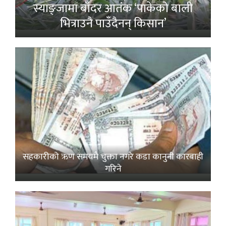
स्याङ्जामा बाँदर आतंक ‘पाकेको बाली
भित्राउनै पाउँदैनन् किसान’
सहकारीको ऋण समयमै चुक्ता नगरे कडा कानुनी कारबाही
गरिने