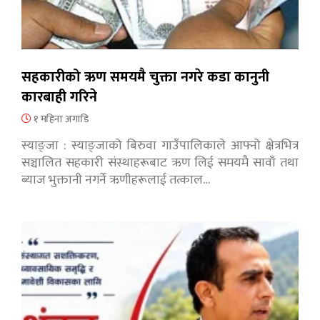
सहकारीको ऋण समयमै चुक्ता नगरे कडा कानुनी
कारबाही गरिने
१ महिना अगाडि
स्याङ्जा : स्याङ्जाको बिरुवा गाउँपालिकाले आफ्नो क्षेत्रभित्र
सञ्चालित सहकारी संस्थाहरूबाट ऋण लिई समयमै सावाँ तथा
ब्याज भुक्तानी नगर्ने ऋणीहरूलाई तत्काल…