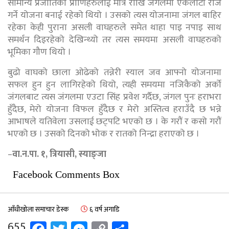
सामान्य प्रजातिका प्राणिहरुलाई मात्र राखि जंगलमा एकलौटी राज
गर्ने योजना बनाई रहेको थियो । उसको त्यस योजनामा जंगल बाहिर
रहेका केही पुराना असली वाघहरुले समेत थाहा पाइ नपाइ साथ
समर्थन दिइरहेको देखिन्थ्यो तर त्यस समयमा असली वाघहरुको
भूमिका गौण थियो ।
बुढो वाघको छाला ओढेको तन्नेरी स्याल जव आफ्नो योजनामा
सफल हुन हुन लागिरहेको थियो, त्यही समयमा नजिकैको अर्को
जंगलबाट त्यस जंगलमा एउटा सिंह प्रवेश गर्दैछ, जंगल पुनः हराभरा
हुँदैछ, मेरो योजना विफल हुँदैछ र मेरो अस्तित्व हराउँदै छ भन्ने
आभाषले यतिवेला उसलाई छट्पटि भएको छ । के गरौं र कसो गरौं
भएको छ । उसको दिनको भोक र रातको निन्द्रा हराएको छ ।
–
वा.न.पा. १, त्रियासी, स्याङ्जा
Facebook Comments Box
आँधीखोला समाचार डेस्क
६ वर्ष अगाडि
655