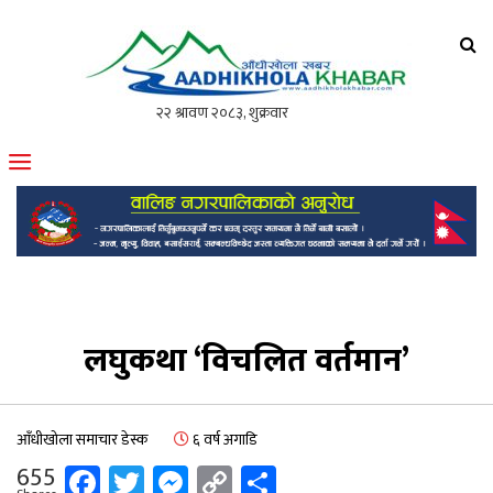
आँधीखोला खवर
मोफसलकै लोकप्रिय अनलाइन पत्रिका
लघुकथा ‘विचलित वर्तमान’
आँधीखोला समाचार डेस्क
६ वर्ष अगाडि
Facebook
Twitter
Messenger
Copy
Share
655