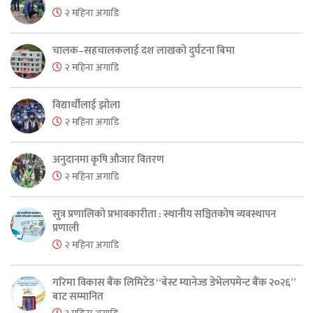
२ महिना अगाडि
चालक–सहचालकलाई दश लाखको दुर्घटना बिमा
२ महिना अगाडि
विद्यार्थीलाई झोला
२ महिना अगाडि
अनुदानमा कृषि औजार वितरण
२ महिना अगाडि
सुत्र प्रणालिको प्रभावकारीता : स्थानीय सञ्चितकोष व्यवस्थापन
प्रणाली
२ महिना अगाडि
गरिमा विकास बैंक लिमिटेड “बेस्ट म्यानेज्ड डेभेलपमेन्ट बैंक २०२६”
बाट सम्मानित