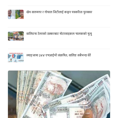
खेम सारुमगर र गोपाल जिटीलाई कञ्चन पत्रकरिता पुरस्कार
वालिङमा टेलरको ठक्करबाट मोटरसाइकल चालकको मृत्यु
स्याङ्जामा ३४४ एचआईभी संक्रमित, वालिङ सबैभन्दा धेरै