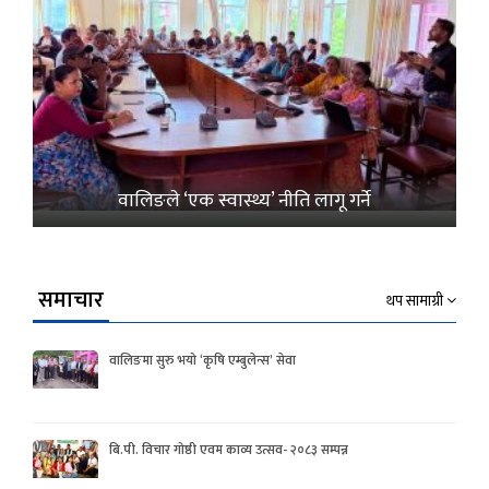
वालिङले ‘एक स्वास्थ्य’ नीति लागू गर्ने
समाचार
थप सामाग्री
वालिङमा सुरु भयो ‘कृषि एम्बुलेन्स’ सेवा
बि.पी. विचार गोष्ठी एवम काव्य उत्सव- २०८३ सम्पन्न