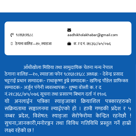
९८१६१८१६८८
aadhikholakhabar@gmail.com
ठेगाना वालिङ—१०, स्याङजा
क. र द नं. २१८३६८/७५/०७६
आँधीखोला मिडिया तथा सामुदायिक चेतना मन्च नेपाल
ठेगाना वालिङ—१०, स्याङजा फोन ९८१६१८१६८८
अध्यक्ष: - देवेन्द्र प्रसाद
भट्टराई
प्रधान सम्पादक:- राधाकृष्ण डुम्रे
सम्पादक:- खगिन्द्र पौडेल
ग्राफिक्स
सम्पादक:- अर्जुन पंगेनी
व्यवस्थापक:- शुष्मा वोस्ती
क. र द
नं.२१८३६८/७५/०७६
सूचना तथा प्रसारण बिभाग दर्ता नं १९०६
यो अनलाईन पत्रिका स्याङ्जाका क्रियाशिल पत्रकारहरुको
सक्रियतामा सञ्चालनमा ल्याईएको हो ।
हामी गण्डकी प्रदेश र ५
नम्बर प्रदेश, विशेषत: स्याङ्जा सेरोफेरोमा केन्द्रित रहनेछौ !
सुचना,जानकारी,मनोरञ्जन तथा विविध गतिविधि प्रस्तुत गर्ने हाम्रो
लक्ष्य रहेको छ !