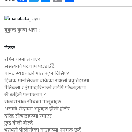
Shares
Link
मुकुन्द कृष्ण थापा :
लेखक
रंगिन चस्मा लगाएर
असत्यको पदचाप पछ्याउँदै
मानव सभ्यताको पाठ पढ्न बिर्सिएर
हिंस्रक मानसिकता बोकेका राक्षसी प्रवृतिहरुमा
नैतिकता र ईमान्दारिताको खडेरी परेकाहरुमा
खै कहिले पलाउलान् ?
सकारात्मक सोचका पालुवाहरु !
अरुको रोदनमा अट्टाहस हाँसो हाँसेर
दरिद्र सोचाइहरुमा रमाएर
छुद्र बोली बोल्दै
भतभती पोलीरहेका घाउहरुमा नुनचुक छर्दै