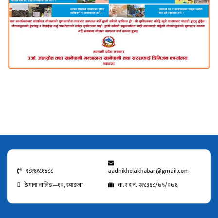
९८१६१८१६८८
aadhikholakhabar@gmail.com
ठेगाना वालिङ—१०, स्याङजा
क. र द नं. २१८३६८/७५/०७६