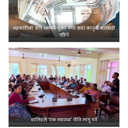
सहकारीको ऋण समयमै चुक्ता नगरे कडा कानुनी कारबाही
गरिने
वालिङले ‘एक स्वास्थ्य’ नीति लागू गर्ने