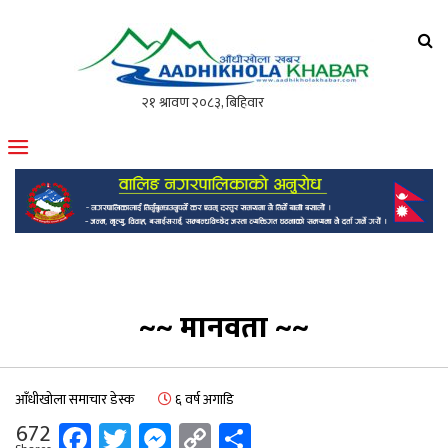
आँधीखोला खवर
मोफसलकै लोकप्रिय अनलाइन पत्रिका
~~ मानवता ~~
आँधीखोला समाचार डेस्क
६ वर्ष अगाडि
Facebook
Twitter
Messenger
Copy
Share
672