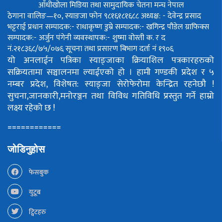
आँधीखोला मिडिया तथा सामुदायिक चेतना मन्च नेपाल
ठेगाना वालिङ—१०, स्याङजा फोन ९८१६१८१६८८
अध्यक्ष: - देवेन्द्र प्रसाद
भट्टराई
प्रधान सम्पादक:- राधाकृष्ण डुम्रे
सम्पादक:- खगिन्द्र पौडेल
ग्राफिक्स
सम्पादक:- अर्जुन पंगेनी
व्यवस्थापक:- शुष्मा वोस्ती
क. र द
नं.२१८३६८/७५/०७६
सूचना तथा प्रसारण बिभाग दर्ता नं १९०६
यो अनलाईन पत्रिका स्याङ्जाका क्रियाशिल पत्रकारहरुको
सक्रियतामा सञ्चालनमा ल्याईएको हो ।
हामी गण्डकी प्रदेश र ५
नम्बर प्रदेश, विशेषत: स्याङ्जा सेरोफेरोमा केन्द्रित रहनेछौ !
सुचना,जानकारी,मनोरञ्जन तथा विविध गतिविधि प्रस्तुत गर्ने हाम्रो
लक्ष्य रहेको छ !
============
जोडिनुहोस
फेसबुक
युटूब
ट्विटहरु