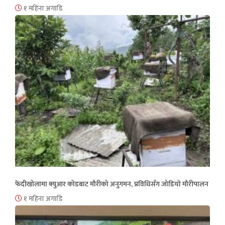
१ महिना अगाडि
फेदीखोलामा क्युआर कोडबाट मौरीको अनुगमन, प्रविधिसँग जोडियो मौरीपालन
१ महिना अगाडि