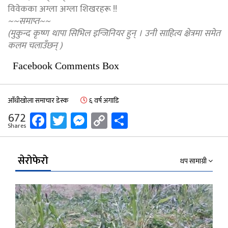
विवेकका अग्ला अग्ला शिखरहरू !!
~~समाप्त~~
(मुकुन्द कृष्ण थापा सिभिल इन्जिनियर हुन् । उनी साहित्य क्षेत्रमा समेत
कलम चलाउँछन् )
Facebook Comments Box
आँधीखोला समाचार डेस्क
६ वर्ष अगाडि
Facebook
Twitter
Messenger
Copy
Share
672
Shares
Link
सेरोफेरो
थप सामाग्री