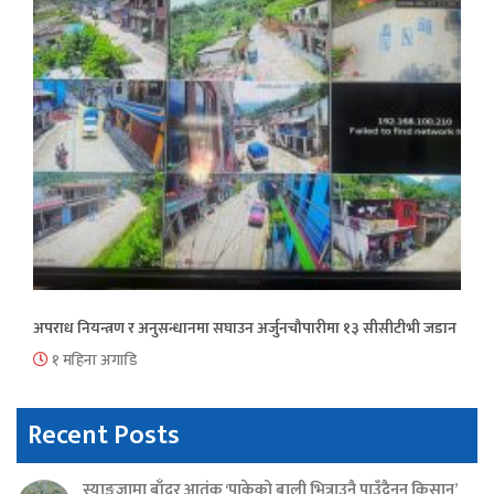
अपराध नियन्त्रण र अनुसन्धानमा सघाउन अर्जुनचौपारीमा १३ सीसीटीभी जडान
१ महिना अगाडि
Recent Posts
स्याङ्जामा बाँदर आतंक ‘पाकेको बाली भित्राउनै पाउँदैनन् किसान’