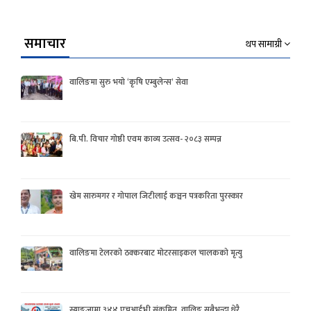
समाचार
थप सामाग्री
वालिङमा सुरु भयो ‘कृषि एम्बुलेन्स’ सेवा
बि.पी. विचार गोष्ठी एवम काव्य उत्सव- २०८३ सम्पन्न
खेम सारुमगर र गोपाल जिटीलाई कञ्चन पत्रकरिता पुरस्कार
वालिङमा टेलरको ठक्करबाट मोटरसाइकल चालकको मृत्यु
स्याङ्जामा ३४४ एचआईभी संक्रमित, वालिङ सबैभन्दा धेरै