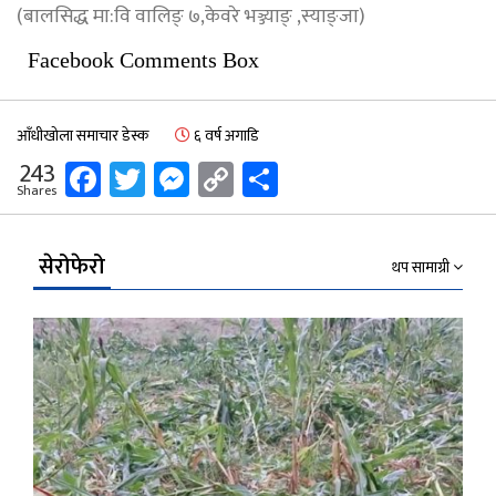
(बालसिद्ध मा:वि वालिङ् ७,केवरे भञ्ज्याङ् ,स्याङ्जा)
Facebook Comments Box
आँधीखोला समाचार डेस्क
६ वर्ष अगाडि
Facebook
Twitter
Messenger
Copy
Share
243
Shares
Link
सेरोफेरो
थप सामाग्री