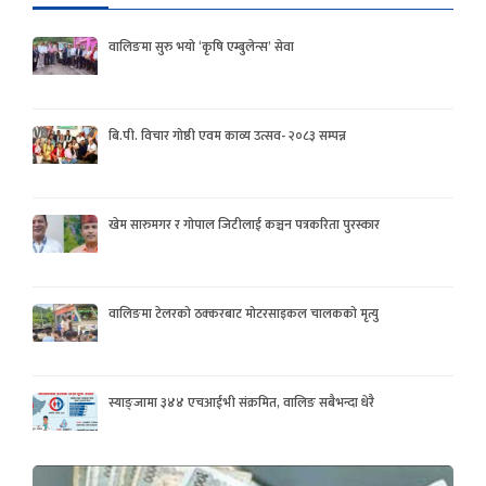
वालिङमा सुरु भयो ‘कृषि एम्बुलेन्स’ सेवा
बि.पी. विचार गोष्ठी एवम काव्य उत्सव- २०८३ सम्पन्न
खेम सारुमगर र गोपाल जिटीलाई कञ्चन पत्रकरिता पुरस्कार
वालिङमा टेलरको ठक्करबाट मोटरसाइकल चालकको मृत्यु
स्याङ्जामा ३४४ एचआईभी संक्रमित, वालिङ सबैभन्दा धेरै