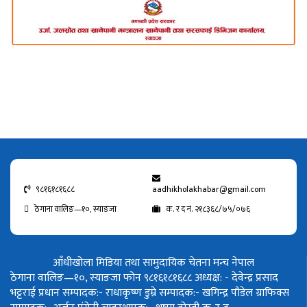
९८१६१८१६८८
aadhikholakhabar@gmail.com
ठेगाना वालिङ—१०, स्याङजा
क. र द नं. २१८३६८/७५/०७६
आँधीखोला मिडिया तथा सामुदायिक चेतना मन्च नेपाल
ठेगाना वालिङ—१०, स्याङजा फोन ९८१६१८१६८८
अध्यक्ष: - देवेन्द्र प्रसाद
भट्टराई
प्रधान सम्पादक:- राधाकृष्ण डुम्रे
सम्पादक:- खगिन्द्र पौडेल
ग्राफिक्स