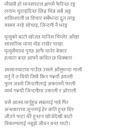
मौसमी हो मानसपटल क्षणमै फेरिन्छ रङ्ग
लगाम चुडाइदिन्छ छिन्न भिन्न सबै अङ्ग
शक्तिशाली छ विचार सबैभन्दा द्रुत तरङ्ग
वसमा नरहे सोचाइ, जिन्दगी नैं भरङ्ग
मृत्युको बाटो खोज्छ मानिस चिम्लेर आँखा
सांसारिक माया मोह राखेर पाखा
मृत्युसैयामा पुग्छ आफै मानेर बेकार
हत्यारा बन्छ आफ्नै कथित छ धिक्कार
श्मसानघाटमा पाउँछ उसले आँसुभन्दा गाली
मर्नु नैं त थियो तिमी किन ग¥यौ झ्याली
फूल जस्तो जिन्दगीलाई अकालमै फाली
व्यर्थ ग¥यौ जिन्दगीमा उकाली र ओराली
यसै आत्मा मार्नुहुन्न सबलाई पर्छ पिर
अन्धकारमा जूनलाई हेर कति हुन्छ धिर
जीउने पाटा धेरै हुन्छन खोजेदेखी बाटो
विकल्पलाई नबुझे जीवन बन्छ माटो।