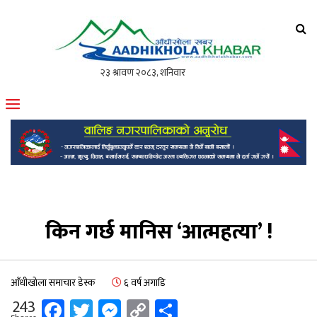
आँधीखोला खवर
मोफसलकै लोकप्रिय अनलाइन पत्रिका
किन गर्छ मानिस ‘आत्महत्या’ !
आँधीखोला समाचार डेस्क
६ वर्ष अगाडि
Facebook
Twitter
Messenger
Copy
Share
243