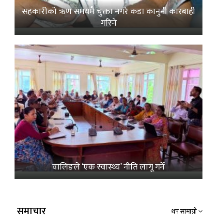
सहकारीको ऋण समयमै चुक्ता नगरे कडा कानुनी कारबाही
गरिने
वालिङले ‘एक स्वास्थ्य’ नीति लागू गर्ने
समाचार
थप सामाग्री