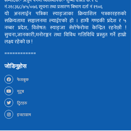
सम्पादक:- अर्जुन पंगेनी
व्यवस्थापक:- शुष्मा वोस्ती
क. र द
नं.२१८३६८/७५/०७६
सूचना तथा प्रसारण बिभाग दर्ता नं १९०६
यो अनलाईन पत्रिका स्याङ्जाका क्रियाशिल पत्रकारहरुको
सक्रियतामा सञ्चालनमा ल्याईएको हो ।
हामी गण्डकी प्रदेश र ५
नम्बर प्रदेश, विशेषत: स्याङ्जा सेरोफेरोमा केन्द्रित रहनेछौ !
सुचना,जानकारी,मनोरञ्जन तथा विविध गतिविधि प्रस्तुत गर्ने हाम्रो
लक्ष्य रहेको छ !
============
जोडिनुहोस
फेसबुक
युटूब
ट्विटहरु
इन्स्टाग्राम