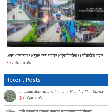
अपराध नियन्त्रण र अनुसन्धानमा सघाउन अर्जुनचौपारीमा १३ सीसीटीभी जडान
१ महिना अगाडि
Recent Posts
स्याङ्जामा बाँदर आतंक ‘पाकेको बाली भित्राउनै पाउँदैनन् किसान’
१ महिना अगाडि
हाम्रो संस्कार र संस्कृति विषयक वक्तृत्वकला प्रतियोगिता