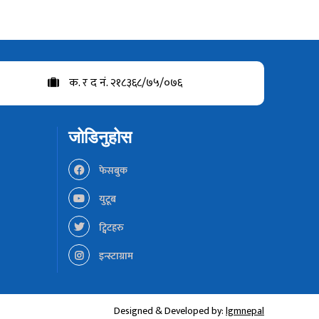
क. र द नं. २१८३६८/७५/०७६
जोडिनुहोस
फेसबुक
युटूब
ट्विटहरु
इन्स्टाग्राम
Designed & Developed by:
lgmnepal