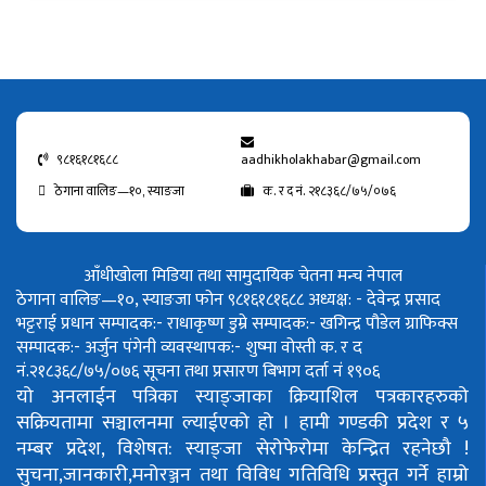
९८१६१८१६८८
aadhikholakhabar@gmail.com
ठेगाना वालिङ—१०, स्याङजा
क. र द नं. २१८३६८/७५/०७६
आँधीखोला मिडिया तथा सामुदायिक चेतना मन्च नेपाल
ठेगाना वालिङ—१०, स्याङजा फोन ९८१६१८१६८८
अध्यक्ष: - देवेन्द्र प्रसाद
भट्टराई
प्रधान सम्पादक:- राधाकृष्ण डुम्रे
सम्पादक:- खगिन्द्र पौडेल
ग्राफिक्स
सम्पादक:- अर्जुन पंगेनी
व्यवस्थापक:- शुष्मा वोस्ती
क. र द
नं.२१८३६८/७५/०७६
सूचना तथा प्रसारण बिभाग दर्ता नं १९०६
यो अनलाईन पत्रिका स्याङ्जाका क्रियाशिल पत्रकारहरुको
सक्रियतामा सञ्चालनमा ल्याईएको हो ।
हामी गण्डकी प्रदेश र ५
नम्बर प्रदेश, विशेषत: स्याङ्जा सेरोफेरोमा केन्द्रित रहनेछौ !
सुचना,जानकारी,मनोरञ्जन तथा विविध गतिविधि प्रस्तुत गर्ने हाम्रो