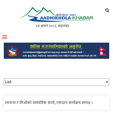
आँधीखोला खवर
मोफसलकै लोकप्रिय अनलाइन पत्रिका
लायन्स र लिओको सामाजिक कार्य, रक्तदान कार्यक्रम सम्पन्न ।