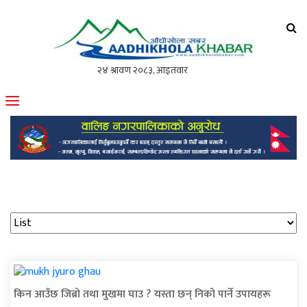
आँधीखोला खवर
मोफसलकै लोकप्रिय अनलाइन पत्रिका
किन आउँछ जिब्रो तथा मुखमा घाउ ? यस्ता छन् निको पार्ने उपायहरू