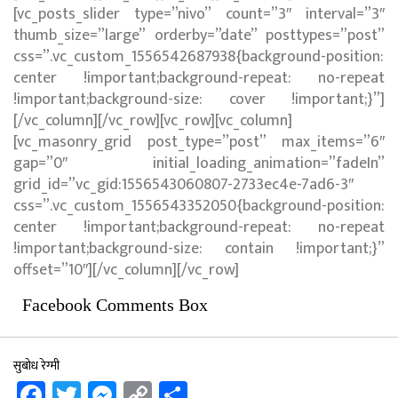
[vc_posts_slider type=”nivo” count=”3″ interval=”3″
thumb_size=”large” orderby=”date” posttypes=”post”
css=”.vc_custom_1556542687938{background-position:
center !important;background-repeat: no-repeat
!important;background-size: cover !important;}”]
[/vc_column][/vc_row][vc_row][vc_column]
[vc_masonry_grid post_type=”post” max_items=”6″
gap=”0″ initial_loading_animation=”fadeIn”
grid_id=”vc_gid:1556543060807-2733ec4e-7ad6-3″
css=”.vc_custom_1556543352050{background-position:
center !important;background-repeat: no-repeat
!important;background-size: contain !important;}”
offset=”10″][/vc_column][/vc_row]
Facebook Comments Box
सुबोध रेग्मी
Facebook
Twitter
Messenger
Copy
Share