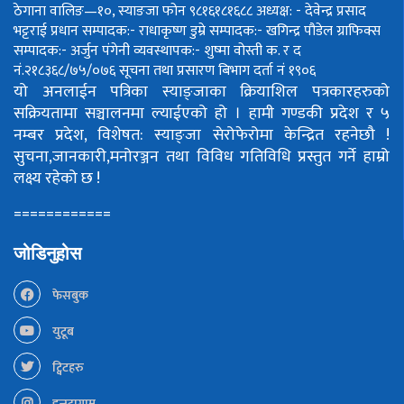
ठेगाना वालिङ—१०, स्याङजा फोन ९८१६१८१६८८
अध्यक्ष: - देवेन्द्र प्रसाद
भट्टराई
प्रधान सम्पादक:- राधाकृष्ण डुम्रे
सम्पादक:- खगिन्द्र पौडेल
ग्राफिक्स
सम्पादक:- अर्जुन पंगेनी
व्यवस्थापक:- शुष्मा वोस्ती
क. र द
नं.२१८३६८/७५/०७६
सूचना तथा प्रसारण बिभाग दर्ता नं १९०६
यो अनलाईन पत्रिका स्याङ्जाका क्रियाशिल पत्रकारहरुको
सक्रियतामा सञ्चालनमा ल्याईएको हो ।
हामी गण्डकी प्रदेश र ५
नम्बर प्रदेश, विशेषत: स्याङ्जा सेरोफेरोमा केन्द्रित रहनेछौ !
सुचना,जानकारी,मनोरञ्जन तथा विविध गतिविधि प्रस्तुत गर्ने हाम्रो
लक्ष्य रहेको छ !
============
जोडिनुहोस
फेसबुक
युटूब
ट्विटहरु
इन्स्टाग्राम