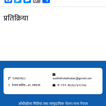
Link
प्रतिक्रिया
९८१६१८१६८८
aadhikholakhabar@gmail.com
ठेगाना वालिङ—१०, स्याङजा
क. र द नं. २१८३६८/७५/०७६
आँधीखोला मिडिया तथा सामुदायिक चेतना मन्च नेपाल