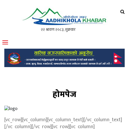
आँधीखोला खवर
मोफसलकै लोकप्रिय अनलाइन पत्रिका
होमपेज
[vc_row][vc_column][vc_column_text][/vc_column_text]
[/vc_column][/vc_row][vc_row][vc_column]