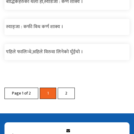
बौद्धिकहरुको थलो हो,स्याङजा : कर्ण शाक्य ।
स्याङ्जा : कफी विथ कर्ण शाक्य ।
पहिले फालिन्थे,अहिले विरुवा लिनेको घुँईचो ।
Page 1 of 2
1
2