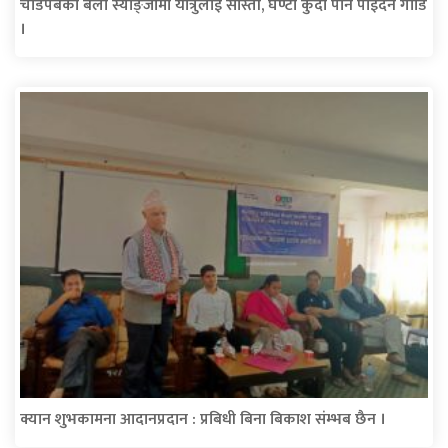
चाडपर्बका बेला स्याङ्जामा यात्रुलाई सास्ती, घण्टौं कुर्दा पनि पाईदैन गाडि
।
क्यान शुभकामना आदानप्रदान : प्रबिधी बिना बिकाश संम्भब छैन ।