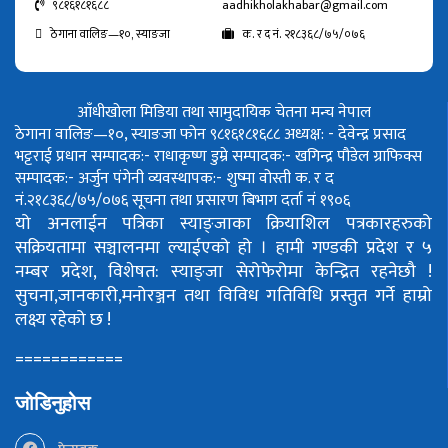
९८१६१८१६८८
aadhikholakhabar@gmail.com
ठेगाना वालिङ—१०, स्याङजा
क. र द नं. २१८३६८/७५/०७६
आँधीखोला मिडिया तथा सामुदायिक चेतना मन्च नेपाल
ठेगाना वालिङ—१०, स्याङजा फोन ९८१६१८१६८८
अध्यक्ष: - देवेन्द्र प्रसाद
भट्टराई
प्रधान सम्पादक:- राधाकृष्ण डुम्रे
सम्पादक:- खगिन्द्र पौडेल
ग्राफिक्स
सम्पादक:- अर्जुन पंगेनी
व्यवस्थापक:- शुष्मा वोस्ती
क. र द
नं.२१८३६८/७५/०७६
सूचना तथा प्रसारण बिभाग दर्ता नं १९०६
यो अनलाईन पत्रिका स्याङ्जाका क्रियाशिल पत्रकारहरुको
सक्रियतामा सञ्चालनमा ल्याईएको हो ।
हामी गण्डकी प्रदेश र ५
नम्बर प्रदेश, विशेषत: स्याङ्जा सेरोफेरोमा केन्द्रित रहनेछौ !
सुचना,जानकारी,मनोरञ्जन तथा विविध गतिविधि प्रस्तुत गर्ने हाम्रो
लक्ष्य रहेको छ !
============
जोडिनुहोस