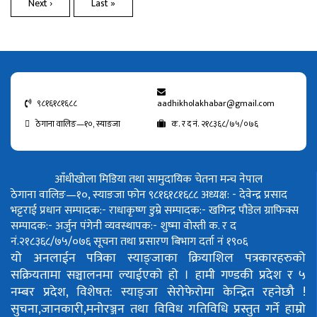
Next ›
Last »
९८१६१८१६८८
aadhikholakhabar@gmail.com
ठेगाना वालिङ—१०, स्याङजा
क. र द नं. २१८३६८/७५/०७६
आँधीखोला मिडिया तथा सामुदायिक चेतना मन्च नेपाल
ठेगाना वालिङ—१०, स्याङजा फोन ९८१६१८१६८८
अध्यक्ष: - देवेन्द्र प्रसाद
भट्टराई
प्रधान सम्पादक:- राधाकृष्ण डुम्रे
सम्पादक:- खगिन्द्र पौडेल
ग्राफिक्स
सम्पादक:- अर्जुन पंगेनी
व्यवस्थापक:- शुष्मा वोस्ती
क. र द
नं.२१८३६८/७५/०७६
सूचना तथा प्रसारण बिभाग दर्ता नं १९०६
यो अनलाईन पत्रिका स्याङ्जाका क्रियाशिल पत्रकारहरुको
सक्रियतामा सञ्चालनमा ल्याईएको हो ।
हामी गण्डकी प्रदेश र ५
नम्बर प्रदेश, विशेषत: स्याङ्जा सेरोफेरोमा केन्द्रित रहनेछौ !
सुचना,जानकारी,मनोरञ्जन तथा विविध गतिविधि प्रस्तुत गर्ने हाम्रो