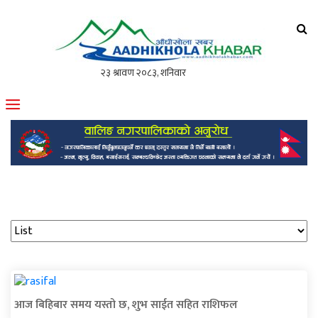
आँधीखोला खवर
मोफसलकै लोकप्रिय अनलाइन पत्रिका
आज बिहिबार समय यस्तो छ, शुभ साईत सहित राशिफल