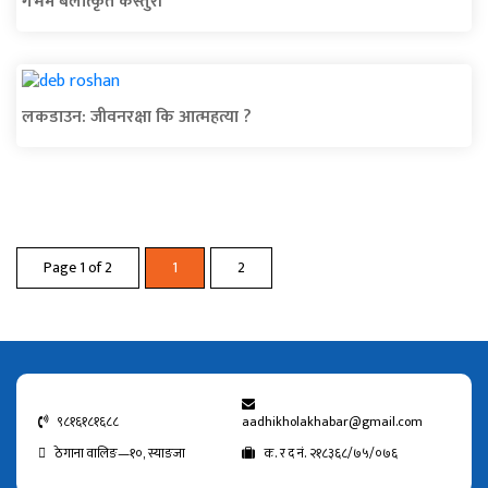
गर्भमै बलात्कृत कस्तुरी
लकडाउन: जीवनरक्षा कि आत्महत्या ?
Page 1 of 2
1
2
९८१६१८१६८८
aadhikholakhabar@gmail.com
ठेगाना वालिङ—१०, स्याङजा
क. र द नं. २१८३६८/७५/०७६