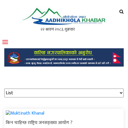
आँधीखोला खवर
मोफसलकै लोकप्रिय अनलाइन पत्रिका
किन चाहिन्छ राष्ट्रिय जनसङ्ख्या आयोग ?