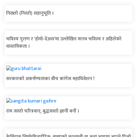
निख्लो (निस्तो) सहानुभूति ।
भविस्य पुराण र ‘होमो-देअस’मा उल्लेखित मानव भविस्य र अहिलेकाे
वास्तविकता ।
सरकारको अकर्मण्यताका बीच कांगेस महाधिवेशन !
राम जस्तो चरित्रवान्, बुद्धजस्तो ज्ञानी बनौं ।
केसियस लिम्फेडिनाईटिस: बाख्राको कानमुनी वा अन्य भागमा आउने पिलो