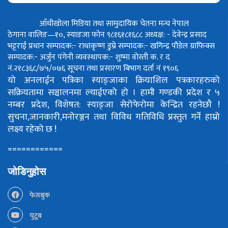
आँधीखोला मिडिया तथा सामुदायिक चेतना मन्च नेपाल
ठेगाना वालिङ—१०, स्याङजा फोन ९८१६१८१६८८
अध्यक्ष: - देवेन्द्र प्रसाद
भट्टराई
प्रधान सम्पादक:- राधाकृष्ण डुम्रे
सम्पादक:- खगिन्द्र पौडेल
ग्राफिक्स
सम्पादक:- अर्जुन पंगेनी
व्यवस्थापक:- शुष्मा वोस्ती
क. र द
नं.२१८३६८/७५/०७६
सूचना तथा प्रसारण बिभाग दर्ता नं १९०६
यो अनलाईन पत्रिका स्याङ्जाका क्रियाशिल पत्रकारहरुको
सक्रियतामा सञ्चालनमा ल्याईएको हो ।
हामी गण्डकी प्रदेश र ५
नम्बर प्रदेश, विशेषत: स्याङ्जा सेरोफेरोमा केन्द्रित रहनेछौ !
सुचना,जानकारी,मनोरञ्जन तथा विविध गतिविधि प्रस्तुत गर्ने हाम्रो
लक्ष्य रहेको छ !
============
जोडिनुहोस
फेसबुक
युटूब