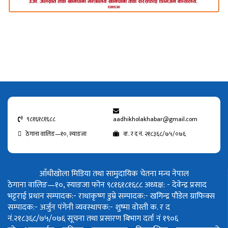
९८१६१८१६८८
aadhikholakhabar@gmail.com
ठेगाना वालिङ—१०, स्याङजा
क. र द नं. २१८३६८/७५/०७६
आँधीखोला मिडिया तथा सामुदायिक चेतना मन्च नेपाल
ठेगाना वालिङ—१०, स्याङजा फोन ९८१६१८१६८८
अध्यक्ष: - देवेन्द्र प्रसाद
भट्टराई
प्रधान सम्पादक:- राधाकृष्ण डुम्रे
सम्पादक:- खगिन्द्र पौडेल
ग्राफिक्स
सम्पादक:- अर्जुन पंगेनी
व्यवस्थापक:- शुष्मा वोस्ती
क. र द
नं.२१८३६८/७५/०७६
सूचना तथा प्रसारण बिभाग दर्ता नं १९०६