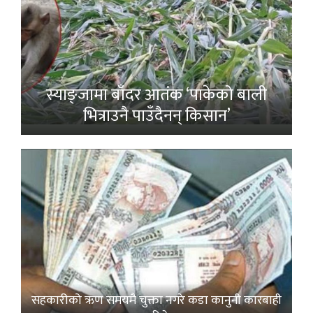
स्याङ्जामा बाँदर आतंक ‘पाकेको बाली
भित्राउनै पाउँदैनन् किसान’
सहकारीको ऋण समयमै चुक्ता नगरे कडा कानुनी कारबाही