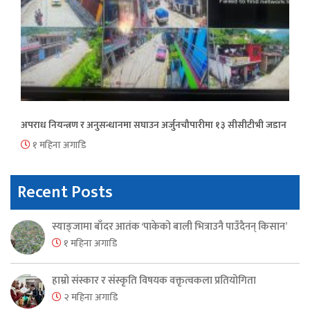
अपराध नियन्त्रण र अनुसन्धानमा सघाउन अर्जुनचौपारीमा १३ सीसीटीभी जडान
१ महिना अगाडि
Recent Posts
स्याङ्जामा बाँदर आतंक ‘पाकेको बाली भित्राउनै पाउँदैनन् किसान’
१ महिना अगाडि
हाम्रो संस्कार र संस्कृति विषयक वक्तृत्वकला प्रतियोगिता
२ महिना अगाडि