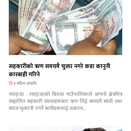
सहकारीको ऋण समयमै चुक्ता नगरे कडा कानुनी
कारबाही गरिने
१ महिना अगाडि
स्याङ्जा : स्याङ्जाको बिरुवा गाउँपालिकाले आफ्नो क्षेत्रभित्र
सञ्चालित सहकारी संस्थाहरूबाट ऋण लिई समयमै सावाँ तथा
ब्याज भुक्तानी नगर्ने ऋणीहरूलाई तत्काल…