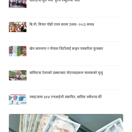
वालिङमा सुरु भयो ‘कृषि एम्बुलेन्स’ सेवा
बि.पी. विचार गोष्ठी एवम काव्य उत्सव- २०८३ सम्पन्न
खेम सारुमगर र गोपाल जिटीलाई कञ्चन पत्रकरिता पुरस्कार
वालिङमा टेलरको ठक्करबाट मोटरसाइकल चालकको मृत्यु
स्याङ्जामा ३४४ एचआईभी संक्रमित, वालिङ सबैभन्दा धेरै