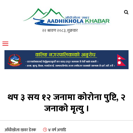
आँधीखोला खवर
मोफसलकै लोकप्रिय अनलाइन पत्रिका
थप ३ सय १२ जनामा कोरोना पुष्टि, २
जनाको मृत्यु ।
आँधीखोला खवर डेस्क
४ वर्ष अगाडि