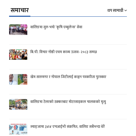
समाचार
थप सामाग्री
वालिङमा सुरु भयो ‘कृषि एम्बुलेन्स’ सेवा
बि.पी. विचार गोष्ठी एवम काव्य उत्सव- २०८३ सम्पन्न
खेम सारुमगर र गोपाल जिटीलाई कञ्चन पत्रकरिता पुरस्कार
वालिङमा टेलरको ठक्करबाट मोटरसाइकल चालकको मृत्यु
स्याङ्जामा ३४४ एचआईभी संक्रमित, वालिङ सबैभन्दा धेरै