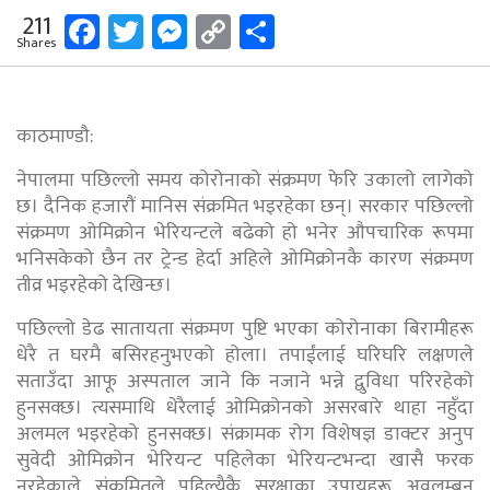
Facebook
Twitter
Messenger
Copy
Share
211
Shares
Link
काठमाण्डौ:
नेपालमा पछिल्लो समय कोरोनाको संक्रमण फेरि उकालो लागेको
छ। दैनिक हजारौं मानिस संक्रमित भइरहेका छन्। सरकार पछिल्लो
संक्रमण ओमिक्रोन भेरियन्टले बढेको हो भनेर औपचारिक रूपमा
भनिसकेको छैन तर ट्रेन्ड हेर्दा अहिले ओमिक्रोनकै कारण संक्रमण
तीव्र भइरहेको देखिन्छ।
पछिल्लो डेढ सातायता संक्रमण पुष्टि भएका कोरोनाका बिरामीहरू
धेरै त घरमै बसिरहनुभएको होला। तपाईंलाई घरिघरि लक्षणले
सताउँदा आफू अस्पताल जाने कि नजाने भन्ने द्वुविधा परिरहेको
हुनसक्छ। त्यसमाथि धेरैलाई ओमिक्रोनको असरबारे थाहा नहुँदा
अलमल भइरहेको हुनसक्छ। संक्रामक रोग विशेषज्ञ डाक्टर अनुप
सुवेदी ओमिक्रोन भेरियन्ट पहिलेका भेरियन्टभन्दा खासै फरक
नरहेकाले संक्रमितले पहिल्यैकै सुरक्षाका उपायहरू अवलम्बन