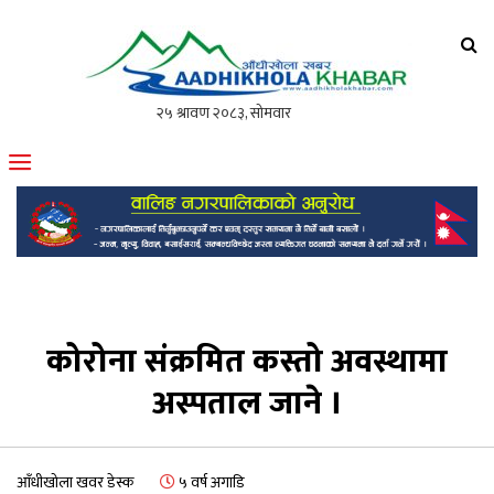
आँधीखोला खवर
मोफसलकै लोकप्रिय अनलाइन पत्रिका
कोरोना संक्रमित कस्तो अवस्थामा
अस्पताल जाने ।
आँधीखोला खवर डेस्क
५ वर्ष अगाडि