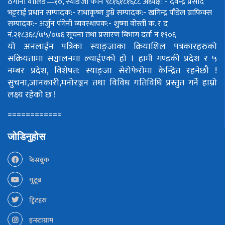
ठेगाना वालिङ—१०, स्याङजा फोन ९८१६१८१६८८
अध्यक्ष: - देवेन्द्र प्रसाद
भट्टराई
प्रधान सम्पादक:- राधाकृष्ण डुम्रे
सम्पादक:- खगिन्द्र पौडेल
ग्राफिक्स
सम्पादक:- अर्जुन पंगेनी
व्यवस्थापक:- शुष्मा वोस्ती
क. र द
नं.२१८३६८/७५/०७६
सूचना तथा प्रसारण बिभाग दर्ता नं १९०६
यो अनलाईन पत्रिका स्याङ्जाका क्रियाशिल पत्रकारहरुको
सक्रियतामा सञ्चालनमा ल्याईएको हो ।
हामी गण्डकी प्रदेश र ५
नम्बर प्रदेश, विशेषत: स्याङ्जा सेरोफेरोमा केन्द्रित रहनेछौ !
सुचना,जानकारी,मनोरञ्जन तथा विविध गतिविधि प्रस्तुत गर्ने हाम्रो
लक्ष्य रहेको छ !
============
जोडिनुहोस
फेसबुक
युटूब
ट्विटहरु
इन्स्टाग्राम