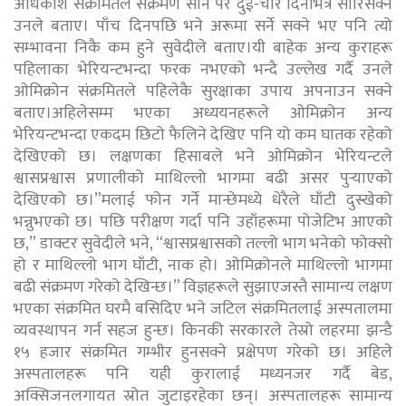
अधिकांश संक्रमितले संक्रमण सार्न परे दुई-चार दिनभित्रै सारिसक्ने
उनले बताए। पाँच दिनपछि भने अरूमा सर्ने सक्ने भए पनि त्यो
सम्भावना निकै कम हुने सुवेदीले बताए।यी बाहेक अन्य कुराहरू
पहिलाका भेरियन्टभन्दा फरक नभएको भन्दै उल्लेख गर्दै उनले
ओमिक्रोन संक्रमितले पहिलेकै सुरक्षाका उपाय अपनाउन सक्ने
बताए।अहिलेसम्म भएका अध्ययनहरूले ओमिक्रोन अन्य
भेरियन्टभन्दा एकदम छिटो फैलिने देखिए पनि यो कम घातक रहेको
देखिएको छ। लक्षणका हिसाबले भने ओमिक्रोन भेरियन्टले
श्वासप्रश्वास प्रणालीको माथिल्लो भागमा बढी असर पुर्‍याएको
देखिएको छ।”मलाई फोन गर्ने मान्छेमध्ये धेरैले घाँटी दुस्खेको
भन्नुभएको छ। पछि परीक्षण गर्दा पनि उहाँहरूमा पोजेटिभ आएको
छ,” डाक्टर सुवेदीले भने, “श्वासप्रश्वासको तल्लो भाग भनेको फोक्सो
हो र माथिल्लो भाग घाँटी, नाक हो। ओमिक्रोनले माथिल्लो भागमा
बढी संक्रमण गरेको देखिन्छ।” विज्ञहरूले सुझाएजस्तै सामान्य लक्षण
भएका संक्रमित घरमै बसिदिए भने जटिल संक्रमितलाई अस्पतालमा
व्यवस्थापन गर्न सहज हुन्छ। किनकी सरकारले तेस्रो लहरमा झन्डै
१५ हजार संक्रमित गम्भीर हुनसक्ने प्रक्षेपण गरेको छ। अहिले
अस्पतालहरू पनि यही कुरालाई मध्यनजर गर्दै बेड,
अक्सिजनलगायत स्रोत जुटाइरहेका छन्। अस्पतालहरू सामान्य