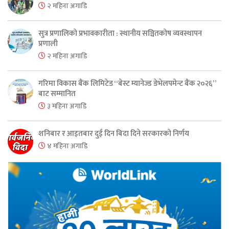
२ महिना अगाडि
सुत्र प्रणालिको प्रभावकारीता : स्थानीय सञ्चितकोष व्यवस्थापन
प्रणाली
२ महिना अगाडि
गरिमा विकास बैंक लिमिटेड “बेस्ट म्यानेज्ड डेभेलपमेन्ट बैंक २०२६”
बाट सम्मानित
३ महिना अगाडि
शनिबार र आइतबार दुई दिन बिदा दिने सरकारको निर्णय
४ महिना अगाडि