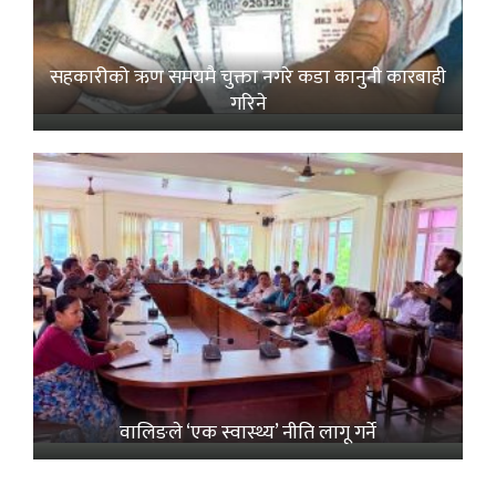
सहकारीको ऋण समयमै चुक्ता नगरे कडा कानुनी कारबाही
गरिने
वालिङले ‘एक स्वास्थ्य’ नीति लागू गर्ने