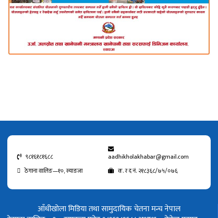
९८१६१८१६८८
aadhikholakhabar@gmail.com
ठेगाना वालिङ—१०, स्याङजा
क. र द नं. २१८३६८/७५/०७६
आँधीखोला मिडिया तथा सामुदायिक चेतना मन्च नेपाल