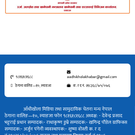
९८१६१८१६८८
aadhikholakhabar@gmail.com
ठेगाना वालिङ—१०, स्याङजा
क. र द नं. २१८३६८/७५/०७६
आँधीखोला मिडिया तथा सामुदायिक चेतना मन्च नेपाल
ठेगाना वालिङ—१०, स्याङजा फोन ९८१६१८१६८८
अध्यक्ष: - देवेन्द्र प्रसाद
भट्टराई
प्रधान सम्पादक:- राधाकृष्ण डुम्रे
सम्पादक:- खगिन्द्र पौडेल
ग्राफिक्स
सम्पादक:- अर्जुन पंगेनी
व्यवस्थापक:- शुष्मा वोस्ती
क. र द