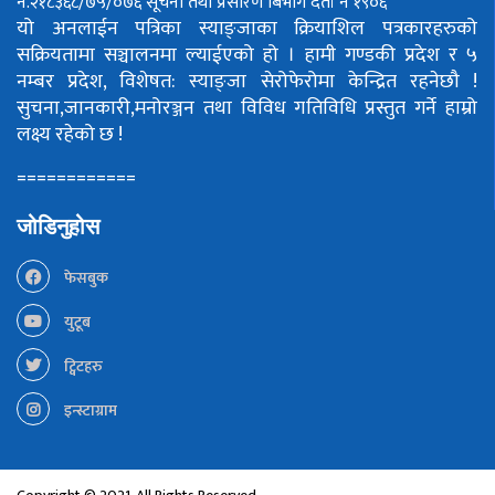
नं.२१८३६८/७५/०७६
सूचना तथा प्रसारण बिभाग दर्ता नं १९०६
यो अनलाईन पत्रिका स्याङ्जाका क्रियाशिल पत्रकारहरुको
सक्रियतामा सञ्चालनमा ल्याईएको हो ।
हामी गण्डकी प्रदेश र ५
नम्बर प्रदेश, विशेषत: स्याङ्जा सेरोफेरोमा केन्द्रित रहनेछौ !
सुचना,जानकारी,मनोरञ्जन तथा विविध गतिविधि प्रस्तुत गर्ने हाम्रो
लक्ष्य रहेको छ !
============
जोडिनुहोस
फेसबुक
युटूब
ट्विटहरु
इन्स्टाग्राम