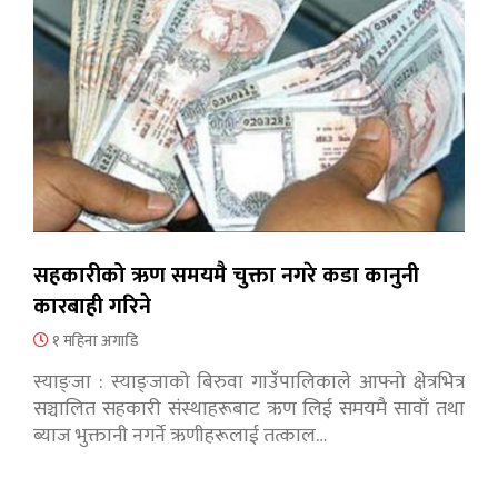
सहकारीको ऋण समयमै चुक्ता नगरे कडा कानुनी
कारबाही गरिने
१ महिना अगाडि
स्याङ्जा : स्याङ्जाको बिरुवा गाउँपालिकाले आफ्नो क्षेत्रभित्र
सञ्चालित सहकारी संस्थाहरूबाट ऋण लिई समयमै सावाँ तथा
ब्याज भुक्तानी नगर्ने ऋणीहरूलाई तत्काल…