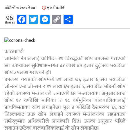
आँधीखोला खवर डेस्क
५ वर्ष अगाडि
Facebook
Twitter
Messenger
Copy
Share
96
Shares
Link
काठमाण्डौ
जर्मनीले नेपाललाई कोभिड– १९ विरुद्धको खोप उपलब्ध गराएको
छ। कोभ्याक्स सुविधाअन्तर्गत ४१ लाख ४२ हजार दुई सय ५० डोज
खोप उपलब्ध गराएको हो।
उपलब्ध गराएको खोपमध्ये २१ लाख ७६ हजार ६ सय ५० डोज
जोन्सन एन्ड जोन्सन र १९ लाख ६५ हजार ६ सय डोज मोडर्ना खोप
रहेको स्वास्थ्य मन्त्रालयले जनाएको छ। मन्त्रालयका अनुसार प्राप्त
खोप १२ वर्षदेखि माथिका र १८ वर्षमुनिका बालबालिकालाई
प्राथकिमताका साथ लगाइनेछ। पुस ४ गतेदेखि देशभरका ६६ वटा
जिल्लाबाट उक्त खोप लगाइने स्वास्थ्य मन्त्रालयका सहप्रवक्ता
समीरकुमार अधिकारीले जानकारी दिए। उनका अनुसार पहिले
लगाउन छुटेका बालबालिकालाई यो खोप लगाइनेछ।