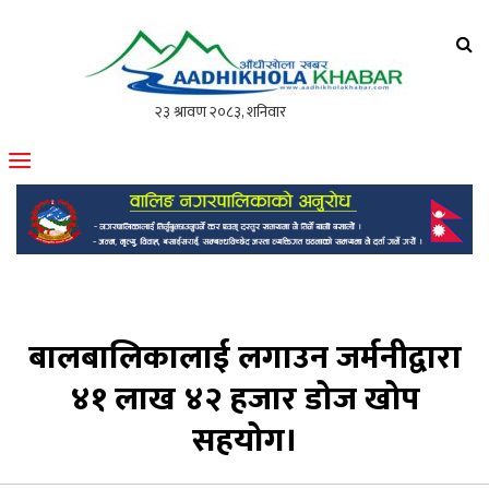
आँधीखोला खवर
मोफसलकै लोकप्रिय अनलाइन पत्रिका
बालबालिकालाई लगाउन जर्मनीद्वारा
४१ लाख ४२ हजार डोज खोप
सहयोग।