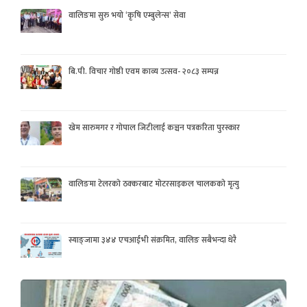
वालिङमा सुरु भयो ‘कृषि एम्बुलेन्स’ सेवा
बि.पी. विचार गोष्ठी एवम काव्य उत्सव- २०८३ सम्पन्न
खेम सारुमगर र गोपाल जिटीलाई कञ्चन पत्रकरिता पुरस्कार
वालिङमा टेलरको ठक्करबाट मोटरसाइकल चालकको मृत्यु
स्याङ्जामा ३४४ एचआईभी संक्रमित, वालिङ सबैभन्दा धेरै