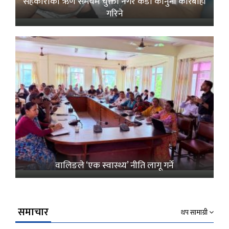
सहकारीको ऋण समयमै चुक्ता नगरे कडा कानुनी कारबाही
गरिने
वालिङले ‘एक स्वास्थ्य’ नीति लागू गर्ने
समाचार
थप सामाग्री