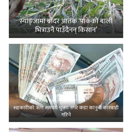
स्याङ्जामा बाँदर आतंक ‘पाकेको बाली
भित्राउनै पाउँदैनन् किसान’
सहकारीको ऋण समयमै चुक्ता नगरे कडा कानुनी कारबाही
गरिने