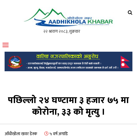
आँधीखोला खवर
मोफसलकै लोकप्रिय अनलाइन पत्रिका
पछिल्लो २४ घण्टामा ३ हजार ७५ मा
कोरोना, ३३ को मृत्यु ।
आँधीखोला खवर डेस्क
५ वर्ष अगाडि