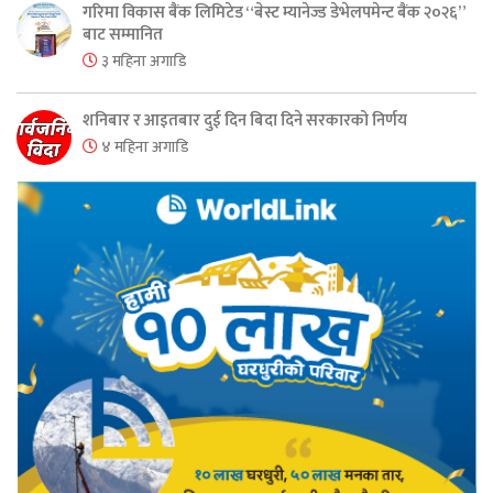
गरिमा विकास बैंक लिमिटेड “बेस्ट म्यानेज्ड डेभेलपमेन्ट बैंक २०२६”
बाट सम्मानित
३ महिना अगाडि
शनिबार र आइतबार दुई दिन बिदा दिने सरकारको निर्णय
४ महिना अगाडि