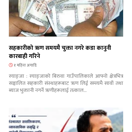
सहकारीको ऋण समयमै चुक्ता नगरे कडा कानुनी
कारबाही गरिने
१ महिना अगाडि
स्याङ्जा : स्याङ्जाको बिरुवा गाउँपालिकाले आफ्नो क्षेत्रभित्र
सञ्चालित सहकारी संस्थाहरूबाट ऋण लिई समयमै सावाँ तथा
ब्याज भुक्तानी नगर्ने ऋणीहरूलाई तत्काल…