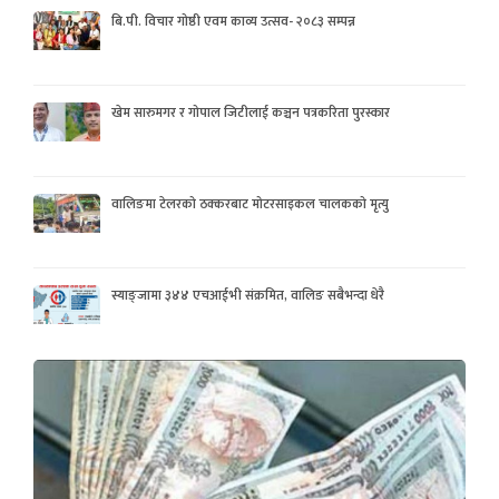
बि.पी. विचार गोष्ठी एवम काव्य उत्सव- २०८३ सम्पन्न
खेम सारुमगर र गोपाल जिटीलाई कञ्चन पत्रकरिता पुरस्कार
वालिङमा टेलरको ठक्करबाट मोटरसाइकल चालकको मृत्यु
स्याङ्जामा ३४४ एचआईभी संक्रमित, वालिङ सबैभन्दा धेरै