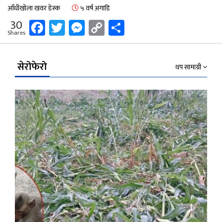
आँधीखोला खवर डेस्क
५ वर्ष अगाडि
Facebook
Twitter
Messenger
Copy
Share
30
Shares
Link
सेरोफेरो
थप सामाग्री