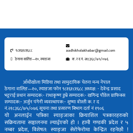
९८१६१८१६८८
aadhikholakhabar@gmail.com
ठेगाना वालिङ—१०, स्याङजा
क. र द नं. २१८३६८/७५/०७६
आँधीखोला मिडिया तथा सामुदायिक चेतना मन्च नेपाल
ठेगाना वालिङ—१०, स्याङजा फोन ९८१६१८१६८८
अध्यक्ष: - देवेन्द्र प्रसाद
भट्टराई
प्रधान सम्पादक:- राधाकृष्ण डुम्रे
सम्पादक:- खगिन्द्र पौडेल
ग्राफिक्स
सम्पादक:- अर्जुन पंगेनी
व्यवस्थापक:- शुष्मा वोस्ती
क. र द
नं.२१८३६८/७५/०७६
सूचना तथा प्रसारण बिभाग दर्ता नं १९०६
यो अनलाईन पत्रिका स्याङ्जाका क्रियाशिल पत्रकारहरुको
सक्रियतामा सञ्चालनमा ल्याईएको हो ।
हामी गण्डकी प्रदेश र ५
नम्बर प्रदेश, विशेषत: स्याङ्जा सेरोफेरोमा केन्द्रित रहनेछौ !