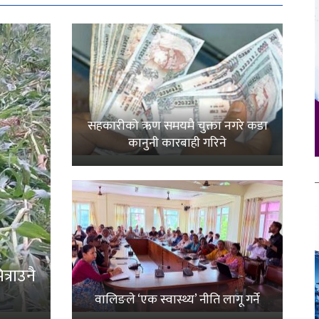
सहकारीको ऋण समयमै चुक्ता नगरे कडा
कानुनी कारबाही गरिने
्राउनै
वालिङले ‘एक स्वास्थ्य’ नीति लागू गर्ने