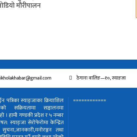
 जोडियो मौरीपालन
ikholakhabar@gmail.com
ठेगाना वालिङ—१०, स्याङजा
============
 पत्रिका स्याङ्जाका क्रियाशिल
हरुको सक्रियतामा सञ्चालनमा
हो ।
हामी गण्डकी प्रदेश र ५ नम्बर
शेषत: स्याङ्जा सेरोफेरोमा केन्द्रित
!
सुचना,जानकारी,मनोरञ्जन तथा