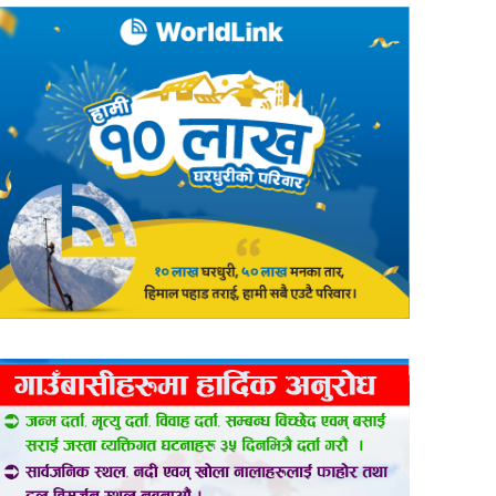
er
are