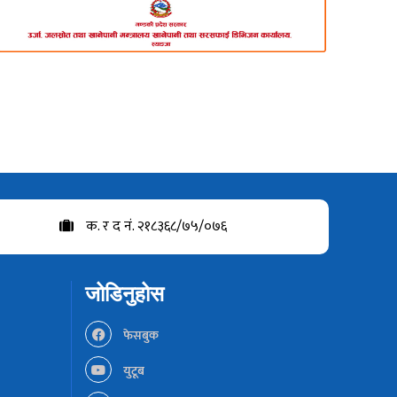
क. र द नं. २१८३६८/७५/०७६
जोडिनुहोस
फेसबुक
युटूब