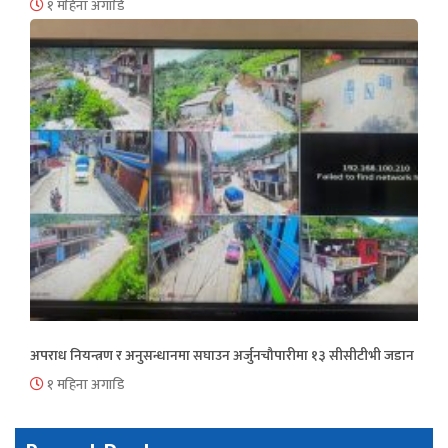
१ महिना अगाडि
अपराध नियन्त्रण र अनुसन्धानमा सघाउन अर्जुनचौपारीमा १३ सीसीटीभी जडान
१ महिना अगाडि