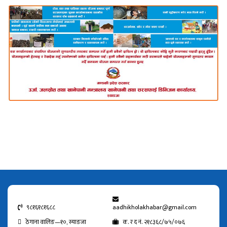
९८१६१८१६८८
aadhikholakhabar@gmail.com
ठेगाना वालिङ—१०, स्याङजा
क. र द नं. २१८३६८/७५/०७६