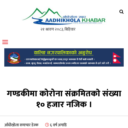
आँधीखोला खवर
मोफसलकै लोकप्रिय अनलाइन पत्रिका
गण्डकीमा कोरोना संक्रमितकाे संख्या
१० हजार नजिक ।
आँधीखोला समाचार डेस्क
६ वर्ष अगाडि