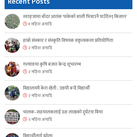
Recent Posts
स्याङ्जामा बाँदर आतंक ‘पाकेको बाली भित्राउनै पाउँदैनन् किसान’
१ महिना अगाडि
हाम्रो संस्कार र संस्कृति विषयक वक्तृत्वकला प्रतियोगिता
२ महिना अगाडि
गल्याङमा कृषि बजार केन्द्र शुभारम्भ
२ महिना अगाडि
विद्यालयमै केरा खेती : उद्यमी बन्दै विद्यार्थी
२ महिना अगाडि
चालक–सहचालकलाई दश लाखको दुर्घटना बिमा
२ महिना अगाडि
विद्यार्थीलाई झोला