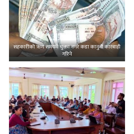
सहकारीको ऋण समयमै चुक्ता नगरे कडा कानुनी कारबाही
गरिने