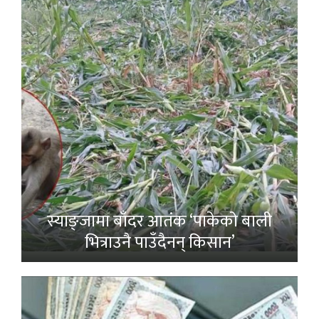
स्याङ्जामा बाँदर आतंक ‘पाकेको बाली
भित्राउनै पाउँदैनन् किसान’