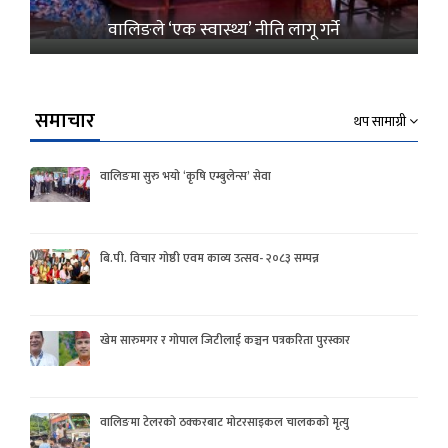
वालिङले ‘एक स्वास्थ्य’ नीति लागू गर्ने
समाचार
थप सामाग्री
वालिङमा सुरु भयो ‘कृषि एम्बुलेन्स’ सेवा
बि.पी. विचार गोष्ठी एवम काव्य उत्सव- २०८३ सम्पन्न
खेम सारुमगर र गोपाल जिटीलाई कञ्चन पत्रकरिता पुरस्कार
वालिङमा टेलरको ठक्करबाट मोटरसाइकल चालकको मृत्यु