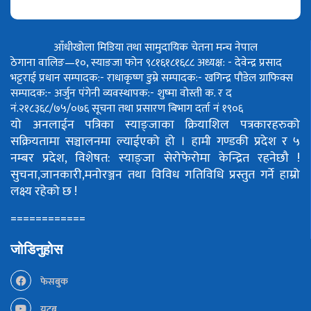
आँधीखोला मिडिया तथा सामुदायिक चेतना मन्च नेपाल
ठेगाना वालिङ—१०, स्याङजा फोन ९८१६१८१६८८
अध्यक्ष: - देवेन्द्र प्रसाद
भट्टराई
प्रधान सम्पादक:- राधाकृष्ण डुम्रे
सम्पादक:- खगिन्द्र पौडेल
ग्राफिक्स
सम्पादक:- अर्जुन पंगेनी
व्यवस्थापक:- शुष्मा वोस्ती
क. र द
नं.२१८३६८/७५/०७६
सूचना तथा प्रसारण बिभाग दर्ता नं १९०६
यो अनलाईन पत्रिका स्याङ्जाका क्रियाशिल पत्रकारहरुको
सक्रियतामा सञ्चालनमा ल्याईएको हो ।
हामी गण्डकी प्रदेश र ५
नम्बर प्रदेश, विशेषत: स्याङ्जा सेरोफेरोमा केन्द्रित रहनेछौ !
सुचना,जानकारी,मनोरञ्जन तथा विविध गतिविधि प्रस्तुत गर्ने हाम्रो
लक्ष्य रहेको छ !
============
जोडिनुहोस
फेसबुक
युटूब