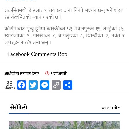
संक्रमितमध्ये ४ हजार ९ सय ७९ जना निको भएका छन् भने १ सय
१४ संक्रमितको ज्यान गएको छ ।
कोरोनाबाट मृत्यु हुनेमा कास्कीका ५१, नवलपुरका १९, तनहुँका १५,
स्याङ्जाका ९, गोरखाका ८, बागलुङका ८, म्याग्दीका २, पर्वत र
लमजुङका १/१ जना छन् ।
Facebook Comments Box
आँधीखोला समाचार डेस्क
६ वर्ष अगाडि
Facebook
Twitter
Messenger
Copy
Share
33
Shares
Link
सेरोफेरो
थप सामाग्री