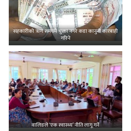
सहकारीको ऋण समयमै चुक्ता नगरे कडा कानुनी कारबाही
गरिने
वालिङले ‘एक स्वास्थ्य’ नीति लागू गर्ने