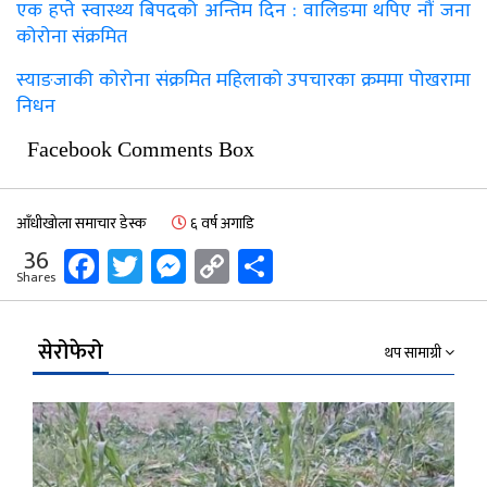
एक हप्ते स्वास्थ्य बिपदको अन्तिम दिन : वालिङमा थपिए नाैं जना
कोरोना संक्रमित
स्याङजाकी कोरोना संक्रमित महिलाको उपचारका क्रममा पोखरामा
निधन
Facebook Comments Box
आँधीखोला समाचार डेस्क
६ वर्ष अगाडि
Facebook
Twitter
Messenger
Copy
Share
36
Shares
Link
सेरोफेरो
थप सामाग्री