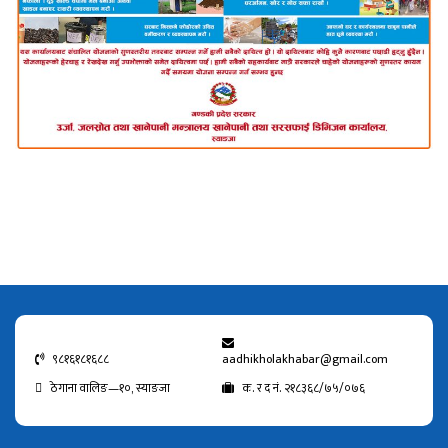
९८१६१८१६८८
aadhikholakhabar@gmail.com
ठेगाना वालिङ—१०, स्याङजा
क. र द नं. २१८३६८/७५/०७६