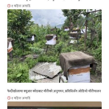
१ महिना अगाडि
फेदीखोलामा क्युआर कोडबाट मौरीको अनुगमन, प्रविधिसँग जोडियो मौरीपालन
१ महिना अगाडि