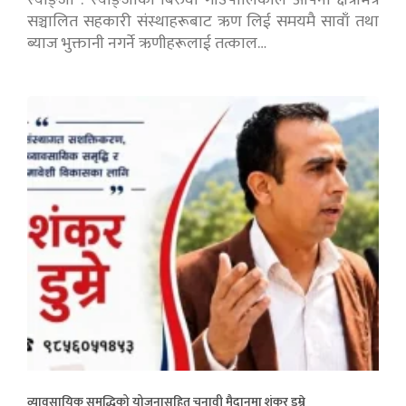
स्याङ्जा : स्याङ्जाको बिरुवा गाउँपालिकाले आफ्नो क्षेत्रभित्र
सञ्चालित सहकारी संस्थाहरूबाट ऋण लिई समयमै सावाँ तथा
ब्याज भुक्तानी नगर्ने ऋणीहरूलाई तत्काल…
व्यावसायिक समृद्धिको योजनासहित चुनावी मैदानमा शंकर डुम्रे