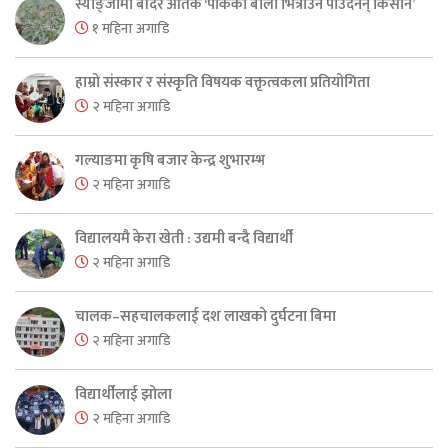
स्याङ्जामा बाँदर आतंक ‘पाकेको बाली भित्राउनै पाउँदैनन् किसान’
१ महिना अगाडि
हाम्रो संस्कार र संस्कृति विषयक वक्तृत्वकला प्रतियोगिता
२ महिना अगाडि
गल्याङमा कृषि बजार केन्द्र शुभारम्भ
२ महिना अगाडि
विद्यालयमै केरा खेती : उद्यमी बन्दै विद्यार्थी
२ महिना अगाडि
चालक–सहचालकलाई दश लाखको दुर्घटना बिमा
२ महिना अगाडि
विद्यार्थीलाई झोला
२ महिना अगाडि