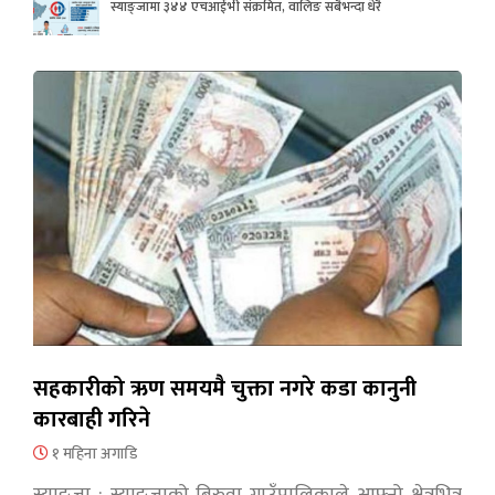
स्याङ्जामा ३४४ एचआईभी संक्रमित, वालिङ सबैभन्दा धेरै
सहकारीको ऋण समयमै चुक्ता नगरे कडा कानुनी
कारबाही गरिने
१ महिना अगाडि