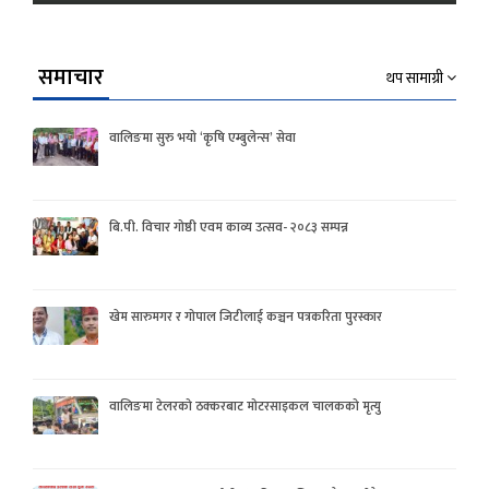
समाचार
थप सामाग्री
वालिङमा सुरु भयो ‘कृषि एम्बुलेन्स’ सेवा
बि.पी. विचार गोष्ठी एवम काव्य उत्सव- २०८३ सम्पन्न
खेम सारुमगर र गोपाल जिटीलाई कञ्चन पत्रकरिता पुरस्कार
वालिङमा टेलरको ठक्करबाट मोटरसाइकल चालकको मृत्यु