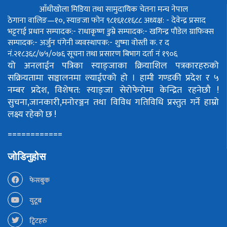
आँधीखोला मिडिया तथा सामुदायिक चेतना मन्च नेपाल
ठेगाना वालिङ—१०, स्याङजा फोन ९८१६१८१६८८
अध्यक्ष: - देवेन्द्र प्रसाद
भट्टराई
प्रधान सम्पादक:- राधाकृष्ण डुम्रे
सम्पादक:- खगिन्द्र पौडेल
ग्राफिक्स
सम्पादक:- अर्जुन पंगेनी
व्यवस्थापक:- शुष्मा वोस्ती
क. र द
नं.२१८३६८/७५/०७६
सूचना तथा प्रसारण बिभाग दर्ता नं १९०६
यो अनलाईन पत्रिका स्याङ्जाका क्रियाशिल पत्रकारहरुको
सक्रियतामा सञ्चालनमा ल्याईएको हो ।
हामी गण्डकी प्रदेश र ५
नम्बर प्रदेश, विशेषत: स्याङ्जा सेरोफेरोमा केन्द्रित रहनेछौ !
सुचना,जानकारी,मनोरञ्जन तथा विविध गतिविधि प्रस्तुत गर्ने हाम्रो
लक्ष्य रहेको छ !
============
जोडिनुहोस
फेसबुक
युटूब
ट्विटहरु