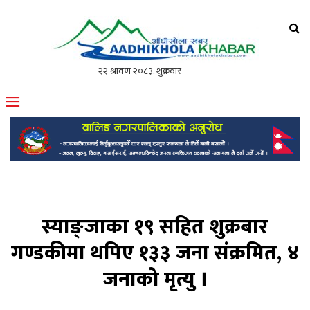
आँधीखोला खवर
मोफसलकै लोकप्रिय अनलाइन पत्रिका
स्याङ्जाका १९ सहित शुक्रबार
गण्डकीमा थपिए १३३ जना संक्रमित, ४
जनाको मृत्यु ।