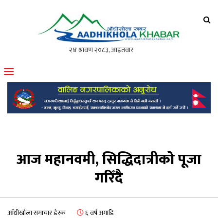
आँधीखोला खवर
मोफसलकै लोकप्रिय अनलाइन पत्रिका
आज महानवमी, सिद्धिदात्रीको पूजा
गरिँदै
आँधीखोला समाचार डेस्क
६ वर्ष अगाडि