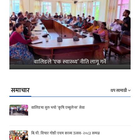
वालिङले ‘एक स्वास्थ्य’ नीति लागू गर्ने
समाचार
थप सामाग्री
वालिङमा सुरु भयो ‘कृषि एम्बुलेन्स’ सेवा
बि.पी. विचार गोष्ठी एवम काव्य उत्सव- २०८३ सम्पन्न