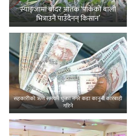
स्याङ्जामा बाँदर आतंक ‘पाकेको बाली
भित्राउनै पाउँदैनन् किसान’
सहकारीको ऋण समयमै चुक्ता नगरे कडा कानुनी कारबाही
गरिने