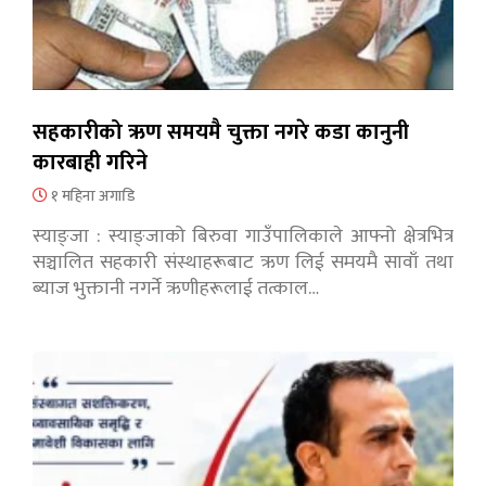
सहकारीको ऋण समयमै चुक्ता नगरे कडा कानुनी
कारबाही गरिने
१ महिना अगाडि
स्याङ्जा : स्याङ्जाको बिरुवा गाउँपालिकाले आफ्नो क्षेत्रभित्र
सञ्चालित सहकारी संस्थाहरूबाट ऋण लिई समयमै सावाँ तथा
ब्याज भुक्तानी नगर्ने ऋणीहरूलाई तत्काल…