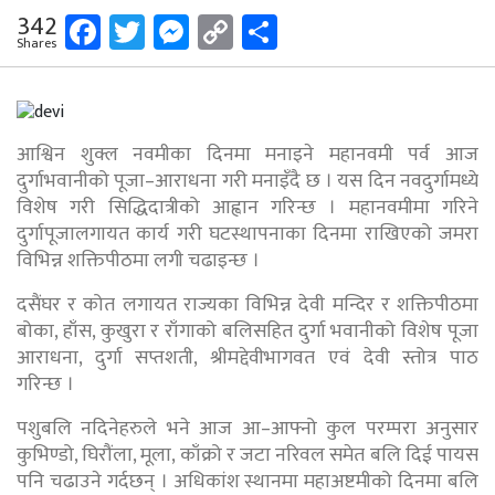
Facebook
Twitter
Messenger
Copy
Share
342
Shares
Link
आश्विन शुक्ल नवमीका दिनमा मनाइने महानवमी पर्व आज
दुर्गाभवानीको पूजा–आराधना गरी मनाइँदै छ । यस दिन नवदुर्गामध्ये
विशेष गरी सिद्धिदात्रीको आह्वान गरिन्छ । महानवमीमा गरिने
दुर्गापूजालगायत कार्य गरी घटस्थापनाका दिनमा राखिएको जमरा
विभिन्न शक्तिपीठमा लगी चढाइन्छ ।
दसैंघर र कोत लगायत राज्यका विभिन्न देवी मन्दिर र शक्तिपीठमा
बोका, हाँस, कुखुरा र राँगाको बलिसहित दुर्गा भवानीको विशेष पूजा
आराधना, दुर्गा सप्तशती, श्रीमद्देवीभागवत एवं देवी स्तोत्र पाठ
गरिन्छ ।
पशुबलि नदिनेहरुले भने आज आ–आफ्नो कुल परम्परा अनुसार
कुभिण्डो, घिरौंला, मूला, काँक्रो र जटा नरिवल समेत बलि दिई पायस
पनि चढाउने गर्दछन् । अधिकांश स्थानमा महाअष्टमीको दिनमा बलि