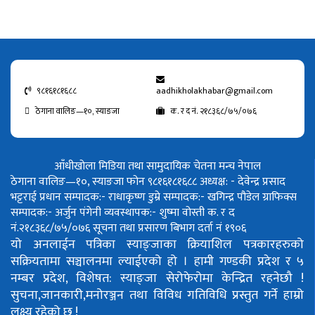
९८१६१८१६८८
aadhikholakhabar@gmail.com
ठेगाना वालिङ—१०, स्याङजा
क. र द नं. २१८३६८/७५/०७६
आँधीखोला मिडिया तथा सामुदायिक चेतना मन्च नेपाल
ठेगाना वालिङ—१०, स्याङजा फोन ९८१६१८१६८८
अध्यक्ष: - देवेन्द्र प्रसाद
भट्टराई
प्रधान सम्पादक:- राधाकृष्ण डुम्रे
सम्पादक:- खगिन्द्र पौडेल
ग्राफिक्स
सम्पादक:- अर्जुन पंगेनी
व्यवस्थापक:- शुष्मा वोस्ती
क. र द
नं.२१८३६८/७५/०७६
सूचना तथा प्रसारण बिभाग दर्ता नं १९०६
यो अनलाईन पत्रिका स्याङ्जाका क्रियाशिल पत्रकारहरुको
सक्रियतामा सञ्चालनमा ल्याईएको हो ।
हामी गण्डकी प्रदेश र ५
नम्बर प्रदेश, विशेषत: स्याङ्जा सेरोफेरोमा केन्द्रित रहनेछौ !
सुचना,जानकारी,मनोरञ्जन तथा विविध गतिविधि प्रस्तुत गर्ने हाम्रो
लक्ष्य रहेको छ !