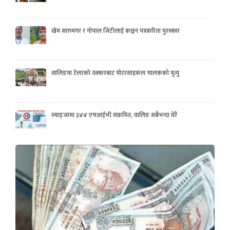
खेम सारुमगर र गोपाल जिटीलाई कञ्चन पत्रकरिता पुरस्कार
वालिङमा टेलरको ठक्करबाट मोटरसाइकल चालकको मृत्यु
स्याङ्जामा ३४४ एचआईभी संक्रमित, वालिङ सबैभन्दा धेरै