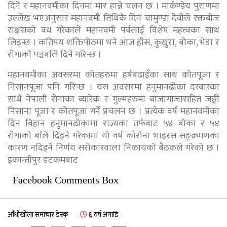
दिने र महानवमीका दिनमा मार हान्ने चलन छ । मार्कण्डेय पुराणमा
उल्लेख भएअनुसार महानवमी तिथिकै दिन चामुण्डा देवीले रक्तबीज
राक्षसको वध गरेकाले महानवमी पर्वलाई विशेष महत्त्वका साथ
लिइन्छ । कतिपय शक्तिपीठमा भने आज हाँस, कुखुरा, बोका, भेडा र
राँगाको पञ्चबलि दिने गरिन्छ ।
महानवमीका अवसरमा कोतहरुमा हर्षबढाइँका साथ कोतपूजा र
निसानपूजा पनि गरिन्छ । यस अवसरमा हनुमानढोका दरबारका
साथै नेपाली सेनाका ब्यारेक र गुल्महरुमा बाजागाजासहित जङ्गी
निसाना पूजा र कोतपूजा गर्ने प्रचलन छ । प्रत्येक वर्ष महानवमीका
दिन बिहान हनुमानढोकामा राज्यका तर्फबाट ५४ बोका र ५४
राँगाको बलि दिइने गरेकामा यो वर्ष कोरोना भाइरस सङ्क्रमणका
कारण नदिइने निर्णय सरोकारवाला निकायको बैठकले गरेको छ ।
इकान्तीपुर डटकमबाट
Facebook Comments Box
आँधीखोला समाचार डेस्क
६ वर्ष अगाडि