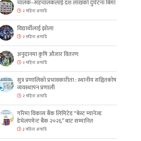
चालक–सहचालकलाई दश लाखको दुर्घटना बिमा
२ महिना अगाडि
विद्यार्थीलाई झोला
२ महिना अगाडि
अनुदानमा कृषि औजार वितरण
२ महिना अगाडि
सुत्र प्रणालिको प्रभावकारीता : स्थानीय सञ्चितकोष
व्यवस्थापन प्रणाली
२ महिना अगाडि
गरिमा विकास बैंक लिमिटेड “बेस्ट म्यानेज्ड
डेभेलपमेन्ट बैंक २०२६” बाट सम्मानित
३ महिना अगाडि