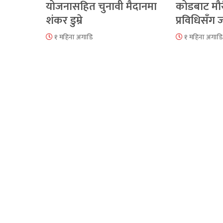
योजनासहित चुनावी मैदानमा
कोडबाट मौ
शंकर डुम्रे
प्रविधिसँग
१ महिना अगाडि
१ महिना अगाडि