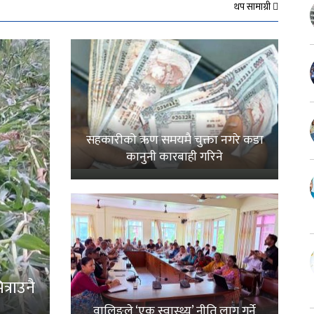
थप सामाग्री
सहकारीको ऋण समयमै चुक्ता नगरे कडा
कानुनी कारबाही गरिने
्राउनै
वालिङले ‘एक स्वास्थ्य’ नीति लागू गर्ने