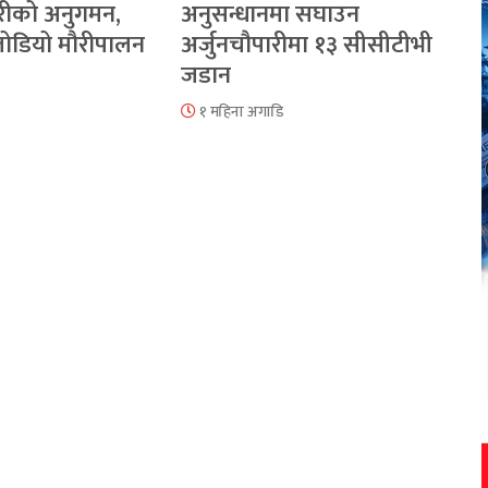
रीको अनुगमन,
अनुसन्धानमा सघाउन
 जोडियो मौरीपालन
अर्जुनचौपारीमा १३ सीसीटीभी
जडान
१ महिना अगाडि