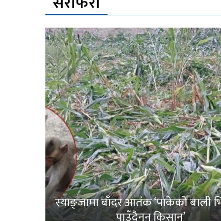
सेरोफेरो
स्याङ्जामा बाँदर आतंक ‘पाकेको बाली भित
पाउँदैनन् किसान’