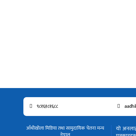
९८१६१८१६८८
aadhi
आँधीखोला मिडिया तथा सामुदायिक चेतना मन्च
यो अनलाईन
नेपाल
पत्रकार