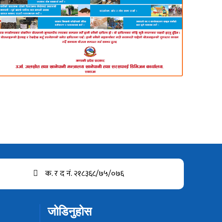
क. र द नं. २१८३६८/७५/०७६
जोडिनुहोस