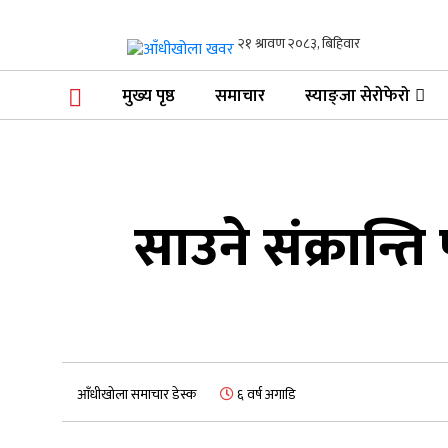
आँधीखोला खवर
मोफसलकै लोकप्रिय अनलाइन पत्रिका
मुख्य पृष्ठ
समाचार
स्याङ्जा सेरोफेरो
साउने संक्रान्ति
आँधीखोला समाचार डेस्क
६ वर्ष अगाडि