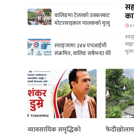
सह
का
वालिङमा टेलरको ठक्करबाट
मोटरसाइकल चालकको मृत्यु
१ 
स्या
सञ्
स्याङ्जामा ३४४ एचआईभी
भुक्
संक्रमित, वालिङ सबैभन्दा धेरै
व्यावसायिक समृद्धिको
फेदीखोलाम