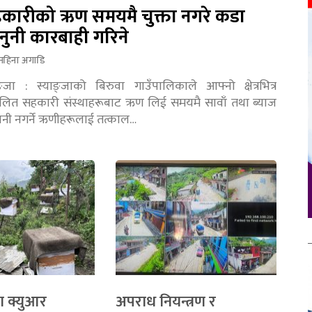
कारीको ऋण समयमै चुक्ता नगरे कडा
नुनी कारबाही गरिने
महिना अगाडि
ङ्जा : स्याङ्जाको बिरुवा गाउँपालिकाले आफ्नो क्षेत्रभित्र
चालित सहकारी संस्थाहरूबाट ऋण लिई समयमै सावाँ तथा ब्याज
तानी नगर्ने ऋणीहरूलाई तत्काल…
ा क्युआर
अपराध नियन्त्रण र