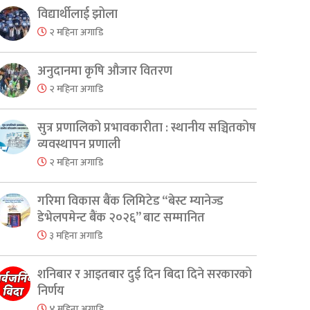
विद्यार्थीलाई झोला
२ महिना अगाडि
अनुदानमा कृषि औजार वितरण
२ महिना अगाडि
सुत्र प्रणालिको प्रभावकारीता : स्थानीय सञ्चितकोष
व्यवस्थापन प्रणाली
२ महिना अगाडि
गरिमा विकास बैंक लिमिटेड “बेस्ट म्यानेज्ड
डेभेलपमेन्ट बैंक २०२६” बाट सम्मानित
३ महिना अगाडि
er
are
शनिबार र आइतबार दुई दिन बिदा दिने सरकारको
निर्णय
४ महिना अगाडि