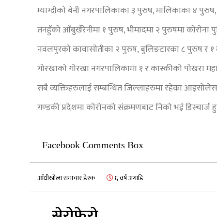
म्याग्दीकाे बेनी नगरपालिकाका ३ पुरुष, मालिकाका ४ पुरुष
तनहुँकाे आँबुखैरेनीमा १ पुरुष, भीमादमा २ पुरुषमा काेराेना पु
नवलपुरकाे कावासाेतीका २ पुरुष, बुलिङटारका ८ पुरुष र १ म
गाेरखाकाे गाेरखा नगरपालिकामा १ र कास्कीकाे पाेखरा मह
सबै व्यक्तिहरुलाई सम्बन्धित जिल्लाहरुमा रहेका आइसोलेसन
गण्डकी प्रदेशमा कोरोनको संक्रमणबाट निको भई डिस्चार्ज हु
Facebook Comments Box
आँधीखोला समाचार डेस्क
६ वर्ष अगाडि
सेरोफेरो