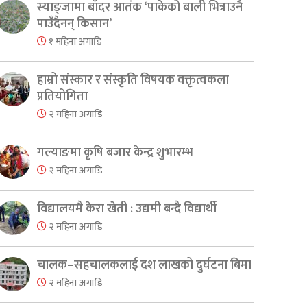
स्याङ्जामा बाँदर आतंक ‘पाकेको बाली भित्राउनै
पाउँदैनन् किसान’
१ महिना अगाडि
हाम्रो संस्कार र संस्कृति विषयक वक्तृत्वकला
प्रतियोगिता
२ महिना अगाडि
गल्याङमा कृषि बजार केन्द्र शुभारम्भ
२ महिना अगाडि
विद्यालयमै केरा खेती : उद्यमी बन्दै विद्यार्थी
२ महिना अगाडि
चालक–सहचालकलाई दश लाखको दुर्घटना बिमा
२ महिना अगाडि