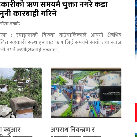
कारीको ऋण समयमै चुक्ता नगरे कडा
नुनी कारबाही गरिने
महिना अगाडि
ङ्जा : स्याङ्जाको बिरुवा गाउँपालिकाले आफ्नो क्षेत्रभित्र
चालित सहकारी संस्थाहरूबाट ऋण लिई समयमै सावाँ तथा ब्याज
तानी नगर्ने ऋणीहरूलाई तत्काल…
ा क्युआर
अपराध नियन्त्रण र