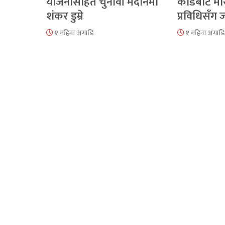
योजनासहित चुनावी मैदानमा
कोडबाट मौ
शंकर डुम्रे
प्रविधिसँग
१ महिना अगाडि
१ महिना अगाडि