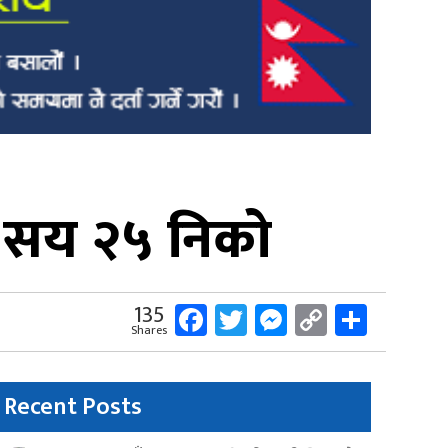
 सय २५ निकाे
Facebook
Twitter
Messenger
Copy
Share
135
Shares
Link
Recent Posts