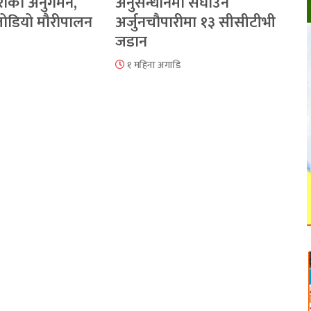
रीको अनुगमन,
अनुसन्धानमा सघाउन
 जोडियो मौरीपालन
अर्जुनचौपारीमा १३ सीसीटीभी
जडान
१ महिना अगाडि