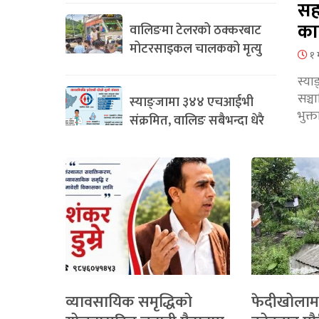
सह
का
वालिङमा टेलरको ठक्करबाट
मोटरसाइकल चालकको मृत्यु
१ 
स्या
सञ्
स्याङ्जामा ३४४ एचआईभी
भुक्
संक्रमित, वालिङ सबैभन्दा धेरै
व्यावसायिक समृद्धिको
फेदीखोलाम