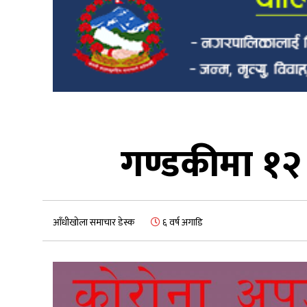
गण्डकीमा १२
आँधीखोला समाचार डेस्क
६ वर्ष अगाडि