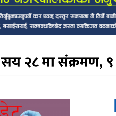
 सय २८ मा संक्रमण, ९