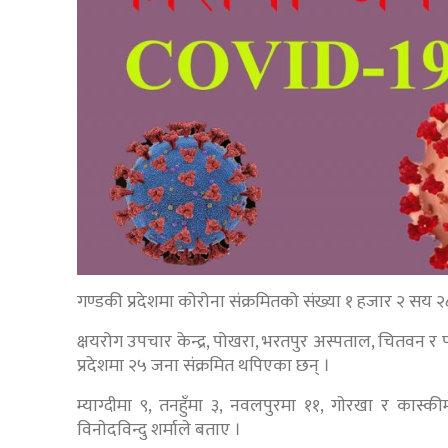
गण्डकी प्रदेशमा कोरोना संक्रमितको संख्या १ हजार २ सय २
क्षयरोग उपचार केन्द्र, पोखरा, भरतपुर अस्पताल, चितवन र पो
प्रदेशमा २५ जना संक्रमित थपिएका छन् ।
म्याग्दीमा ९, तनहुँमा ३, नवलपुरमा ११, गाेरखा र कास्की
विनाेदविन्दु शर्माले बताए ।