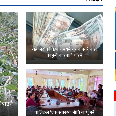
थप सामाग्री
सहकारीको ऋण समयमै चुक्ता नगरे कडा
कानुनी कारबाही गरिने
्राउनै
वालिङले ‘एक स्वास्थ्य’ नीति लागू गर्ने