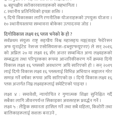
७. बहुपक्षीय सरोकारवालाहरूको सहभागिता ।
८. स्थानीय प्रतिनिधिको इच्छा शक्ति ।
९. दिगो विकासका लागि रणनीतिक योजनाहरूको उपयुक्त योजना ।
१० स्थानीयस्तरमा सम्भावना बोकेका उत्पादनमा जोड ।
दिगोविकास लक्ष्य १६ प्लस भनेको के हो ?
सर्वप्रथम संयुक्त राष्ट्र सङ्घीय विश्व महासङ्घ मञ्च(वल्र्ड फेडेरेसन
अफ युनाईटेड नेसन्स एसोसियसन्स–डब्लूएफयूएनए) ले सन् २०१६
को अप्रिल २० मा लक्ष्य १६ सँग अन्तर सम्बन्धित अन्य लक्ष्यहरूको
सम्बद्धता तथा परिपूरकका रूपमा आन्तरिकीकरण गर्ने क्रममा दिगो
विकास लक्ष्य १६ प्लसको अवधारण अघि सारिएको हो । सन् २०१९
लाई दिगो विकास लक्ष्य १६ प्लसलाई विभिन्न अभियान सञ्चालन गरेर
सम्पन्न गर्ने वर्षका रूपमा अघि सारिएको छ । दिगो विकास लक्ष्य १६
प्लस अन्तर्गत निम्न लक्ष्यहरूलाई समेटिएको पाइन्छ ।
लक्ष्य ४ : समावेशी, न्यायोचित र गुणात्मक शिक्षा सुनिश्चित गर्दै
सबैका लागि जीवनपर्यन्त सिकाइका अवसरहरू प्रवर्द्धन गर्ने ।
लक्ष्य ५ : लैङ्गिक समानता हासिल गर्ने तथा सबै महिला, किशोरी तथा
बालिकाहरूलाई सशक्त बनाउने ,