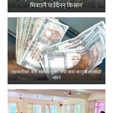
भित्राउनै पाउँदैनन् किसान’
सहकारीको ऋण समयमै चुक्ता नगरे कडा कानुनी कारबाही
गरिने