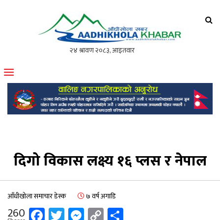
आँधीखोला खवर
मोफसलकै लोकप्रिय अनलाइन पत्रिका
दिगो विकास लक्ष्य १६ प्लस र नेपाल
आँधीखोला समाचार डेस्क
७ वर्ष अगाडि
Facebook
Twitter
Messenger
Copy
Share
260