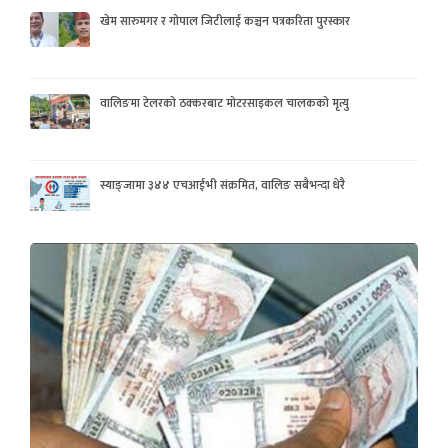
खेम सारुमगर र गोपाल जिटीलाई कञ्चन पत्रकरिता पुरस्कार
वालिङमा टेलरको ठक्करबाट मोटरसाइकल चालकको मृत्यु
स्याङ्जामा ३४४ एचआईभी संक्रमित, वालिङ सबैभन्दा धेरै