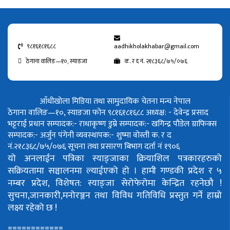
९८१६१८१६८८
aadhikholakhabar@gmail.com
ठेगाना वालिङ—१०, स्याङजा
क. र द नं. २१८३६८/७५/०७६
आँधीखोला मिडिया तथा सामुदायिक चेतना मन्च नेपाल
ठेगाना वालिङ—१०, स्याङजा फोन ९८१६१८१६८८
अध्यक्ष: - देवेन्द्र प्रसाद
भट्टराई
प्रधान सम्पादक:- राधाकृष्ण डुम्रे
सम्पादक:- खगिन्द्र पौडेल
ग्राफिक्स
सम्पादक:- अर्जुन पंगेनी
व्यवस्थापक:- शुष्मा वोस्ती
क. र द
नं.२१८३६८/७५/०७६
सूचना तथा प्रसारण बिभाग दर्ता नं १९०६
यो अनलाईन पत्रिका स्याङ्जाका क्रियाशिल पत्रकारहरुको
सक्रियतामा सञ्चालनमा ल्याईएको हो ।
हामी गण्डकी प्रदेश र ५
नम्बर प्रदेश, विशेषत: स्याङ्जा सेरोफेरोमा केन्द्रित रहनेछौ !
सुचना,जानकारी,मनोरञ्जन तथा विविध गतिविधि प्रस्तुत गर्ने हाम्रो
लक्ष्य रहेको छ !
============