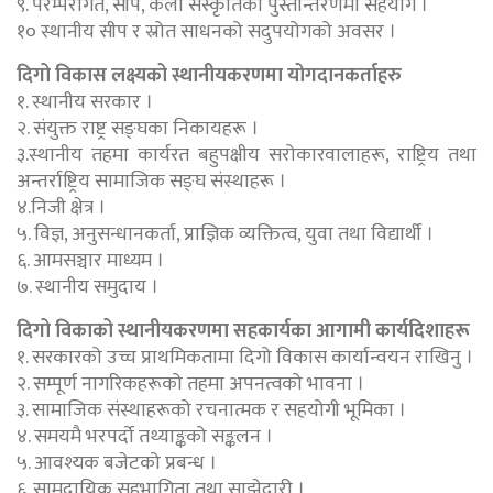
९. परम्परागत, सीप, कला संस्कृतिको पुस्तान्तरणमा सहयोग ।
१० स्थानीय सीप र स्रोत साधनको सदुपयोगको अवसर ।
दिगो विकास लक्ष्यको स्थानीयकरणमा योगदानकर्ताहरु
१. स्थानीय सरकार ।
२. संयुक्त राष्ट्र सङ्घका निकायहरू ।
३.स्थानीय तहमा कार्यरत बहुपक्षीय सरोकारवालाहरू, राष्ट्रिय तथा
अन्तर्राष्ट्रिय सामाजिक सङ्घ संस्थाहरू ।
४.निजी क्षेत्र ।
५. विज्ञ, अनुसन्धानकर्ता, प्राज्ञिक व्यक्तित्व, युवा तथा विद्यार्थी ।
६. आमसञ्चार माध्यम ।
७. स्थानीय समुदाय ।
दिगो विकाको स्थानीयकरणमा सहकार्यका आगामी कार्यदिशाहरू
१. सरकारको उच्च प्राथमिकतामा दिगो विकास कार्यान्वयन राखिनु ।
२. सम्पूर्ण नागरिकहरूको तहमा अपनत्वको भावना ।
३. सामाजिक संस्थाहरूको रचनात्मक र सहयोगी भूमिका ।
४. समयमै भरपर्दो तथ्याङ्कको सङ्कलन ।
५. आवश्यक बजेटको प्रबन्ध ।
६. सामुदायिक सहभागिता तथा साझेदारी ।