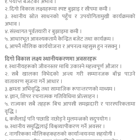
१. पर्याप्त बजेटको अभाव ।
२. दिगो विकास लक्ष्यहरूमा स्पष्ट बुझाइ र सीपमा कमी ।
३. स्थानीय स्रोत साधनको पहुँच र उपयोगितामुखी कार्यक्रमको
अभाव ।
४. संस्थागत पूर्वतयारी र बुझाइमा कमी ।
५. आधारभूत आवश्यकतामै केन्द्रित बजेट तथा कार्यक्रम ।
६. आफ्नै मौलिक कार्ययोजना र अपनत्व महसुस हुन नसक्नु ।
दिगो विकास लक्ष्य स्थानीयकरणमा अवसरहरू
१. स्थानीयहरूको जीवनस्तर माथि उकास्ने महत्त्वपूर्ण औजार ।
२. सबै खालका विभेदको अन्त्य गरी सम्मानजक बाँच्न पाउने
वातावरण सृजना गर्ने आधार ।
३. क्षमता अभिवृद्धि तथा सामाजिक रूपान्तरणको माध्यम ।
४. ज्ञान, शिपर रचनात्मक गतिविधिमा प्रोत्साहन ।
५. राज्यका सबै तहहरू बिच आपसी समझदारी र पारस्परिकतामा
वृद्धि ।
६. कसैलाई पनि पछाडि नछोड्ने मुलमन्त्रको सदुपयोग ।
७. स्थानीय समृद्धिलाई विश्वव्यापीकरण गर्ने अवसर ।
८. नागरिकका मौलिकहकहरुको कार्यान्वयनमा सहयोगी ।