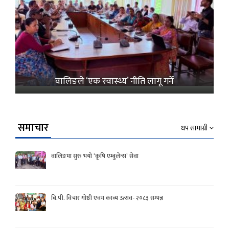
वालिङले ‘एक स्वास्थ्य’ नीति लागू गर्ने
समाचार
थप सामाग्री
वालिङमा सुरु भयो ‘कृषि एम्बुलेन्स’ सेवा
बि.पी. विचार गोष्ठी एवम काव्य उत्सव- २०८३ सम्पन्न