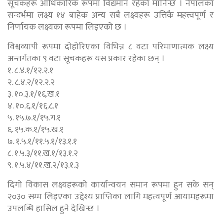
सूचकहरू आधिकारिक रूपमा विद्यमान रहेको मानिन्छ । नेपालको
सन्दर्भमा लक्ष्य १४ बाहेक अन्य सबै लक्ष्यहरू उत्तिकै महत्त्वपूर्ण र
निर्णायक लक्ष्यका रूपमा लिइएको छ ।
विश्वव्यापी रूपमा दोहोरिएका विभिन्न ८ वटा परिमाणात्मक लक्ष्य
अन्तर्गतका ९ वटा सूचकहरू यस प्रकार रहेका छन् ।
१. ८.४.१/१२.२.१
२. ८.४.२/१२.२.२
३. १०.३.१/१६.ख.१
४. १०.६.१/१६.८.१
५. १५.७.१/१५.ग.१
६. १५.क.१/१५.ख.१
७. १.५.१/११.५.१/१३.१.१
८. १.५.३/११.ख.१/१३.१.२
९. १.५.४/११.ख.२/१३.१.३
दिगो विकास लक्ष्यहरूको कार्यान्वयन समान रूपमा हुन सके सन्
२०३० सम्म लिइएका उद्देश्य प्राप्तिका लागि महत्त्वपूर्ण आयामहरूमा
उपलब्धि हासिल हुने देखिन्छ ।