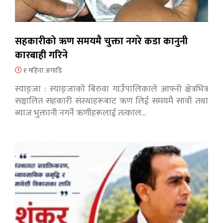
सहकारीको ऋण समयमै चुक्ता नगरे कडा कानुनी
कारबाही गरिने
१ महिना अगाडि
स्याङ्जा : स्याङ्जाको बिरुवा गाउँपालिकाले आफ्नो क्षेत्रभित्र
सञ्चालित सहकारी संस्थाहरूबाट ऋण लिई समयमै सावाँ तथा
ब्याज भुक्तानी नगर्ने ऋणीहरूलाई तत्काल…