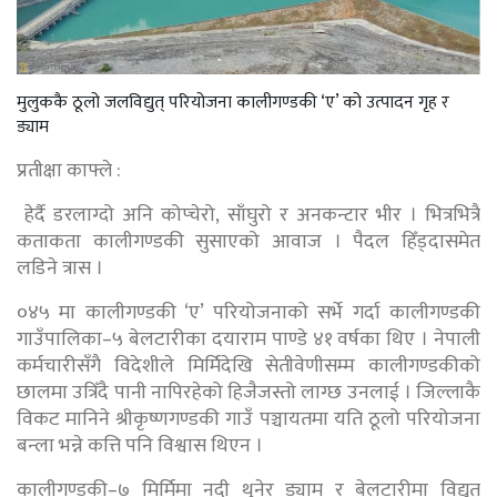
मुलुककै ठूलो जलविद्युत् परियोजना कालीगण्डकी ‘ए’ को उत्पादन गृह र
ड्याम
प्रतीक्षा काफ्ले :
हेर्दै डरलाग्दो अनि कोप्चेरो, साँघुरो र अनकन्टार भीर । भित्रभित्रै
कताकता कालीगण्डकी सुसाएको आवाज । पैदल हिँड्दासमेत
लडिने त्रास ।
०४५ मा कालीगण्डकी ‘ए’ परियोजनाको सर्भे गर्दा कालीगण्डकी
गाउँपालिका–५ बेलटारीका दयाराम पाण्डे ४१ वर्षका थिए । नेपाली
कर्मचारीसँगै विदेशीले मिर्मिदेखि सेतीवेणीसम्म कालीगण्डकीको
छालमा उत्रिँदै पानी नापिरहेको हिजैजस्तो लाग्छ उनलाई । जिल्लाकै
विकट मानिने श्रीकृष्णगण्डकी गाउँ पञ्चायतमा यति ठूलो परियोजना
बन्ला भन्ने कत्ति पनि विश्वास थिएन ।
कालीगण्डकी–७ मिर्मिमा नदी थुनेर ड्याम र बेलटारीमा विद्युत्