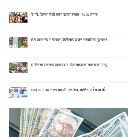
बि.पी. विचार गोष्ठी एवम काव्य उत्सव- २०८३ सम्पन्न
खेम सारुमगर र गोपाल जिटीलाई कञ्चन पत्रकरिता पुरस्कार
वालिङमा टेलरको ठक्करबाट मोटरसाइकल चालकको मृत्यु
स्याङ्जामा ३४४ एचआईभी संक्रमित, वालिङ सबैभन्दा धेरै