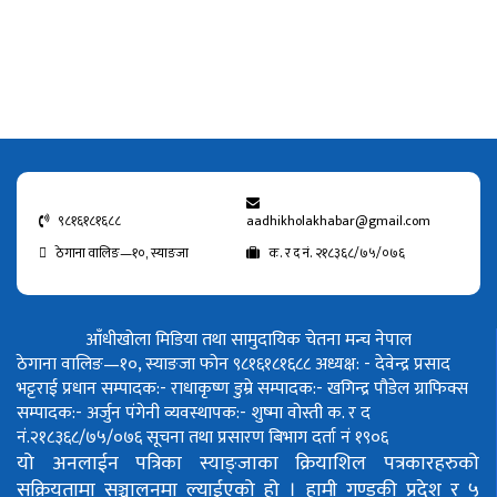
९८१६१८१६८८
aadhikholakhabar@gmail.com
ठेगाना वालिङ—१०, स्याङजा
क. र द नं. २१८३६८/७५/०७६
आँधीखोला मिडिया तथा सामुदायिक चेतना मन्च नेपाल
ठेगाना वालिङ—१०, स्याङजा फोन ९८१६१८१६८८
अध्यक्ष: - देवेन्द्र प्रसाद
भट्टराई
प्रधान सम्पादक:- राधाकृष्ण डुम्रे
सम्पादक:- खगिन्द्र पौडेल
ग्राफिक्स
सम्पादक:- अर्जुन पंगेनी
व्यवस्थापक:- शुष्मा वोस्ती
क. र द
नं.२१८३६८/७५/०७६
सूचना तथा प्रसारण बिभाग दर्ता नं १९०६
यो अनलाईन पत्रिका स्याङ्जाका क्रियाशिल पत्रकारहरुको
सक्रियतामा सञ्चालनमा ल्याईएको हो ।
हामी गण्डकी प्रदेश र ५