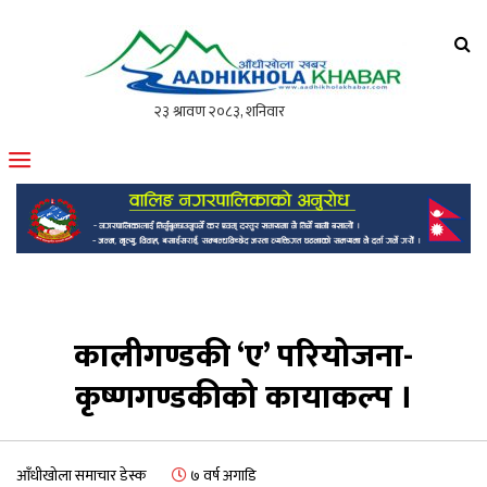
आँधीखोला खवर
मोफसलकै लोकप्रिय अनलाइन पत्रिका
कालीगण्डकी ‘ए’ परियोजना-
कृष्णगण्डकीको कायाकल्प ।
आँधीखोला समाचार डेस्क
७ वर्ष अगाडि