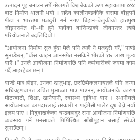
उत्पादन गृह बनाउन सर्भे गरेलगत्तै विश्व बैंकको ऋण सहायतामा ०४८
बाट निर्माण थालनी भयो । सदैव कालीगण्डकीकै त्रासमा बाँच्नुपर्ने
पीडा र भारतमा मजदुरी गर्न नगए बिहान–बेलुकीको हातमुख
जोड्नसमेत धौ–धौ हुने यहाँका बासिन्दाको जीवनस्तर त्यही
परियोजनाले बदलिदियो ।
“आयोजना निर्माण सुरु हुँदा मैले पनि त्यही नै मजदुरी गरेँ,” पाण्डे
सुनाउँछन्, “घाँस काट्न जानसमेत नसकिने भीरको १७ लाख मूल्य
पाएँ ।” उनले आयोजना निर्माणपछि पनि कर्मचारीको रूपमा काम
गर्दै आइरहेका छन् ।
पाण्डे मात्र होइन, उनका दाजुभाइ, छरछिमेकलगायतले पनि जग्गा
अधिग्रहणबापत उचित मुआब्जा मात्र पाएनन्, आयोजनाकै कारण
मोटरबाटो, शिक्षा, खानेपानी, स्वास्थ्य सुविधा पाए । स्थानीयले
आयोजनाका कामदारलाई तरकारी र गाईभैंसी पालेर दूध बेच्ने नयाँ
इलम पाए । निबुवाखर्कका चन्द्रबहादुर राना आयोजना निर्माणपछि
व्यवसाय गर्ने मनसायले मिर्मिस्थित आँधीमुहान बसाइँ सरेको
सुनाउँछन् ।