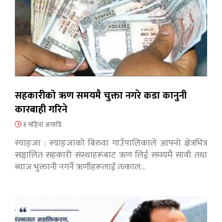
सहकारीको ऋण समयमै चुक्ता नगरे कडा कानुनी
कारबाही गरिने
१ महिना अगाडि
स्याङ्जा : स्याङ्जाको बिरुवा गाउँपालिकाले आफ्नो क्षेत्रभित्र
सञ्चालित सहकारी संस्थाहरूबाट ऋण लिई समयमै सावाँ तथा
ब्याज भुक्तानी नगर्ने ऋणीहरूलाई तत्काल…