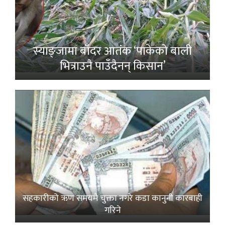
स्याङ्जामा बाँदर आतंक ‘पाकेको बाली
भित्राउनै पाउँदैनन् किसान’
सहकारीको ऋण समयमै चुक्ता नगरे कडा कानुनी कारबाही
गरिने