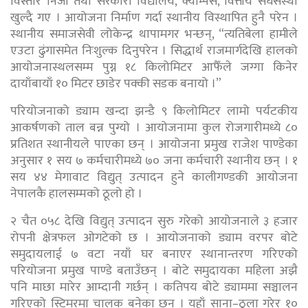
विस्तारै निजी तथा सरकारी विद्यालय, क्याम्पस, वित्तीय संघसंस्था
खुल्दै गए । आयोजना निर्माण गर्दा स्थानीय विस्थापित हुनै परेन ।
स्थानीय समाजसेवी लोकेन्द्र थापामगर भन्छन्, “त्यतिबेला हामीले
एउटा ढुंगासमेत निःशुल्क दिनुपरेन । सिद्धार्थ राजमार्गदेखि हालको
आयोजनास्थलसम्म पुग्न १८ किलोमिटर आफैँले जग्गा किनेर
दायाँबायाँ १० मिटर छाडेर पक्की सडक बनायो ।”
परियोजनाको ड्याम खन्दा झन्डै ९ किलोमिटर लामो पर्यटकीय
आकर्षणको ताल बन्न पुग्यो । आयोजनामा कुल रोजगारीमध्ये ८०
प्रतिशत स्थानीयले पाएका छन् । आयोजना प्रमुख राजेश पाण्डेका
अनुसार १ सय ७ कर्मचारीमध्ये ७० जना कर्मचारी स्थानीय छन् । १
सय ४४ मेगावाट विद्युत् उत्पादन हुने कालीगण्डकी आयोजना
नेपालकै हालसम्मको ठूलो हो ।
२ चैत ०५८ देखि विद्युत् उत्पादन सुरु गरेको आयोजनाले ३ हजार
रोपनी क्षेत्रफल ओगटेको छ । आयोजनाको ड्याम वरपर बोटे
समुदायलाई ७ वटा नयाँ घर बनाएर स्थानान्तरण गरिएको
परियोजना प्रमुख पाण्डे बताउँछन् । बोटे समुदायका महिला अझै
पनि माछा मारेर आम्दानी गर्छन् । कतिपय बोटे ड्याममा सञ्चालन
गरिएको स्टिमरमा चालक बनेका छन् । यहाँ साना–ठूला गरेर १०