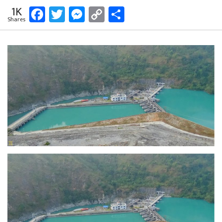
Facebook
Twitter
Messenger
Copy
Share
1K
Shares
Link