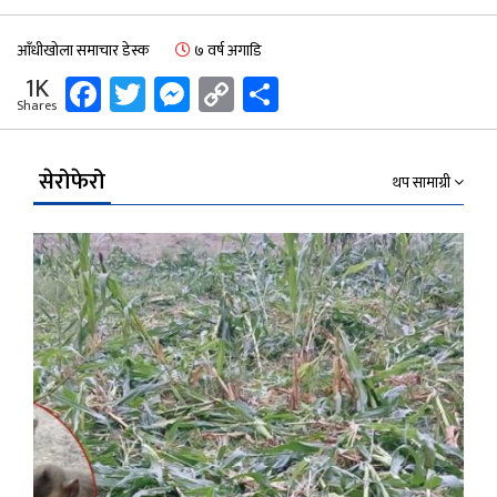
आँधीखोला समाचार डेस्क
७ वर्ष अगाडि
Facebook
Twitter
Messenger
Copy
Share
1K
Shares
Link
सेरोफेरो
थप सामाग्री